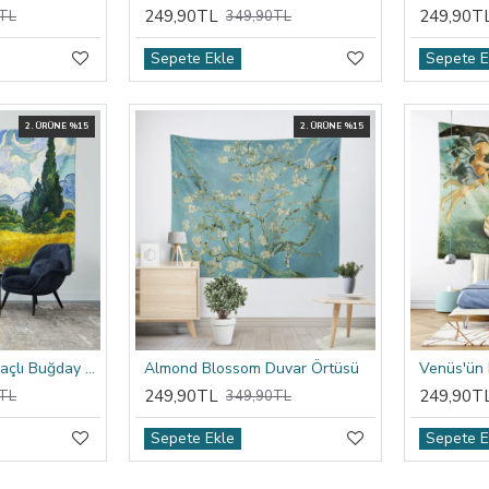
249,90TL
249,90T
TL
349,90TL
Sepete Ekle
Sepete E
2. ÜRÜNE %15
2. ÜRÜNE %15
Van Gogh Selvi Ağaçlı Buğday Tarlası Duvar Örtüsü
Almond Blossom Duvar Örtüsü
Venüs'ün
249,90TL
249,90T
TL
349,90TL
Sepete Ekle
Sepete E