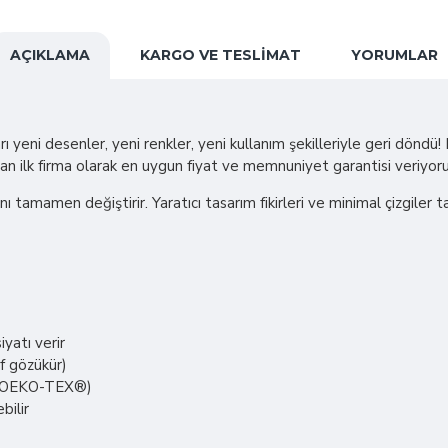
AÇIKLAMA
KARGO VE TESLIMAT
YORUMLAR
ı yeni desenler, yeni renkler, yeni kullanım şekilleriyle geri döndü
pan ilk firma olarak en uygun fiyat ve memnuniyet garantisi veriyoru
ını tamamen değiştirir. Yaratıcı tasarım fikirleri ve minimal çizgiler
yatı verir
if gözükür)
er (OEKO-TEX®)
bilir