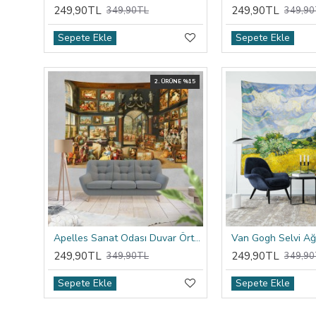
249,90TL
249,90TL
349,90TL
349,90
Sepete Ekle
Sepete Ekle
2. ÜRÜNE %15
Apelles Sanat Odası Duvar Örtüsü
249,90TL
249,90TL
349,90TL
349,90
Sepete Ekle
Sepete Ekle