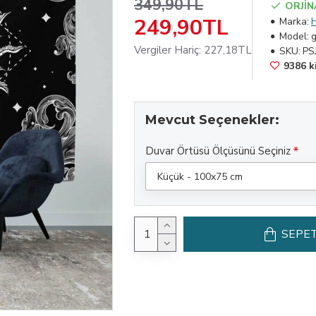
349,90TL
ORJİN
249,90TL
Marka:
Model:
Vergiler Hariç: 227,18TL
SKU:
PS
9386 ki
Mevcut Seçenekler:
Duvar Örtüsü Ölçüsünü Seçiniz
SEPET