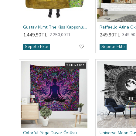
Gustav Klimt The Kiss Kapşonlu Battaniye
1.449,90TL
249,90TL
2.250,00TL
349,90
Sepete Ekle
Sepete Ekle
2. ÜRÜNE %15
Colorful Yoga Duvar Örtüsü
Universe Moon Du