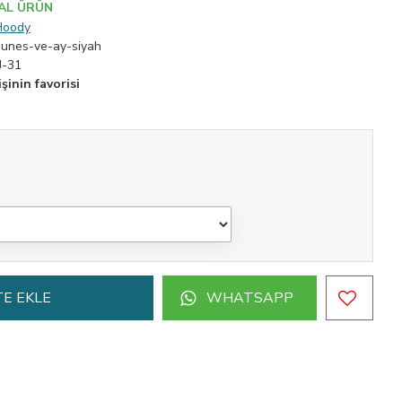
AL ÜRÜN
Hoody
gunes-ve-ay-siyah
J-31
şinin favorisi
E EKLE
WHATSAPP