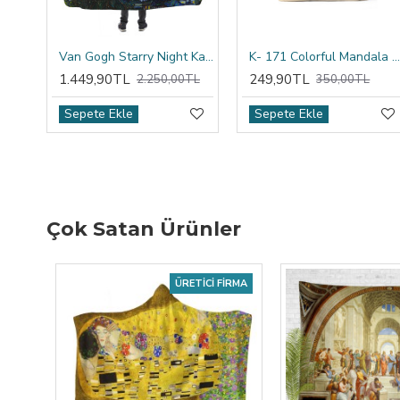
Van Gogh Starry Night Kapşonlu Battaniye
K- 171 Colorful Mandala Tribal Çift Tarafı Baskılı Kırlent Kıl
1.449,90TL
249,90TL
2.250,00TL
350,00TL
Sepete Ekle
Sepete Ekle
Çok Satan Ürünler
ÜRETICI FIRMA