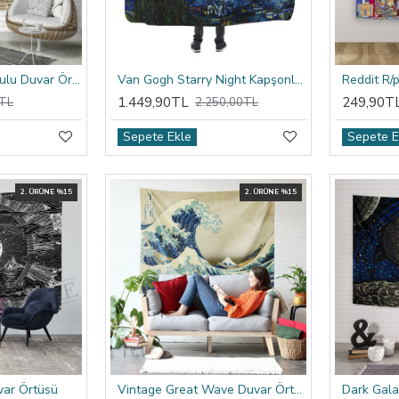
Raffaello Atina Okulu Duvar Örtüsü
Van Gogh Starry Night Kapşonlu Battaniye
1.449,90TL
249,90T
TL
2.250,00TL
Sepete Ekle
Sepete E
2. ÜRÜNE %15
2. ÜRÜNE %15
var Örtüsü
Vintage Great Wave Duvar Örtüsü
Dark Gala