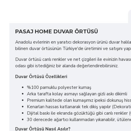
PASAJ HOME DUVAR ÖRTÜSÜ
Anadolu evlerinin en yaratıcı dekorasyon ürünü duvar halılar
bilinen duvar örtüsünün Türkiye'de üretimini ve satışını ya
Duvar örtüsü canlı renkler ve net çizgileri ile evinizin havas
odası gibi istediğiniz bir alanda değerlendirebilirsiniz.
Duvar Örtüsü Özellikleri
%100 pamuklu polyester kumaş
Arka tarafta kolay asmayı sağlayan gizli askı dikimli
Premium kalitede olan kumaşımız ipeksi dokunuş hissi
Kenarları hassas katlanarak tek dikiş yapılır (Dekorat
Dijital baskı ile ekranda gözüktüğü gibi canlı renkl
30 derecede ağartıcı kullanmadan yıkanabilir, ütülene
Duvar Örtüsü Nasıl Asılır?