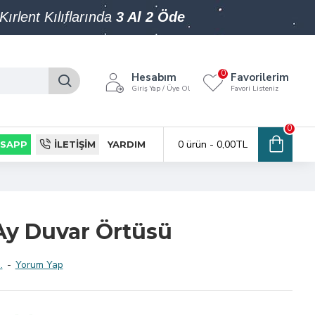
Kırlent Kılıflarında
3 Al 2 Öde
0
Hesabım
Favorilerim
Giriş Yap / Üye Ol
Favori Listeniz
0
0 ürün - 0,00TL
SAPP
İLETIŞIM
YARDIM
Ay Duvar Örtüsü
.
-
Yorum Yap