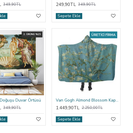
L
249,90TL
349,90TL
349,90TL
kle
Sepete Ekle
2. ÜRÜNE %15
ÜRETICI FIRMA
 Doğuşu Duvar Örtüsü
Van Gogh Almond Blossom Kapşonlu Battaniye
L
1.449,90TL
349,90TL
2.250,00TL
kle
Sepete Ekle