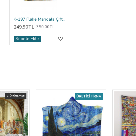
ıfı
K-197 Flake Mandala Çift Tarafı Baskılı Kırlent Kılıfı
249,90TL
350,00TL
Sepete Ekle
2. ÜRÜNE %15
ÜRETICI FIRMA