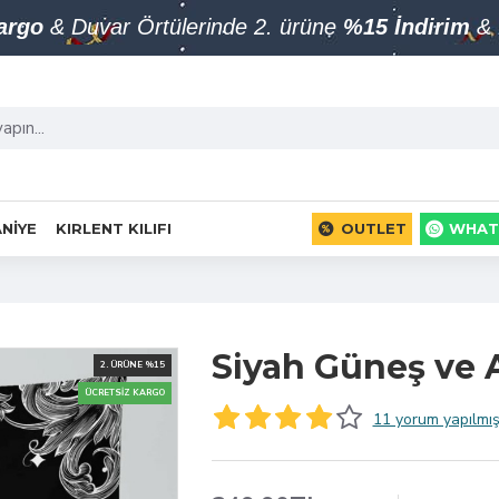
Kargo
& Duvar Örtülerinde 2. ürüne
%15 İndirim
& 
NIYE
KIRLENT KILIFI
OUTLET
WHAT
Siyah Güneş ve 
2. ÜRÜNE %15
ÜCRETSIZ KARGO
11 yorum yapılmış