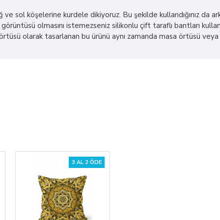
sağ ve sol köşelerine kurdele dikiyoruz. Bu şekilde kullandığınız da
görüntüsü olmasını istemezseniz silikonlu çift taraflı bantları kullana
üsü olarak tasarlanan bu ürünü aynı zamanda masa örtüsü veya plaj ş
3 AL 2 ÖDE