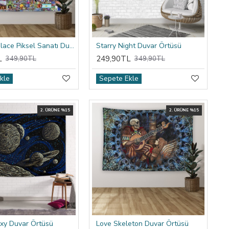
Reddit R/place Piksel Sanatı Duvar Örtüsü
Starry Night Duvar Örtüsü
L
249,90TL
349,90TL
349,90TL
kle
Sepete Ekle
2. ÜRÜNE %15
2. ÜRÜNE %15
xy Duvar Örtüsü
Love Skeleton Duvar Örtüsü