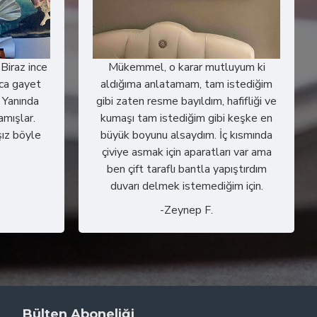
 Biraz ince
Mükemmel, o karar mutluyum ki
ca gayet
aldığıma anlatamam, tam istediğim
. Yanında
gibi zaten resme bayıldım, hafifliği ve
amışlar.
kumaşı tam istediğim gibi keşke en
ız böyle
büyük boyunu alsaydım. İç kısmında
çiviye asmak için aparatları var ama
ben çift taraflı bantla yapıştırdım
duvarı delmek istemediğim için.
-Zeynep F.
Bülten Aboneliği