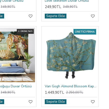
y Duvar Örtüsü
Love Skeleton Duvar Örtüsü
249,90TL
349,90TL
349,90TL
le
Sepete Ekle
2. ÜRÜNE %15
ÜRETICI FIRMA
Doğuşu Duvar Örtüsü
Van Gogh Almond Blossom Kapşonlu Battaniye
1.449,90TL
349,90TL
2.250,00TL
le
Sepete Ekle