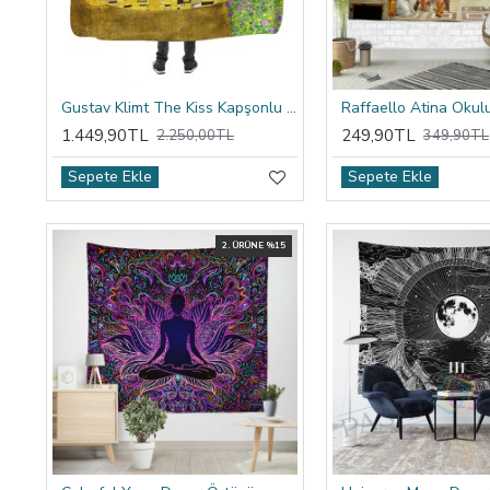
Gustav Klimt The Kiss Kapşonlu Battaniye
1.449,90TL
249,90TL
2.250,00TL
349,90TL
Sepete Ekle
Sepete Ekle
2. ÜRÜNE %15