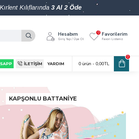
Kırlent Kılıflarında
3 Al 2 Öde
0
Hesabım
Favorilerim
Giriş Yap / Üye Ol
Favori Listeniz
0
0 ürün - 0,00TL
SAPP
İLETIŞIM
YARDIM
KAPŞONLU BATTANIYE