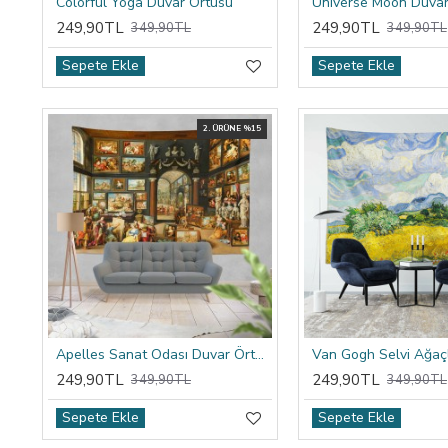
Colorful Yoga Duvar Örtüsü
Universe Moon Duvar
249,90TL
249,90TL
349,90TL
349,90TL
Sepete Ekle
Sepete Ekle
2. ÜRÜNE %15
Apelles Sanat Odası Duvar Örtüsü
249,90TL
249,90TL
349,90TL
349,90TL
Sepete Ekle
Sepete Ekle