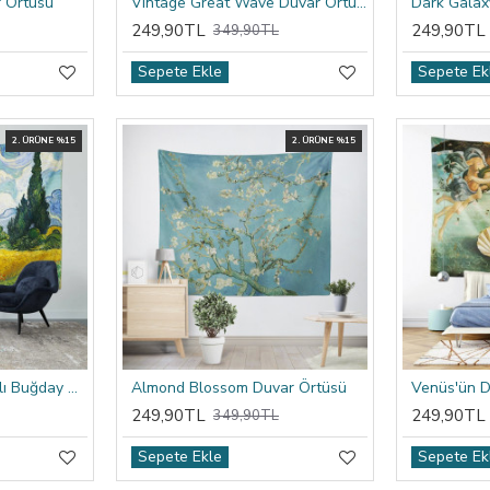
 Örtüsü
Vintage Great Wave Duvar Örtüsü
Dark Galax
249,90TL
249,90TL
349,90TL
Sepete Ekle
Sepete Ek
2. ÜRÜNE %15
2. ÜRÜNE %15
Van Gogh Selvi Ağaçlı Buğday Tarlası Duvar Örtüsü
Almond Blossom Duvar Örtüsü
Venüs'ün 
249,90TL
249,90TL
349,90TL
Sepete Ekle
Sepete Ek