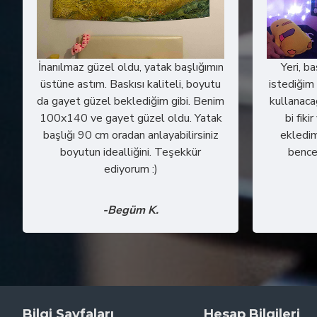
İnanılmaz güzel oldu, yatak başlığımın
Yeri, b
üstüne astım. Baskısı kaliteli, boyutu
istediğim 
da gayet güzel beklediğim gibi. Benim
kullanaca
100x140 ve gayet güzel oldu. Yatak
bi fiki
başlığı 90 cm oradan anlayabilirsiniz
ekledim
boyutun idealliğini. Teşekkür
bence
ediyorum :)
-Begüm K.
Bilgi Sayfaları
Hesap Bilgileri