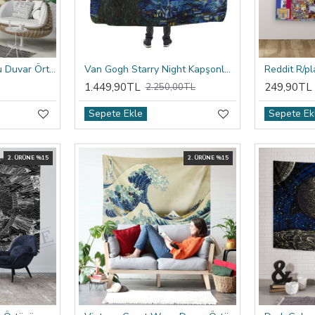
Raffaello Atina Okulu Duvar Örtüsü
Van Gogh Starry Night Kapşonlu Battaniye
1.449,90TL
249,90TL
2.250,00TL
Sepete Ekle
Sepete Ek
2. ÜRÜNE %15
2. ÜRÜNE %15