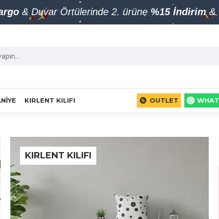
Kargo
& Duvar Örtülerinde 2. ürüne
%15 İndirim
& 
NIYE
KIRLENT KILIFI
OUTLET
WHAT
KIRLENT KILIFI