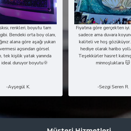
askısı, renkleri, boyutu tam
Fiyatına göre gerçekten iyi.
gibi. Bendeki orta boy olanı,
sadece ama duvara koyun
ğınız alana göre aşağı yukarı
kaliteli ve hoş gözüküyor
r vermesi açısından görsel
hediye olarak haribo yoll
, tek kişilik yatak yanında
Teşekkürler hasret kalmış
 ideal duruyor boyutu🌞
minnoşluklara 😽
-Ayşegül K.
-Sezgi Seren R.
Müşteri Hizmetleri