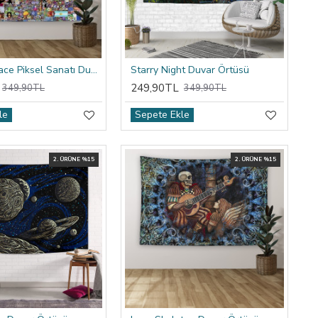
Reddit R/place Piksel Sanatı Duvar Örtüsü
Starry Night Duvar Örtüsü
249,90TL
349,90TL
349,90TL
le
Sepete Ekle
2. ÜRÜNE %15
2. ÜRÜNE %15