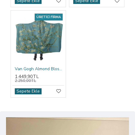
Sepete Ekle
Sepete Ekle
ÜRETICI FIRMA
Van Gogh Almond Blossom Kapşonlu Battaniye
1.449,90TL
2.250,00TL
Sepete Ekle