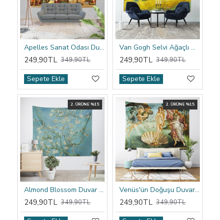
Apelles Sanat Odası Duvar Örtüsü
Van Gogh Selvi Ağaçlı Buğday Tarlası Duvar Örtüsü
249,90TL
249,90TL
349,90TL
349,90TL
Sepete Ekle
Sepete Ekle
2. ÜRÜNE %15
2. ÜRÜNE %15
Almond Blossom Duvar Örtüsü
Venüs'ün Doğuşu Duvar Örtüsü
249,90TL
249,90TL
349,90TL
349,90TL