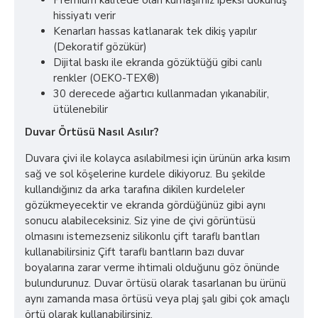
Premium kalitede olan kumaşımız ipeksi dokunuş
hissiyatı verir
Kenarları hassas katlanarak tek dikiş yapılır
(Dekoratif gözükür)
Dijital baskı ile ekranda gözüktüğü gibi canlı
renkler (OEKO-TEX®)
30 derecede ağartıcı kullanmadan yıkanabilir,
ütülenebilir
Duvar Örtüsü Nasıl Asılır?
Duvara çivi ile kolayca asılabilmesi için ürünün arka kısım
sağ ve sol köşelerine kurdele dikiyoruz. Bu şekilde
kullandığınız da arka tarafına dikilen kurdeleler
gözükmeyecektir ve ekranda gördüğünüz gibi aynı
sonucu alabileceksiniz. Siz yine de çivi görüntüsü
olmasını istemezseniz silikonlu çift taraflı bantları
kullanabilirsiniz Çift taraflı bantların bazı duvar
boyalarına zarar verme ihtimali olduğunu göz önünde
bulundurunuz. Duvar örtüsü olarak tasarlanan bu ürünü
aynı zamanda masa örtüsü veya plaj şalı gibi çok amaçlı
örtü olarak kullanabilirsiniz.