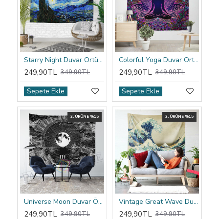
Starry Night Duvar Örtüsü
Colorful Yoga Duvar Örtüsü
249,90TL
249,90TL
349,90TL
349,90TL
Sepete Ekle
Sepete Ekle
2. ÜRÜNE %15
2. ÜRÜNE %15
Universe Moon Duvar Örtüsü
Vintage Great Wave Duvar Örtüsü
249,90TL
249,90TL
349,90TL
349,90TL