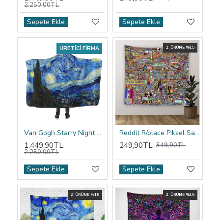
2.250,00TL
Sepete Ekle
Sepete Ekle
ÜRETICI FIRMA
2. ÜRÜNE %15
Van Gogh Starry Night Kapşonlu Battaniye
Reddit R/place Piksel Sanatı Duvar Örtüsü
1.449,90TL
249,90TL
349,90TL
2.250,00TL
Sepete Ekle
Sepete Ekle
2. ÜRÜNE %15
2. ÜRÜNE %15