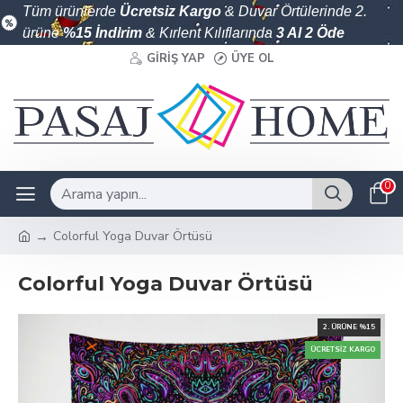
Tüm ürünlerde
Ücretsiz Kargo
& Duvar Örtülerinde 2.
ürüne
%15 İndirim
& Kırlent Kılıflarında
3 Al 2 Öde
GIRIŞ YAP
ÜYE OL
0
Colorful Yoga Duvar Örtüsü
Colorful Yoga Duvar Örtüsü
2. ÜRÜNE %15
ÜCRETSIZ KARGO