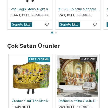
Van Gogh Starry Night Kapşonlu Battaniye
K- 171 Colorful Mandala Tribal Çift Tarafı Baskılı Kırlent Kılıfı
1.449,90TL
249,90TL
2.250,00TL
350,00TL
Sepete Ekle
Sepete Ekle
Çok Satan Ürünler
ÜRETICI FIRMA
2. ÜRÜNE %15
Gustav Klimt The Kiss Kapşonlu Battaniye
Raffaello Atina Okulu Duvar Örtüsü
1.449,90TL
249,90TL
349,90TL