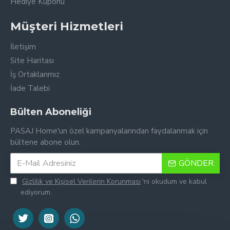
Hediye Kuponu
Müşteri Hizmetleri
İletişim
Site Haritası
İş Ortaklarımız
İade Talebi
Bülten Aboneliği
PASAJ Home'un özel kampanyalarından faydalanmak için
bültene abone olun.
GÖNDER
Gizlilik ve Kişisel Verilerin Korunması
'ni okudum ve kabul
ediyorum.