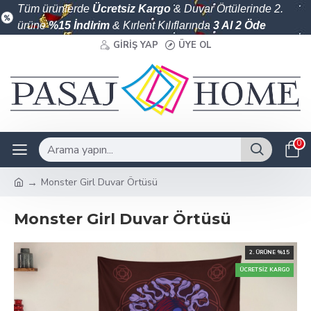
Tüm ürünlerde
Ücretsiz Kargo
& Duvar Örtülerinde 2.
ürüne
%15 İndirim
& Kırlent Kılıflarında
3 Al 2 Öde
GIRIŞ YAP
ÜYE OL
0
Monster Girl Duvar Örtüsü
Monster Girl Duvar Örtüsü
2. ÜRÜNE %15
ÜCRETSIZ KARGO