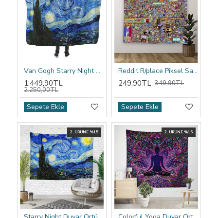
Van Gogh Starry Night Kapşonlu Battaniye
Reddit R/place Piksel Sanatı Duvar Örtüsü
1.449,90TL
249,90TL
349,90TL
2.250,00TL
Sepete Ekle
Sepete Ekle
2. ÜRÜNE %15
2. ÜRÜNE %15
Starry Night Duvar Örtüsü
Colorful Yoga Duvar Örtüsü