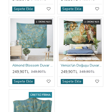
Sepete Ekle
Sepete Ekle
2. ÜRÜNE %15
2. ÜRÜNE %15
Almond Blossom Duvar Örtüsü
Venüs'ün Doğuşu Duvar Örtüsü
249,90TL
249,90TL
349,90TL
349,90TL
Sepete Ekle
Sepete Ekle
ÜRETICI FIRMA