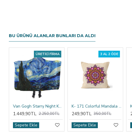
BU ÜRÜNÜ ALANLAR BUNLARI DA ALDI
ÜRETICI FIRMA
3 AL 2 ÖDE
Van Gogh Starry Night Kapşonlu Battaniye
K- 171 Colorful Mandala Tribal Çift Tarafı Baskılı Kırlent Kılıfı
1.449,90TL
249,90TL
2.250,00TL
350,00TL
Sepete Ekle
Sepete Ekle