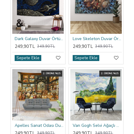
Dark Galaxy Duvar Örtüsü
Love Skeleton Duvar Örtüsü
249,90TL
249,90TL
349,90TL
349,90TL
Sepete Ekle
Sepete Ekle
2. ÜRÜNE %15
2. ÜRÜNE %15
Apelles Sanat Odası Duvar Örtüsü
Van Gogh Selvi Ağaçlı Buğday Tarlası Duvar Örtüsü
249,90TL
249,90TL
349,90TL
349,90TL