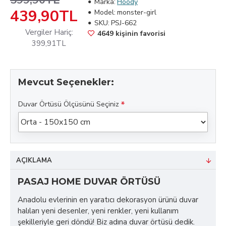
599,90TL
Marka:
Hoody
439,90TL
Model:
monster-girl
SKU:
PSJ-662
Vergiler Hariç:
4649 kişinin favorisi
399,91TL
Mevcut Seçenekler:
Duvar Örtüsü Ölçüsünü Seçiniz
AÇIKLAMA
PASAJ HOME DUVAR ÖRTÜSÜ
Anadolu evlerinin en yaratıcı dekorasyon ürünü duvar
halıları yeni desenler, yeni renkler, yeni kullanım
şekilleriyle geri döndü! Biz adına duvar örtüsü dedik.