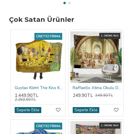
Çok Satan Ürünler
ÜRETICI FIRMA
2. ÜRÜNE %15
Gustav Klimt The Kiss Kapşonlu Battaniye
Raffaello Atina Okulu Duvar Örtüsü
1.449,90TL
249,90TL
349,90TL
2.250,00TL
Sepete Ekle
Sepete Ekle
ÜRETICI FIRMA
2. ÜRÜNE %15