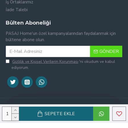
İş Ortaklarımız
İade Talebi
Bülten Aboneliği
PASAJ Home'un özel kampanyalarından faydalanmak için
bültene abone olun.
GÖNDER
Gizlilik ve Kişisel Verilerin Korunması
'ni okudum ve kabul
ediyorum.
Tek Tıkla Ödeme Kolaylığı
7/24 Canlı Destek
© Copyright 2016-2026, PASAJ Home | Ürün görselleri ticari lisansa
SEPETE EKLE
sahiptir, kopyalanamaz.
%100 Sorunsuz Alışveriş
Daha Fazla Bilgi