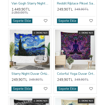
Van Gogh Starry Night Kapşonlu Battaniye
Reddit R/place Piksel Sanatı Duvar Örtüsü
1.449,90TL
249,90TL
349,90TL
2.250,00TL
Sepete Ekle
Sepete Ekle
2. ÜRÜNE %15
2. ÜRÜNE %15
Starry Night Duvar Örtüsü
Colorful Yoga Duvar Örtüsü
249,90TL
249,90TL
349,90TL
349,90TL
Sepete Ekle
Sepete Ekle
2. ÜRÜNE %15
2. ÜRÜNE %15