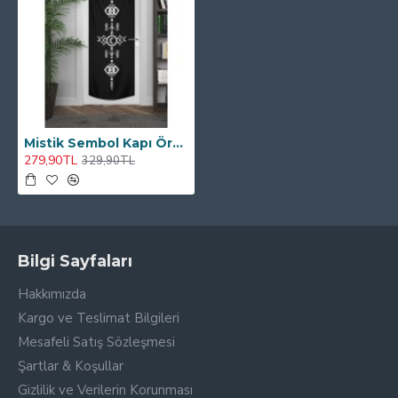
Mistik Sembol Kapı Örtüsü 75x200 cm
279,90TL
329,90TL
Bilgi Sayfaları
Hakkımızda
Kargo ve Teslimat Bilgileri
Mesafeli Satış Sözleşmesi
Şartlar & Koşullar
Gizlilik ve Verilerin Korunması