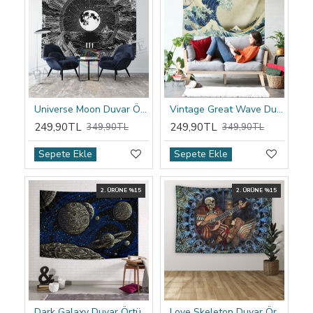
Universe Moon Duvar Örtüsü
Vintage Great Wave Duvar Örtüsü
249,90TL
249,90TL
349,90TL
349,90TL
Sepete Ekle
Sepete Ekle
2. ÜRÜNE %15
2. ÜRÜNE %15
Dark Galaxy Duvar Örtüsü
Love Skeleton Duvar Örtüsü