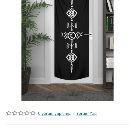
0 yorum yapılmış.
-
Yorum Yap