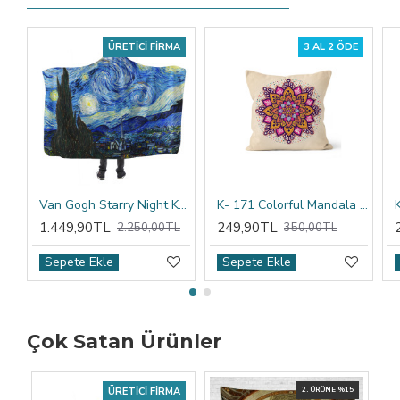
ÜRETICI FIRMA
3 AL 2 ÖDE
Van Gogh Starry Night Kapşonlu Battaniye
K- 171 Colorful Mandala Tribal Çift Tarafı Baskılı Kırlent Kılıfı
1.449,90TL
249,90TL
2.250,00TL
350,00TL
Sepete Ekle
Sepete Ekle
Çok Satan Ürünler
ÜRETICI FIRMA
2. ÜRÜNE %15