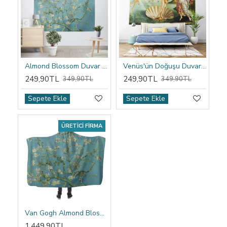
Almond Blossom Duvar Örtüsü
Venüs'ün Doğuşu Duvar Örtüsü
249,90TL
249,90TL
349,90TL
349,90TL
Sepete Ekle
Sepete Ekle
ÜRETICI FIRMA
Van Gogh Almond Blossom Kapşonlu Battaniye
1.449,90TL