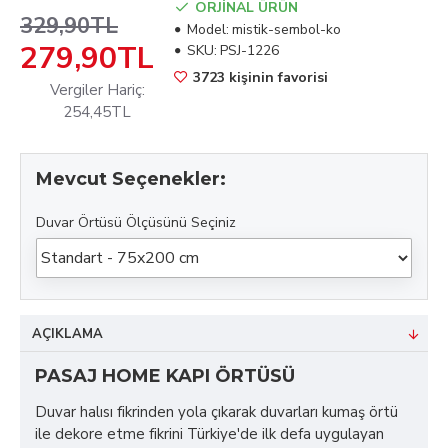
ORJİNAL ÜRÜN
329,90TL
Model:
mistik-sembol-ko
279,90TL
SKU:
PSJ-1226
3723 kişinin favorisi
Vergiler Hariç:
254,45TL
Mevcut Seçenekler:
Duvar Örtüsü Ölçüsünü Seçiniz
AÇIKLAMA
PASAJ HOME KAPI ÖRTÜSÜ
Duvar halısı fikrinden yola çıkarak duvarları kumaş örtü
ile dekore etme fikrini Türkiye'de ilk defa uygulayan