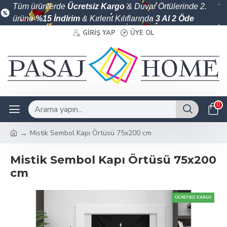
Tüm ürünlerde
Ücretsiz Kargo
& Duvar Örtülerinde 2.
ürüne
%15 İndirim
& Kırlent Kılıflarında
3 Al 2 Öde
GIRIŞ YAP
ÜYE OL
0
Mistik Sembol Kapı Örtüsü 75x200 cm
Mistik Sembol Kapı Örtüsü 75x200
cm
ÜCRETSIZ KARGO