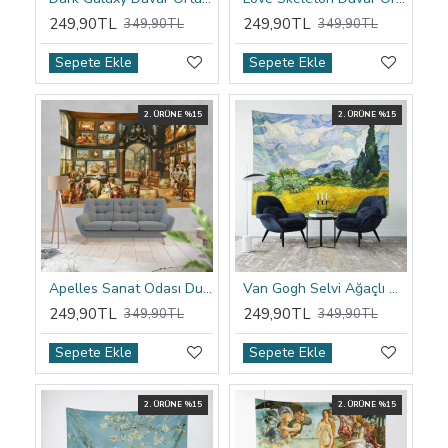
249,90TL
249,90TL
349,90TL
349,90TL
Sepete Ekle
Sepete Ekle
2. ÜRÜNE %15
2. ÜRÜNE %15
Apelles Sanat Odası Duvar Örtüsü
Van Gogh Selvi Ağaçlı Buğday Tarlası Duvar Örtüsü
249,90TL
249,90TL
349,90TL
349,90TL
Sepete Ekle
Sepete Ekle
2. ÜRÜNE %15
2. ÜRÜNE %15