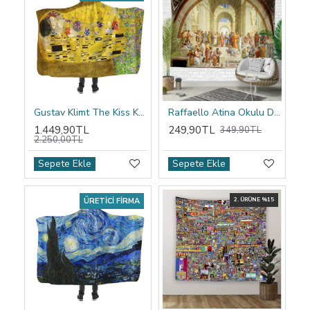
Gustav Klimt The Kiss Kapşonlu Battaniye
Raffaello Atina Okulu Duvar Örtüsü
1.449,90TL
249,90TL
349,90TL
2.250,00TL
Sepete Ekle
Sepete Ekle
ÜRETICI FIRMA
2. ÜRÜNE %15