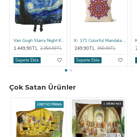
Van Gogh Starry Night Kapşonlu Battaniye
K- 171 Colorful Mandala Tribal Çift Tarafı Baskılı Kırlent Kılıfı
1.449,90TL
249,90TL
2.250,00TL
350,00TL
Sepete Ekle
Sepete Ekle
Çok Satan Ürünler
ÜRETICI FIRMA
2. ÜRÜNE %15