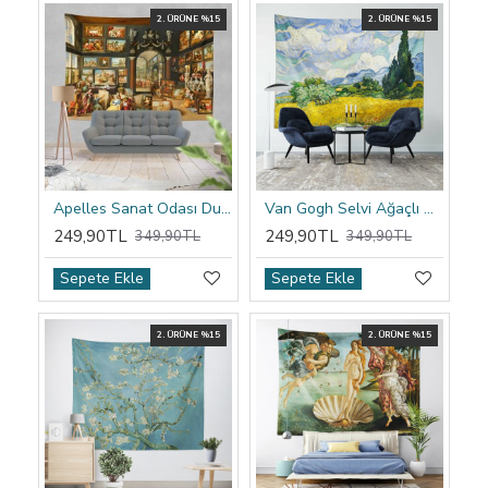
2. ÜRÜNE %15
2. ÜRÜNE %15
Apelles Sanat Odası Duvar Örtüsü
Van Gogh Selvi Ağaçlı Buğday Tarlası Duvar Örtüsü
249,90TL
249,90TL
349,90TL
349,90TL
Sepete Ekle
Sepete Ekle
2. ÜRÜNE %15
2. ÜRÜNE %15