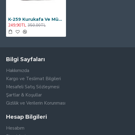
K-259 Kurukafa Ve Müzik Aletleri Çift Tarafı Baskılı Kırlent Kılıfı
249,90TL
350,00TL
Bilgi Sayfaları
Hakkımızda
Kargo ve Teslimat Bilgileri
Mesafeli Satış Sözleşmesi
Şartlar & Koşullar
Gizlilik ve Verilerin Korunması
Hesap Bilgileri
Hesabım