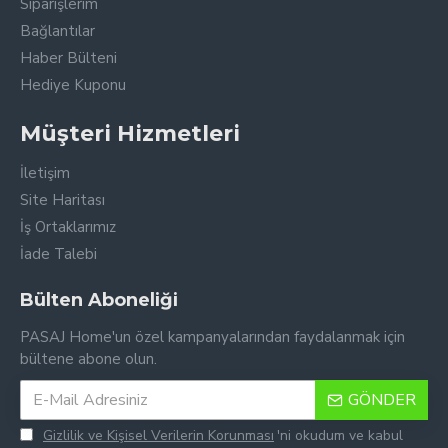
Siparişlerim
Bağlantılar
Haber Bülteni
Hediye Kuponu
Müşteri Hizmetleri
İletişim
Site Haritası
İş Ortaklarımız
İade Talebi
Bülten Aboneliği
PASAJ Home'un özel kampanyalarından faydalanmak için
bültene abone olun.
GÖNDER
Gizlilik ve Kişisel Verilerin Korunması
'ni okudum ve kabul