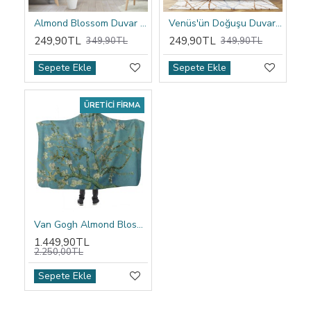
Almond Blossom Duvar Örtüsü
Venüs'ün Doğuşu Duvar Örtüsü
249,90TL
249,90TL
349,90TL
349,90TL
Sepete Ekle
Sepete Ekle
ÜRETICI FIRMA
Van Gogh Almond Blossom Kapşonlu Battaniye
1.449,90TL
2.250,00TL
Sepete Ekle