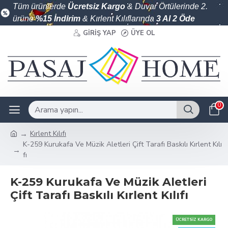
Tüm ürünlerde
Ücretsiz Kargo
& Duvar Örtülerinde 2.
ürüne
%15 İndirim
& Kırlent Kılıflarında
3 Al 2 Öde
GIRIŞ YAP
ÜYE OL
0
Kırlent Kılıfı
K-259 Kurukafa Ve Müzik Aletleri Çift Tarafı Baskılı Kırlent Kılı
fı
K-259 Kurukafa Ve Müzik Aletleri
Çift Tarafı Baskılı Kırlent Kılıfı
ÜCRETSIZ KARGO