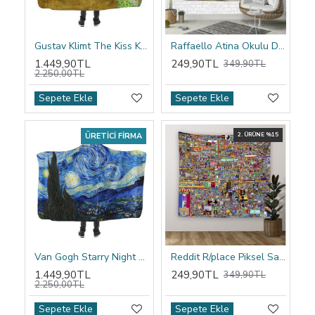
Gustav Klimt The Kiss Kapşonlu Battaniye
Raffaello Atina Okulu Duvar Örtüsü
1.449,90TL
249,90TL
349,90TL
2.250,00TL
Sepete Ekle
Sepete Ekle
ÜRETICI FIRMA
2. ÜRÜNE %15
Van Gogh Starry Night Kapşonlu Battaniye
Reddit R/place Piksel Sanatı Duvar Örtüsü
1.449,90TL
249,90TL
349,90TL
2.250,00TL
Sepete Ekle
Sepete Ekle