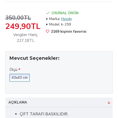
ORJİNAL ÜRÜN
350,00TL
Marka:
Hoody
249,90TL
Model:
k-259
2169 kişinin favorisi
Vergiler Hariç:
227,18TL
Mevcut Seçenekler:
Ölçü
43x43 cm
AÇIKLAMA
ÇİFT TARAFI BASKILIDIR.