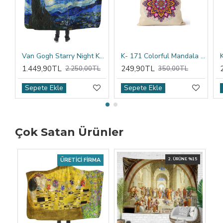
Van Gogh Starry Night Kapşonlu Battaniye
K- 171 Colorful Mandala Tribal Çift Tarafı Baskılı Kırlent Kılıfı
1.449,90TL
249,90TL
2.250,00TL
350,00TL
Sepete Ekle
Sepete Ekle
Çok Satan Ürünler
ÜRETICI FIRMA
2. ÜRÜNE %15