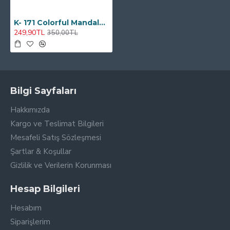
K- 171 Colorful Mandala Tribal Çift Tarafı Baskılı Kırlent Kılıfı
249,90TL
350,00TL
Bilgi Sayfaları
Hakkımızda
Kargo ve Teslimat Bilgileri
Mesafeli Satış Sözleşmesi
Şartlar & Koşullar
Gizlilik ve Verilerin Korunması
Hesap Bilgileri
Hesabım
Siparişlerim