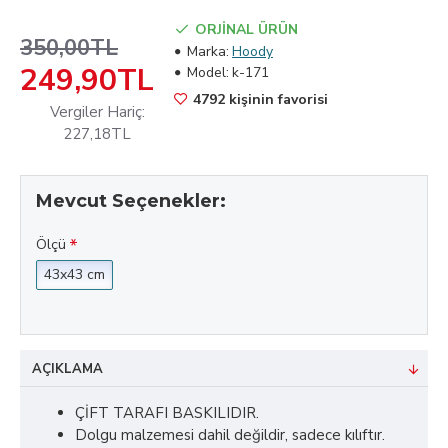
ORJİNAL ÜRÜN
350,00TL
Marka:
Hoody
249,90TL
Model:
k-171
4792 kişinin favorisi
Vergiler Hariç:
227,18TL
Mevcut Seçenekler:
Ölçü
43x43 cm
AÇIKLAMA
ÇİFT TARAFI BASKILIDIR.
Dolgu malzemesi dahil değildir, sadece kılıftır.