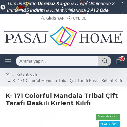
Tüm ürünlerde
Ücretsiz Kargo
& Duvar Örtülerinde 2.
ürüne
%15 İndirim
& Kırlent Kılıflarında
3 Al 2 Öde
GIRIŞ YAP
ÜYE OL
0
Kırlent Kılıfı
K- 171 Colorful Mandala Tribal Çift Tarafı Baskılı Kırlent Kılıfı
K- 171 Colorful Mandala Tribal Çift
Tarafı Baskılı Kırlent Kılıfı
ÜCRETSIZ KARGO
3 AL 2 ÖDE