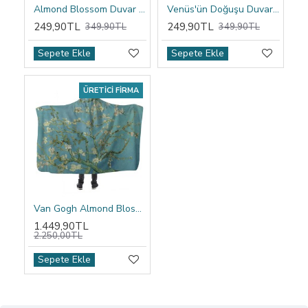
Almond Blossom Duvar Örtüsü
Venüs'ün Doğuşu Duvar Örtüsü
249,90TL
249,90TL
349,90TL
349,90TL
Sepete Ekle
Sepete Ekle
ÜRETICI FIRMA
Van Gogh Almond Blossom Kapşonlu Battaniye
1.449,90TL
2.250,00TL
Sepete Ekle