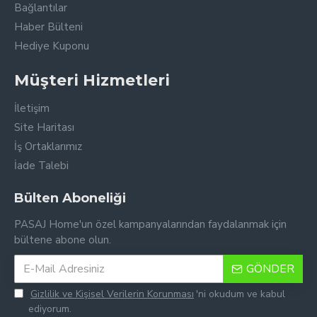
Bağlantılar
Haber Bülteni
Hediye Kuponu
Müşteri Hizmetleri
İletişim
Site Haritası
İş Ortaklarımız
İade Talebi
Bülten Aboneliği
PASAJ Home'un özel kampanyalarından faydalanmak için
bültene abone olun.
GÖNDER
Gizlilik ve Kişisel Verilerin Korunması
'ni okudum ve kabul
ediyorum.