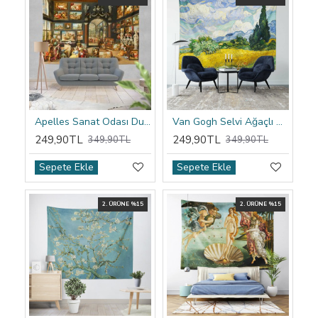
Apelles Sanat Odası Duvar Örtüsü
Van Gogh Selvi Ağaçlı Buğday Tarlası Duvar Örtüsü
249,90TL
249,90TL
349,90TL
349,90TL
Sepete Ekle
Sepete Ekle
2. ÜRÜNE %15
2. ÜRÜNE %15