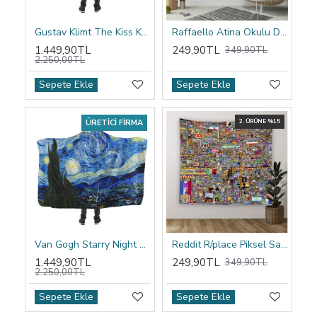
Gustav Klimt The Kiss Kapşonlu Battaniye
Raffaello Atina Okulu Duvar Örtüsü
1.449,90TL
249,90TL
349,90TL
2.250,00TL
Sepete Ekle
Sepete Ekle
ÜRETICI FIRMA
2. ÜRÜNE %15
Van Gogh Starry Night Kapşonlu Battaniye
Reddit R/place Piksel Sanatı Duvar Örtüsü
1.449,90TL
249,90TL
349,90TL
2.250,00TL
Sepete Ekle
Sepete Ekle