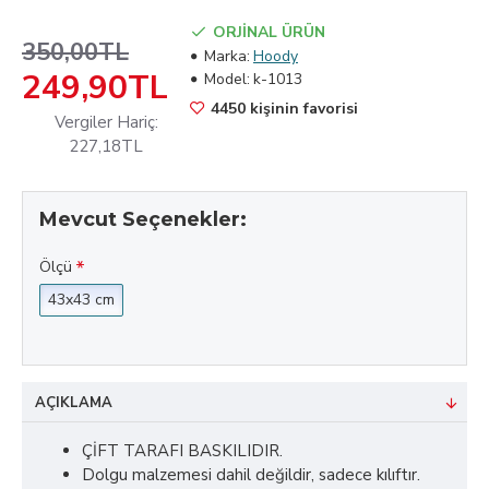
ORJİNAL ÜRÜN
350,00TL
Marka:
Hoody
249,90TL
Model:
k-1013
4450 kişinin favorisi
Vergiler Hariç:
227,18TL
Mevcut Seçenekler:
Ölçü
43x43 cm
AÇIKLAMA
ÇİFT TARAFI BASKILIDIR.
Dolgu malzemesi dahil değildir, sadece kılıftır.