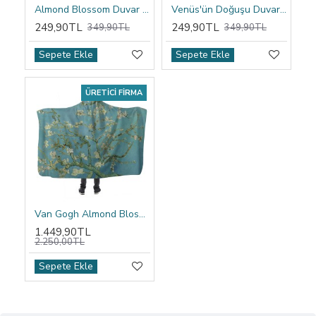
Almond Blossom Duvar Örtüsü
Venüs'ün Doğuşu Duvar Örtüsü
249,90TL
249,90TL
349,90TL
349,90TL
Sepete Ekle
Sepete Ekle
ÜRETICI FIRMA
Van Gogh Almond Blossom Kapşonlu Battaniye
1.449,90TL
2.250,00TL
Sepete Ekle