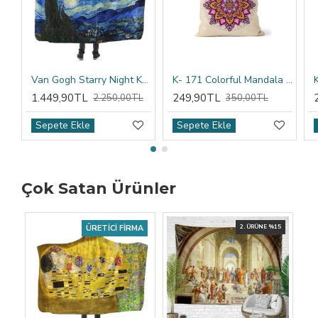
Van Gogh Starry Night Kapşonlu Battaniye
K- 171 Colorful Mandala Tribal Çift Tarafı Baskılı Kırlent Kılıfı
1.449,90TL
249,90TL
2.250,00TL
350,00TL
Sepete Ekle
Sepete Ekle
Çok Satan Ürünler
ÜRETICI FIRMA
2. ÜRÜNE %15