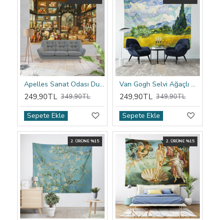
Apelles Sanat Odası Duvar Örtüsü
Van Gogh Selvi Ağaçlı Buğday Tarlası Duvar Örtüsü
249,90TL
249,90TL
349,90TL
349,90TL
Sepete Ekle
Sepete Ekle
2. ÜRÜNE %15
2. ÜRÜNE %15