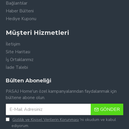
Bağlantılar
Haber Bülteni
Hediye Kuponu
Müşteri Hizmetleri
İletişim
Site Haritası
İş Ortaklarımız
İade Talebi
Bülten Aboneliği
PASAJ Home'un özel kampanyalarından faydalanmak için
bültene abone olun.
GÖNDER
Gizlilik ve Kişisel Verilerin Korunması
'ni okudum ve kabul
ediyorum.