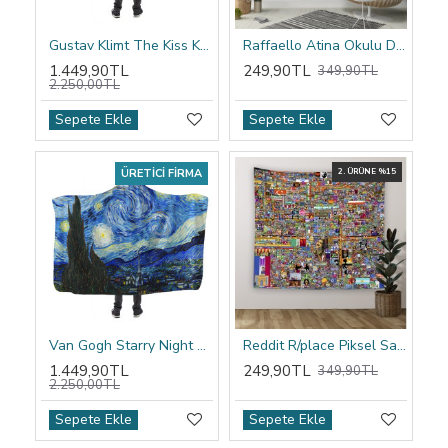
Gustav Klimt The Kiss Kapşonlu Battaniye
Raffaello Atina Okulu Duvar Örtüsü
1.449,90TL
249,90TL
349,90TL
2.250,00TL
Sepete Ekle
Sepete Ekle
ÜRETICI FIRMA
2. ÜRÜNE %15
Van Gogh Starry Night Kapşonlu Battaniye
Reddit R/place Piksel Sanatı Duvar Örtüsü
1.449,90TL
249,90TL
349,90TL
2.250,00TL
Sepete Ekle
Sepete Ekle