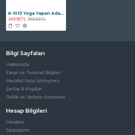
K-1013 Yoga Yapan Adam 2 Çift Tarafı Baskılı Kırlent Kılıfı
249,90TL
350,00TL
Bilgi Sayfaları
Hakkımızda
Kargo ve Teslimat Bilgileri
Mesafeli Satış Sözleşmesi
Şartlar & Koşullar
Gizlilik ve Verilerin Korunması
Hesap Bilgileri
Hesabım
Siparişlerim