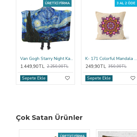
ÜRETICI FIRMA
3 AL 2 ÖDE
Van Gogh Starry Night Kapşonlu Battaniye
K- 171 Colorful Mandala Tribal Çift Tarafı Baskılı Kırlent Kıl
1.449,90TL
249,90TL
2.250,00TL
350,00TL
Sepete Ekle
Sepete Ekle
Çok Satan Ürünler
ÜRETICI FIRMA