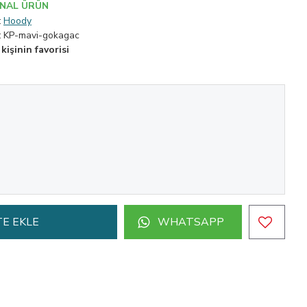
İNAL ÜRÜN
:
Hoody
:
KP-mavi-gokagac
kişinin favorisi
E EKLE
WHATSAPP