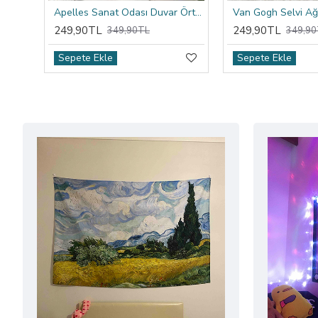
Apelles Sanat Odası Duvar Örtüsü
249,90TL
249,90TL
349,90TL
349,90
Sepete Ekle
Sepete Ekle