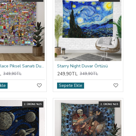
Reddit R/place Piksel Sanatı Duvar Örtüsü
Starry Night Duvar Örtüsü
L
249,90TL
349,90TL
349,90TL
kle
Sepete Ekle
2. ÜRÜNE %15
2. ÜRÜNE %15