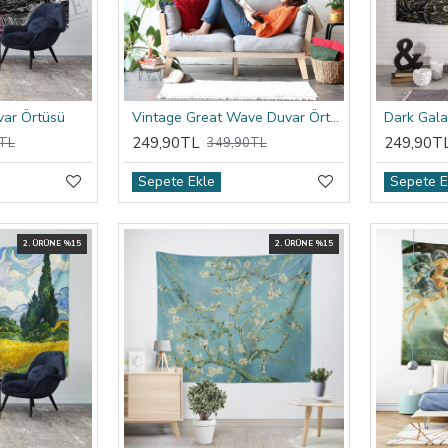
var Örtüsü
Vintage Great Wave Duvar Örtüsü
Dark Gala
249,90TL
249,90T
TL
349,90TL
Sepete Ekle
Sepete E
2. ÜRÜNE %15
2. ÜRÜNE %15