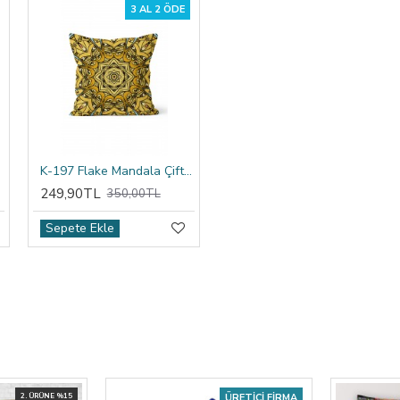
3 AL 2 ÖDE
ıfı
K-197 Flake Mandala Çift Tarafı Baskılı Kırlent Kılıfı
249,90TL
350,00TL
Sepete Ekle
2. ÜRÜNE %15
ÜRETICI FIRMA