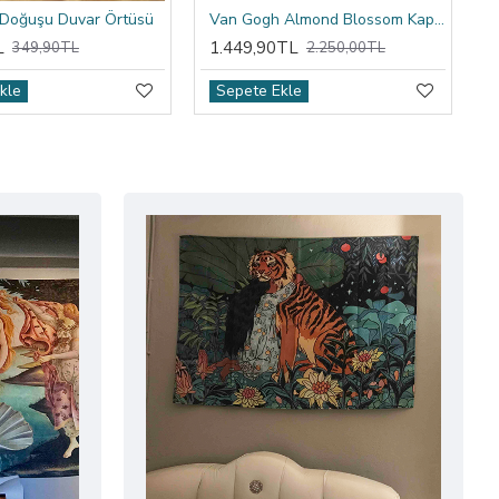
 Doğuşu Duvar Örtüsü
Van Gogh Almond Blossom Kapşonlu Battaniye
L
1.449,90TL
349,90TL
2.250,00TL
kle
Sepete Ekle