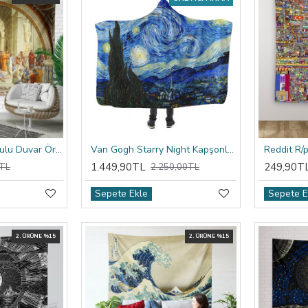
Raffaello Atina Okulu Duvar Örtüsü
Van Gogh Starry Night Kapşonlu Battaniye
1.449,90TL
249,90T
TL
2.250,00TL
Sepete Ekle
Sepete E
2. ÜRÜNE %15
2. ÜRÜNE %15