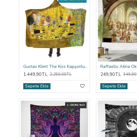
Gustav Klimt The Kiss Kapşonlu Battaniye
1.449,90TL
249,90TL
2.250,00TL
349,90
Sepete Ekle
Sepete Ekle
2. ÜRÜNE %15