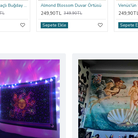
Van Gogh Selvi Ağaçlı Buğday Tarlası Duvar Örtüsü
Almond Blossom Duvar Örtüsü
Venüs'ün
249,90TL
249,90T
TL
349,90TL
Sepete Ekle
Sepete E