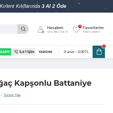
Kırlent Kılıflarında
3 Al 2 Öde
0
Hesabım
Favorilerim
Giriş Yap / Üye Ol
Favori Listeniz
0
0 ürün - 0,00TL
SAPP
İLETIŞIM
YARDIM
ğaç Kapşonlu Battaniye
-
Yorum Yap