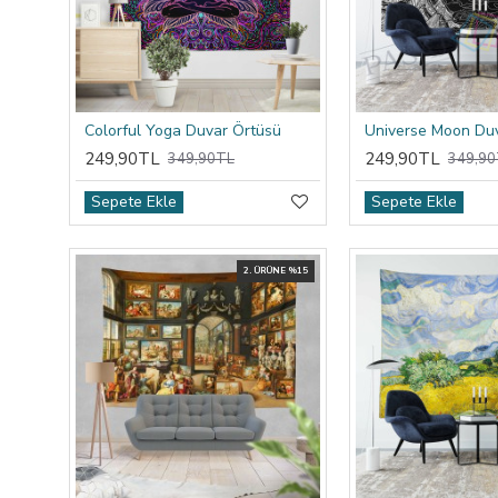
Colorful Yoga Duvar Örtüsü
Universe Moon Du
249,90TL
249,90TL
349,90TL
349,90
Sepete Ekle
Sepete Ekle
2. ÜRÜNE %15