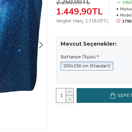
2.250,00TL
ORJ
1.449,90TL
Marka
Model
Vergiler Hariç: 1.318,09TL
3798 
Mevcut Seçenekler:
Battaniye Ölçüsü
200x150 cm (Standart)
SEPET