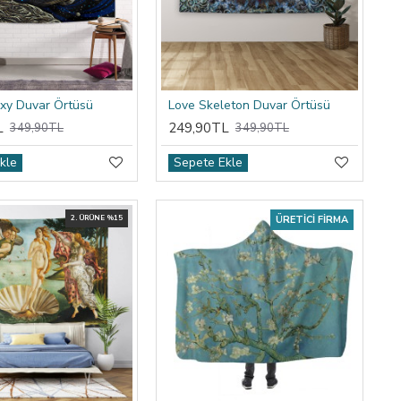
xy Duvar Örtüsü
Love Skeleton Duvar Örtüsü
L
249,90TL
349,90TL
349,90TL
kle
Sepete Ekle
2. ÜRÜNE %15
ÜRETICI FIRMA