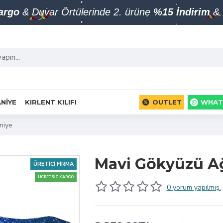
Kargo
& Duvar Örtülerinde 2. ürüne
%15 İndirim
& 
NIYE
KIRLENT KILIFI
OUTLET
WHAT
niye
Mavi Gökyüzü A
ÜRETICI FIRMA
ÜCRETSIZ KARGO
0 yorum yapılmış.