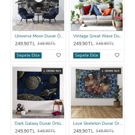
Universe Moon Duvar Örtüsü
Vintage Great Wave Duvar Örtüsü
249,90TL
249,90TL
349,90TL
349,90TL
Sepete Ekle
Sepete Ekle
2. ÜRÜNE %15
2. ÜRÜNE %15
Dark Galaxy Duvar Örtüsü
Love Skeleton Duvar Örtüsü
249,90TL
249,90TL
349,90TL
349,90TL