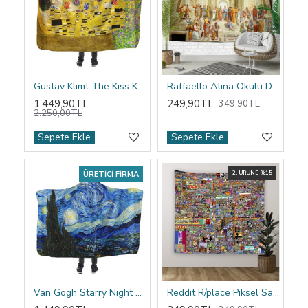
Gustav Klimt The Kiss Kapşonlu Battaniye
Raffaello Atina Okulu Duvar Örtüsü
1.449,90TL
249,90TL
349,90TL
2.250,00TL
Sepete Ekle
Sepete Ekle
ÜRETICI FIRMA
2. ÜRÜNE %15
Van Gogh Starry Night Kapşonlu Battaniye
Reddit R/place Piksel Sanatı Duvar Örtüsü