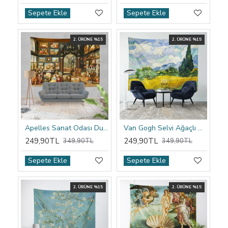
Sepete Ekle
Sepete Ekle
2. ÜRÜNE %15
2. ÜRÜNE %15
Apelles Sanat Odası Duvar Örtüsü
Van Gogh Selvi Ağaçlı Buğday Tarlası Duvar Örtüsü
249,90TL
249,90TL
349,90TL
349,90TL
Sepete Ekle
Sepete Ekle
2. ÜRÜNE %15
2. ÜRÜNE %15