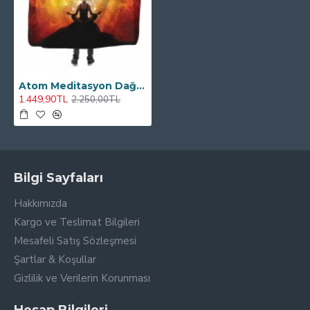
Atom Meditasyon Dağ Kapşonlu Battaniye
1.449,90TL
2.250,00TL
Bilgi Sayfaları
Hakkımızda
Kargo ve Teslimat Bilgileri
Mesafeli Satış Sözleşmesi
Şartlar & Koşullar
Gizlilik ve Verilerin Korunması