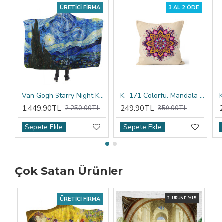
ÜRETICI FIRMA
3 AL 2 ÖDE
Van Gogh Starry Night Kapşonlu Battaniye
K- 171 Colorful Mandala Tribal Çift Tarafı Baskılı Kırlent Kılıfı
1.449,90TL
249,90TL
2.250,00TL
350,00TL
Sepete Ekle
Sepete Ekle
Çok Satan Ürünler
ÜRETICI FIRMA
2. ÜRÜNE %15