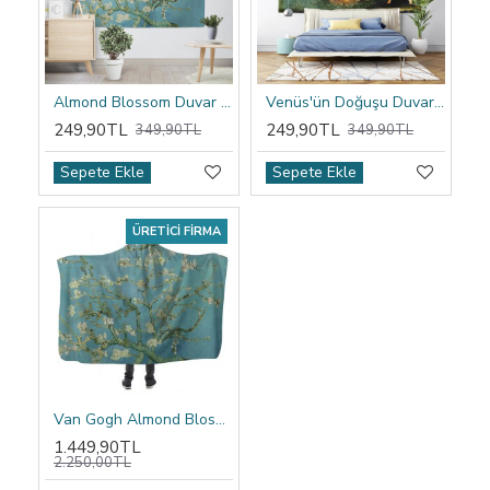
Almond Blossom Duvar Örtüsü
Venüs'ün Doğuşu Duvar Örtüsü
249,90TL
249,90TL
349,90TL
349,90TL
Sepete Ekle
Sepete Ekle
ÜRETICI FIRMA
Van Gogh Almond Blossom Kapşonlu Battaniye
1.449,90TL
2.250,00TL