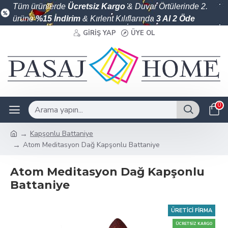
Tüm ürünlerde
Ücretsiz Kargo
& Duvar Örtülerinde 2.
ürüne
%15 İndirim
& Kırlent Kılıflarında
3 Al 2 Öde
GIRIŞ YAP
ÜYE OL
0
Kapşonlu Battaniye
Atom Meditasyon Dağ Kapşonlu Battaniye
Atom Meditasyon Dağ Kapşonlu
Battaniye
ÜRETICI FIRMA
ÜCRETSIZ KARGO