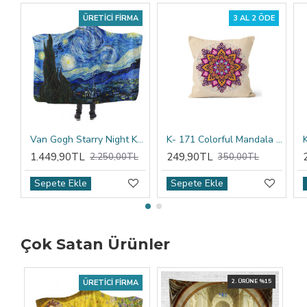
ÜRETICI FIRMA
3 AL 2 ÖDE
Van Gogh Starry Night Kapşonlu Battaniye
K- 171 Colorful Mandala Tribal Çift Tarafı Baskılı Kırlent Kılıfı
1.449,90TL
249,90TL
2.250,00TL
350,00TL
Sepete Ekle
Sepete Ekle
Çok Satan Ürünler
ÜRETICI FIRMA
2. ÜRÜNE %15