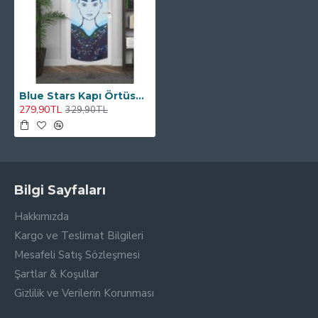
Blue Stars Kapı Örtüsü 75x200 cm
279,90TL
329,90TL
Bilgi Sayfaları
Hakkımızda
Kargo ve Teslimat Bilgileri
Mesafeli Satış Sözleşmesi
Şartlar & Koşullar
Gizlilik ve Verilerin Korunması