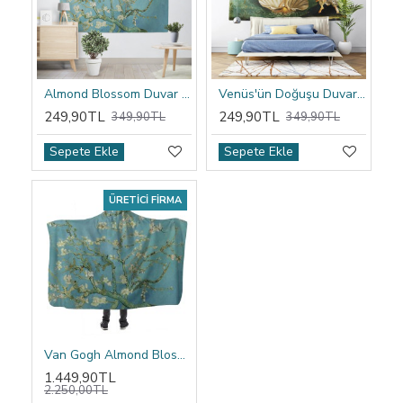
Almond Blossom Duvar Örtüsü
Venüs'ün Doğuşu Duvar Örtüsü
249,90TL
249,90TL
349,90TL
349,90TL
Sepete Ekle
Sepete Ekle
ÜRETICI FIRMA
Van Gogh Almond Blossom Kapşonlu Battaniye
1.449,90TL
2.250,00TL