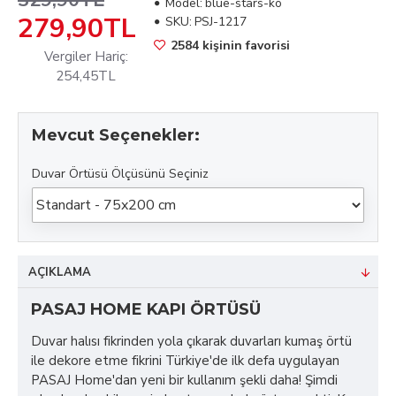
329,90TL
Model:
blue-stars-ko
279,90TL
SKU:
PSJ-1217
2584 kişinin favorisi
Vergiler Hariç:
254,45TL
Mevcut Seçenekler:
Duvar Örtüsü Ölçüsünü Seçiniz
AÇIKLAMA
PASAJ HOME KAPI ÖRTÜSÜ
Duvar halısı fikrinden yola çıkarak duvarları kumaş örtü
ile dekore etme fikrini Türkiye'de ilk defa uygulayan
PASAJ Home'dan yeni bir kullanım şekli daha! Şimdi