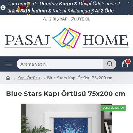
Tüm ürünlerde
Ücretsiz Kargo
& Duvar Örtülerinde 2.
ürüne
%15 İndirim
& Kırlent Kılıflarında
3 Al 2 Öde
GIRIŞ YAP
ÜYE OL
0
Kapı Örtüsü
Blue Stars Kapı Örtüsü 75x200 cm
Blue Stars Kapı Örtüsü 75x200 cm
ÜCRETSIZ KARGO