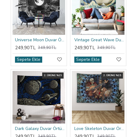
Universe Moon Duvar Örtüsü
Vintage Great Wave Duvar Örtüsü
249,90TL
249,90TL
349,90TL
349,90TL
Sepete Ekle
Sepete Ekle
2. ÜRÜNE %15
2. ÜRÜNE %15
Dark Galaxy Duvar Örtüsü
Love Skeleton Duvar Örtüsü
249,90TL
249,90TL
349,90TL
349,90TL