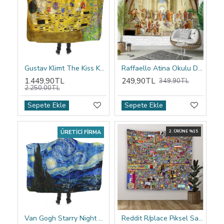
Gustav Klimt The Kiss Kapşonlu Battaniye
Raffaello Atina Okulu Duvar Örtüsü
1.449,90TL
249,90TL
349,90TL
2.250,00TL
Sepete Ekle
Sepete Ekle
ÜRETICI FIRMA
2. ÜRÜNE %15
Van Gogh Starry Night Kapşonlu Battaniye
Reddit R/place Piksel Sanatı Duvar Örtüsü