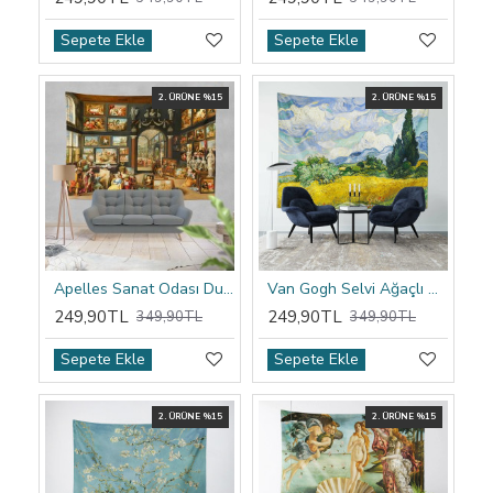
Sepete Ekle
Sepete Ekle
2. ÜRÜNE %15
2. ÜRÜNE %15
Apelles Sanat Odası Duvar Örtüsü
Van Gogh Selvi Ağaçlı Buğday Tarlası Duvar Örtüsü
249,90TL
249,90TL
349,90TL
349,90TL
Sepete Ekle
Sepete Ekle
2. ÜRÜNE %15
2. ÜRÜNE %15