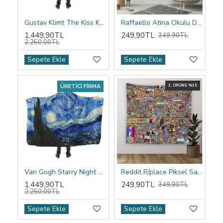
Gustav Klimt The Kiss Kapşonlu Battaniye
Raffaello Atina Okulu Duvar Örtüsü
1.449,90TL
249,90TL
349,90TL
2.250,00TL
Sepete Ekle
Sepete Ekle
ÜRETICI FIRMA
2. ÜRÜNE %15
Van Gogh Starry Night Kapşonlu Battaniye
Reddit R/place Piksel Sanatı Duvar Örtüsü
1.449,90TL
249,90TL
349,90TL
2.250,00TL
Sepete Ekle
Sepete Ekle