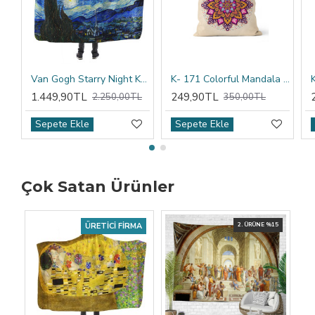
Van Gogh Starry Night Kapşonlu Battaniye
K- 171 Colorful Mandala Tribal Çift Tarafı Baskılı Kırlent Kılıfı
1.449,90TL
249,90TL
2.250,00TL
350,00TL
Sepete Ekle
Sepete Ekle
Çok Satan Ürünler
ÜRETICI FIRMA
2. ÜRÜNE %15