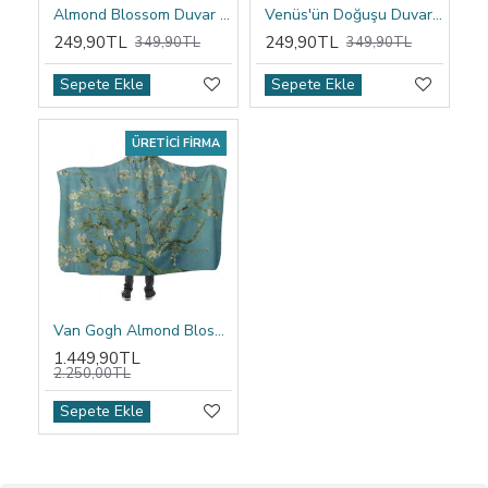
Almond Blossom Duvar Örtüsü
Venüs'ün Doğuşu Duvar Örtüsü
249,90TL
249,90TL
349,90TL
349,90TL
Sepete Ekle
Sepete Ekle
ÜRETICI FIRMA
Van Gogh Almond Blossom Kapşonlu Battaniye
1.449,90TL
2.250,00TL
Sepete Ekle