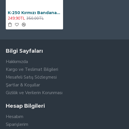
K-250 Kırmızı Bandana Kurukafa Çift Tarafı Baskılı Kırlent Kılıfı
249,90TL
350,00TL
Bilgi Sayfaları
Hakkımızda
Kargo ve Teslimat Bilgileri
Mesafeli Satış Sözleşmesi
Şartlar & Koşullar
Gizlilik ve Verilerin Korunması
Hesap Bilgileri
Hesabım
Siparişlerim