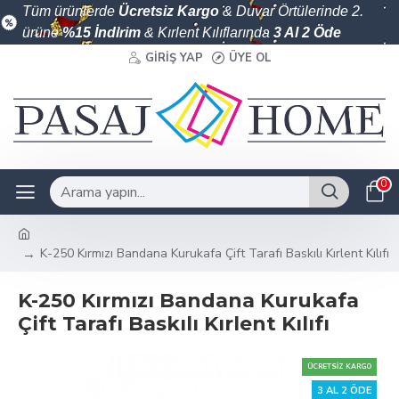
Tüm ürünlerde
Ücretsiz Kargo
& Duvar Örtülerinde 2.
ürüne
%15 İndirim
& Kırlent Kılıflarında
3 Al 2 Öde
GIRIŞ YAP
ÜYE OL
0
K-250 Kırmızı Bandana Kurukafa Çift Tarafı Baskılı Kırlent Kılıfı
K-250 Kırmızı Bandana Kurukafa
Çift Tarafı Baskılı Kırlent Kılıfı
ÜCRETSIZ KARGO
3 AL 2 ÖDE