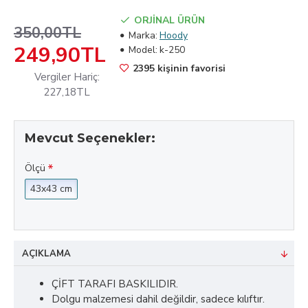
ORJİNAL ÜRÜN
350,00TL
Marka:
Hoody
249,90TL
Model:
k-250
2395 kişinin favorisi
Vergiler Hariç:
227,18TL
Mevcut Seçenekler:
Ölçü
43x43 cm
AÇIKLAMA
ÇİFT TARAFI BASKILIDIR.
Dolgu malzemesi dahil değildir, sadece kılıftır.