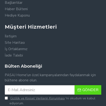
Bağlantılar
Haber Bülteni
Hediye Kuponu
Müşteri Hizmetleri
İletişim
Site Haritası
İş Ortaklarımız
İade Talebi
Bülten Aboneliği
PASAJ Home'un özel kampanyalarından faydalanmak için
bültene abone olun.
GÖNDER
Gizlilik ve Kişisel Verilerin Korunması
'ni okudum ve kabul
ediyorum.