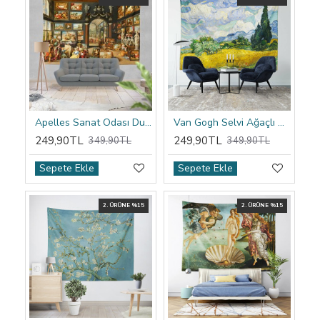
Apelles Sanat Odası Duvar Örtüsü
Van Gogh Selvi Ağaçlı Buğday Tarlası Duvar Örtüsü
249,90TL
249,90TL
349,90TL
349,90TL
Sepete Ekle
Sepete Ekle
2. ÜRÜNE %15
2. ÜRÜNE %15