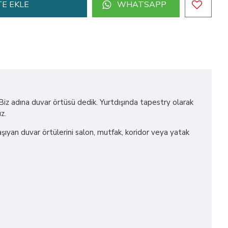
E EKLE
WHATSAPP
! Biz adına duvar örtüsü dedik. Yurtdışında tapestry olarak
z.
 taşıyan duvar örtülerini salon, mutfak, koridor veya yatak