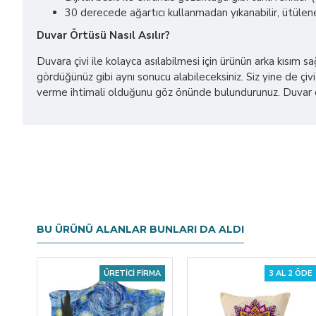
30 derecede ağartıcı kullanmadan yıkanabilir, ütülene
Duvar Örtüsü Nasıl Asılır?
Duvara çivi ile kolayca asılabilmesi için ürünün arka kısım 
gördüğünüz gibi aynı sonucu alabileceksiniz. Siz yine de çivi 
verme ihtimali olduğunu göz önünde bulundurunuz. Duvar ört
BU ÜRÜNÜ ALANLAR BUNLARI DA ALDI
ÜRETICI FIRMA
3 AL 2 ÖDE