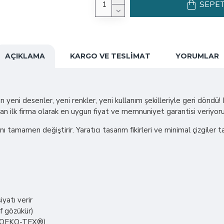
SEPET
AÇIKLAMA
KARGO VE TESLIMAT
YORUMLAR
ı yeni desenler, yeni renkler, yeni kullanım şekilleriyle geri döndü
pan ilk firma olarak en uygun fiyat ve memnuniyet garantisi veriyoru
ını tamamen değiştirir. Yaratıcı tasarım fikirleri ve minimal çizgiler
yatı verir
if gözükür)
er (OEKO-TEX®)