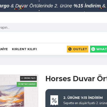
Kargo
& Duvar Örtülerinde 2. ürüne
%15 İndirim
& 
NIYE
KIRLENT KILIFI
OUTLET
WHAT
Horses Duvar Ör
2. ÜRÜNE %15
ÜCRETSIZ KARGO
2. ÜRÜNE %15 İNDİRİM
Sepette en düşük fiyatlı 2. ürün