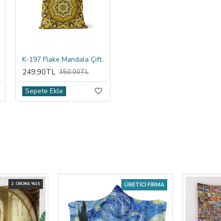
ıfı
K-197 Flake Mandala Çift Tarafı Baskılı Kırlent Kılıfı
249,90TL
350,00TL
Sepete Ekle
2. ÜRÜNE %15
ÜRETICI FIRMA