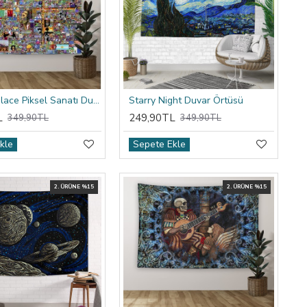
Reddit R/place Piksel Sanatı Duvar Örtüsü
Starry Night Duvar Örtüsü
L
249,90TL
349,90TL
349,90TL
kle
Sepete Ekle
2. ÜRÜNE %15
2. ÜRÜNE %15