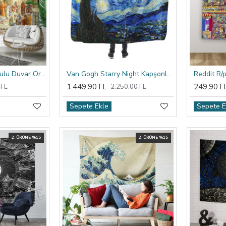
Raffaello Atina Okulu Duvar Örtüsü
Van Gogh Starry Night Kapşonlu Battaniye
1.449,90TL
249,90T
TL
2.250,00TL
Sepete Ekle
Sepete E
2. ÜRÜNE %15
2. ÜRÜNE %15