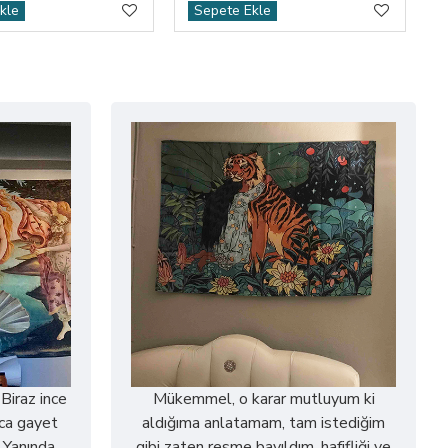
kle
Sepete Ekle
 Biraz ince
Mükemmel, o karar mutluyum ki
ca gayet
aldığıma anlatamam, tam istediğim
. Yanında
gibi zaten resme bayıldım, hafifliği ve