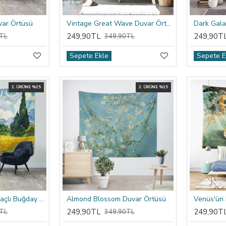
var Örtüsü
Vintage Great Wave Duvar Örtüsü
Dark Gala
249,90TL
249,90T
TL
349,90TL
Sepete Ekle
Sepete E
2. ÜRÜNE %15
2. ÜRÜNE %15
Van Gogh Selvi Ağaçlı Buğday Tarlası Duvar Örtüsü
Almond Blossom Duvar Örtüsü
Venüs'ün
249,90TL
249,90T
TL
349,90TL