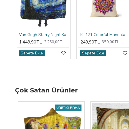
Van Gogh Starry Night Kapşonlu Battaniye
K- 171 Colorful Mandala Tribal Çift Tarafı Baskılı Kırlent Kıl
1.449,90TL
249,90TL
2.250,00TL
350,00TL
Sepete Ekle
Sepete Ekle
Çok Satan Ürünler
ÜRETICI FIRMA