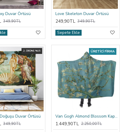
xy Duvar Örtüsü
Love Skeleton Duvar Örtüsü
L
249,90TL
349,90TL
349,90TL
kle
Sepete Ekle
2. ÜRÜNE %15
ÜRETICI FIRMA
 Doğuşu Duvar Örtüsü
Van Gogh Almond Blossom Kapşonlu Battaniye
L
1.449,90TL
349,90TL
2.250,00TL