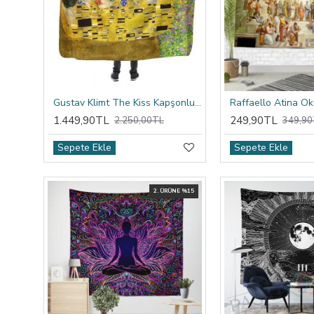
Gustav Klimt The Kiss Kapşonlu Battaniye
1.449,90TL
249,90TL
2.250,00TL
349,90
Sepete Ekle
Sepete Ekle
2. ÜRÜNE %15