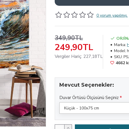
0 yorum yapılmış.
349,90TL
ORJİN
249,90TL
Marka:
Model:
Vergiler Hariç: 227,18TL
SKU:
PS
4662 ki
Mevcut Seçenekler:
Duvar Örtüsü Ölçüsünü Seçiniz