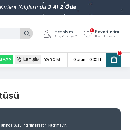
Kırlent Kılıflarında
3 Al 2 Öde
0
Hesabım
Favorilerim
Giriş Yap / Üye Ol
Favori Listeniz
0
0 ürün - 0,00TL
SAPP
İLETIŞIM
YARDIM
tüsü
e anında %15 indirim fırsatını kaçırmayın.