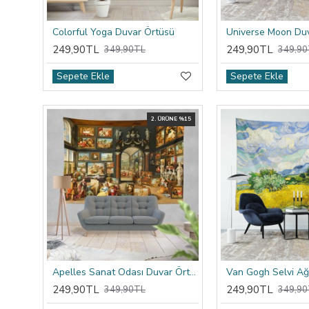
Colorful Yoga Duvar Örtüsü
Universe Moon Du
249,90TL
249,90TL
349,90TL
349,90
Sepete Ekle
Sepete Ekle
2. ÜRÜNE %15
Apelles Sanat Odası Duvar Örtüsü
249,90TL
249,90TL
349,90TL
349,90