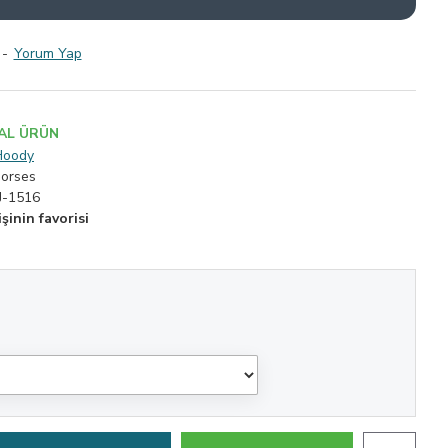
-
Yorum Yap
AL ÜRÜN
Hoody
horses
J-1516
şinin favorisi