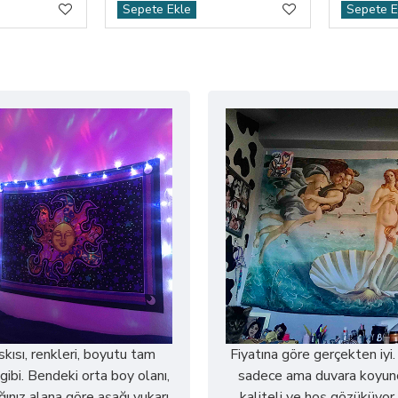
Sepete Ekle
Sepete E
askısı, renkleri, boyutu tam
Fiyatına göre gerçekten iyi.
gibi. Bendeki orta boy olanı,
sadece ama duvara koyun
ğınız alana göre aşağı yukarı
kaliteli ve hoş gözüküyor