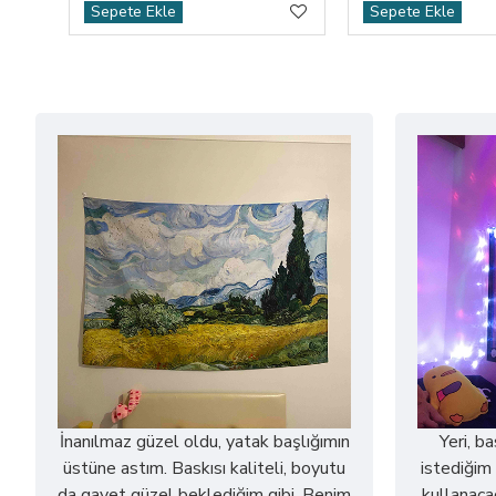
Sepete Ekle
Sepete Ekle
İnanılmaz güzel oldu, yatak başlığımın
Yeri, b
üstüne astım. Baskısı kaliteli, boyutu
istediğim 
da gayet güzel beklediğim gibi. Benim
kullanaca