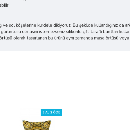
bilir
sağ ve sol köşelerine kurdele dikiyoruz. Bu şekilde kullandığınız da
görüntüsü olmasını istemezseniz silikonlu çift taraflı bantları kullana
üsü olarak tasarlanan bu ürünü aynı zamanda masa örtüsü veya plaj ş
3 AL 2 ÖDE