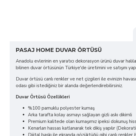
PASAJ HOME DUVAR ÖRTÜSÜ
Anadolu evlerinin en yaratıcı dekorasyon ürünü duvar halılar
bilinen duvar örtüsünün Türkiye'de üretimini ve satışını ya
Duvar örtüsü canlı renkler ve net çizgileri ile evinizin havas
odası gibi istediğiniz bir alanda değerlendirebilirsiniz.
Duvar Örtüsü Özellikleri
%100 pamuklu polyester kumaş
Arka tarafta kolay asmayı sağlayan gizli askı dikimli
Premium kalitede olan kumaşımız ipeksi dokunuş hissi
Kenarları hassas katlanarak tek dikiş yapılır (Dekorat
Dijital baskı ile ekranda gözüktüğü gibi canlı renkl