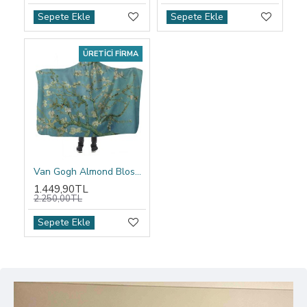
Sepete Ekle
Sepete Ekle
ÜRETICI FIRMA
Van Gogh Almond Blossom Kapşonlu Battaniye
1.449,90TL
2.250,00TL
Sepete Ekle