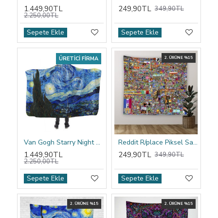
1.449,90TL
249,90TL
349,90TL
2.250,00TL
Sepete Ekle
Sepete Ekle
ÜRETICI FIRMA
2. ÜRÜNE %15
Van Gogh Starry Night Kapşonlu Battaniye
Reddit R/place Piksel Sanatı Duvar Örtüsü
1.449,90TL
249,90TL
349,90TL
2.250,00TL
Sepete Ekle
Sepete Ekle
2. ÜRÜNE %15
2. ÜRÜNE %15