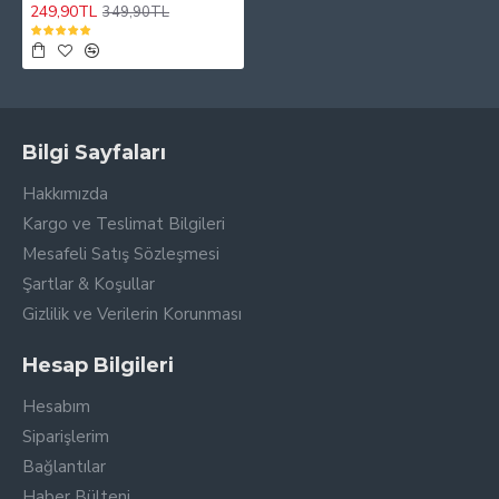
249,90TL
349,90TL
Bilgi Sayfaları
Hakkımızda
Kargo ve Teslimat Bilgileri
Mesafeli Satış Sözleşmesi
Şartlar & Koşullar
Gizlilik ve Verilerin Korunması
Hesap Bilgileri
Hesabım
Siparişlerim
Bağlantılar
Haber Bülteni