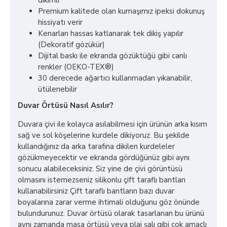
dikimli
Premium kalitede olan kumaşımız ipeksi dokunuş
hissiyatı verir
Kenarları hassas katlanarak tek dikiş yapılır
(Dekoratif gözükür)
Dijital baskı ile ekranda gözüktüğü gibi canlı
renkler (OEKO-TEX®)
30 derecede ağartıcı kullanmadan yıkanabilir,
ütülenebilir
Duvar Örtüsü Nasıl Asılır?
Duvara çivi ile kolayca asılabilmesi için ürünün arka kısım
sağ ve sol köşelerine kurdele dikiyoruz. Bu şekilde
kullandığınız da arka tarafına dikilen kurdeleler
gözükmeyecektir ve ekranda gördüğünüz gibi aynı
sonucu alabileceksiniz. Siz yine de çivi görüntüsü
olmasını istemezseniz silikonlu çift taraflı bantları
kullanabilirsiniz Çift taraflı bantların bazı duvar
boyalarına zarar verme ihtimali olduğunu göz önünde
bulundurunuz. Duvar örtüsü olarak tasarlanan bu ürünü
aynı zamanda masa örtüsü veya plaj şalı gibi çok amaçlı