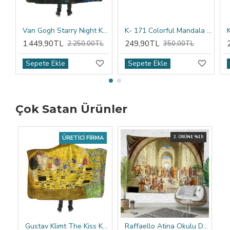
Van Gogh Starry Night Kapşonlu Battaniye
K- 171 Colorful Mandala Tribal Çift Tarafı Baskılı Kırlent Kılıfı
1.449,90TL
249,90TL
2.250,00TL
350,00TL
Sepete Ekle
Sepete Ekle
Çok Satan Ürünler
ÜRETICI FIRMA
2. ÜRÜNE %15
Gustav Klimt The Kiss Kapşonlu Battaniye
Raffaello Atina Okulu Duvar Örtüsü