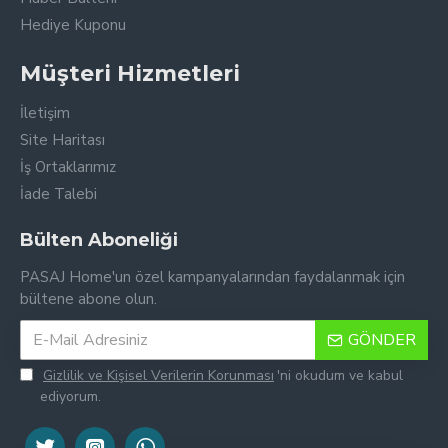
Hediye Kuponu
Müşteri Hizmetleri
İletişim
Site Haritası
İş Ortaklarımız
İade Talebi
Bülten Aboneliği
PASAJ Home'un özel kampanyalarından faydalanmak için
bültene abone olun.
GÖNDER
Gizlilik ve Kişisel Verilerin Korunması
'ni okudum ve kabul
ediyorum.