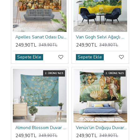
Apelles Sanat Odası Duvar Örtüsü
Van Gogh Selvi Ağaçlı Buğday Tarlası Duvar Örtüsü
249,90TL
249,90TL
349,90TL
349,90TL
Sepete Ekle
Sepete Ekle
2. ÜRÜNE %15
2. ÜRÜNE %15
Almond Blossom Duvar Örtüsü
Venüs'ün Doğuşu Duvar Örtüsü
249,90TL
249,90TL
349,90TL
349,90TL