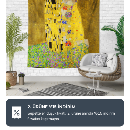
2. ÜRÜNE %15 İNDİRİM
Sepette en düşük fiyatlı 2. ürüne anında %15 indirim
fırsatını kaçırmayın.