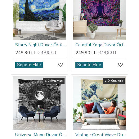
Starry Night Duvar Örtüsü
Colorful Yoga Duvar Örtüsü
249,90TL
249,90TL
349,90TL
349,90TL
Sepete Ekle
Sepete Ekle
2. ÜRÜNE %15
2. ÜRÜNE %15
Universe Moon Duvar Örtüsü
Vintage Great Wave Duvar Örtüsü