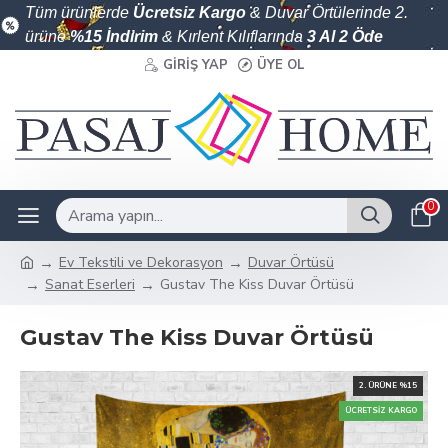
Tüm ürünlerde
Ücretsiz Kargo
& Duvar Örtülerinde 2.
ürüne
%15 İndirim
& Kırlent Kılıflarında
3 Al 2 Öde
GIRIŞ YAP
ÜYE OL
0
Ev Tekstili ve Dekorasyon
Duvar Örtüsü
Sanat Eserleri
Gustav The Kiss Duvar Örtüsü
Gustav The Kiss Duvar Örtüsü
2. ÜRÜNE %15
ÜCRETSIZ KARGO