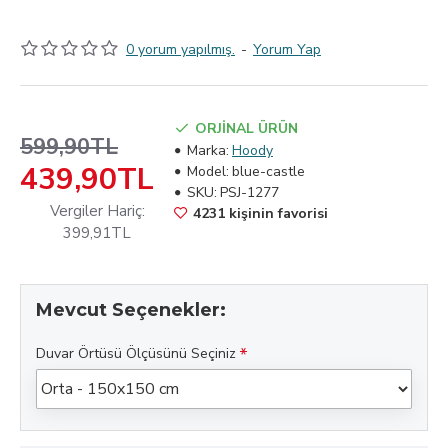
0 yorum yapılmış.
-
Yorum Yap
ORJİNAL ÜRÜN
599,90TL
Marka:
Hoody
439,90TL
Model:
blue-castle
SKU:
PSJ-1277
Vergiler Hariç:
4231 kişinin favorisi
399,91TL
Mevcut Seçenekler:
Duvar Örtüsü Ölçüsünü Seçiniz