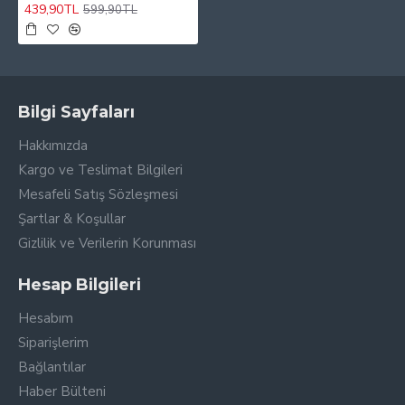
439,90TL
599,90TL
Bilgi Sayfaları
Hakkımızda
Kargo ve Teslimat Bilgileri
Mesafeli Satış Sözleşmesi
Şartlar & Koşullar
Gizlilik ve Verilerin Korunması
Hesap Bilgileri
Hesabım
Siparişlerim
Bağlantılar
Haber Bülteni