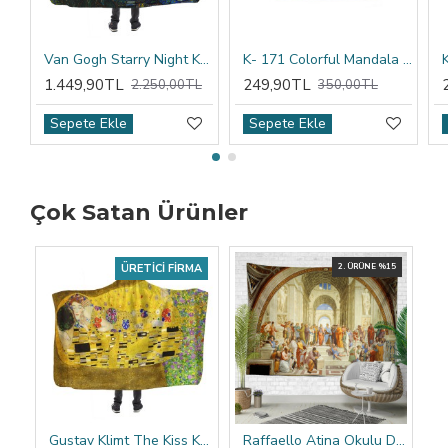
Van Gogh Starry Night Kapşonlu Battaniye
K- 171 Colorful Mandala Tribal Çift Tarafı Baskılı Kırlent Kılıfı
1.449,90TL
249,90TL
2.250,00TL
350,00TL
Sepete Ekle
Sepete Ekle
Çok Satan Ürünler
ÜRETICI FIRMA
2. ÜRÜNE %15
Gustav Klimt The Kiss Kapşonlu Battaniye
Raffaello Atina Okulu Duvar Örtüsü