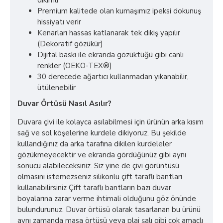
dikimli
Premium kalitede olan kumaşımız ipeksi dokunuş
hissiyatı verir
Kenarları hassas katlanarak tek dikiş yapılır
(Dekoratif gözükür)
Dijital baskı ile ekranda gözüktüğü gibi canlı
renkler (OEKO-TEX®)
30 derecede ağartıcı kullanmadan yıkanabilir,
ütülenebilir
Duvar Örtüsü Nasıl Asılır?
Duvara çivi ile kolayca asılabilmesi için ürünün arka kısım
sağ ve sol köşelerine kurdele dikiyoruz. Bu şekilde
kullandığınız da arka tarafına dikilen kurdeleler
gözükmeyecektir ve ekranda gördüğünüz gibi aynı
sonucu alabileceksiniz. Siz yine de çivi görüntüsü
olmasını istemezseniz silikonlu çift taraflı bantları
kullanabilirsiniz Çift taraflı bantların bazı duvar
boyalarına zarar verme ihtimali olduğunu göz önünde
bulundurunuz. Duvar örtüsü olarak tasarlanan bu ürünü
aynı zamanda masa örtüsü veya plaj şalı gibi çok amaçlı