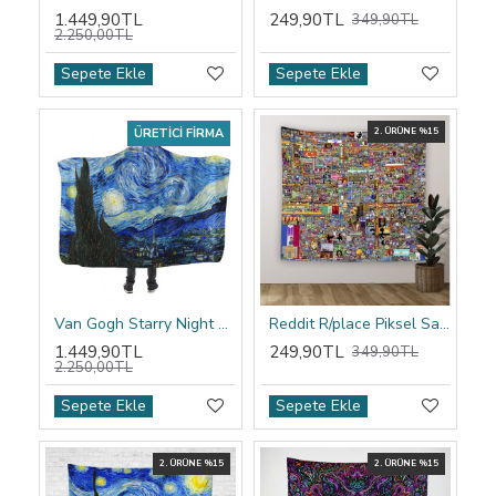
1.449,90TL
249,90TL
349,90TL
2.250,00TL
Sepete Ekle
Sepete Ekle
ÜRETICI FIRMA
2. ÜRÜNE %15
Van Gogh Starry Night Kapşonlu Battaniye
Reddit R/place Piksel Sanatı Duvar Örtüsü
1.449,90TL
249,90TL
349,90TL
2.250,00TL
Sepete Ekle
Sepete Ekle
2. ÜRÜNE %15
2. ÜRÜNE %15