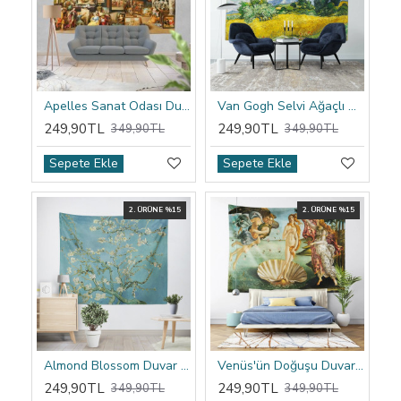
Apelles Sanat Odası Duvar Örtüsü
Van Gogh Selvi Ağaçlı Buğday Tarlası Duvar Örtüsü
249,90TL
249,90TL
349,90TL
349,90TL
Sepete Ekle
Sepete Ekle
2. ÜRÜNE %15
2. ÜRÜNE %15
Almond Blossom Duvar Örtüsü
Venüs'ün Doğuşu Duvar Örtüsü
249,90TL
249,90TL
349,90TL
349,90TL