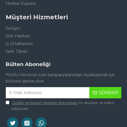
Hediye Kuponu
Müşteri Hizmetleri
İletişim
Site Haritası
İş Ortaklarımız
İade Talebi
Bülten Aboneliği
PASAJ Home'un özel kampanyalarından faydalanmak için
bültene abone olun.
GÖNDER
Gizlilik ve Kişisel Verilerin Korunması
'ni okudum ve kabul
ediyorum.