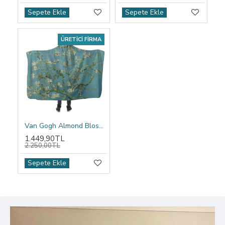
Sepete Ekle
Sepete Ekle
ÜRETICI FIRMA
Van Gogh Almond Blossom Kapşonlu Battaniye
1.449,90TL
2.250,00TL
Sepete Ekle