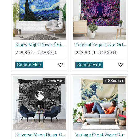
Starry Night Duvar Örtüsü
Colorful Yoga Duvar Örtüsü
249,90TL
249,90TL
349,90TL
349,90TL
Sepete Ekle
Sepete Ekle
2. ÜRÜNE %15
2. ÜRÜNE %15
Universe Moon Duvar Örtüsü
Vintage Great Wave Duvar Örtüsü