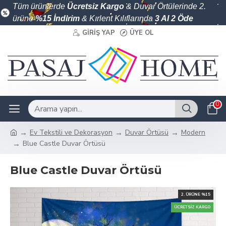
Tüm ürünlerde
Ücretsiz Kargo
& Duvar Örtülerinde 2.
ürüne
%15 İndirim
& Kırlent Kılıflarında
3 Al 2 Öde
GIRIŞ YAP
ÜYE OL
0
Ev Tekstili ve Dekorasyon
Duvar Örtüsü
Modern
Blue Castle Duvar Örtüsü
Blue Castle Duvar Örtüsü
2. ÜRÜNE %15
ÜCRETSIZ KARGO