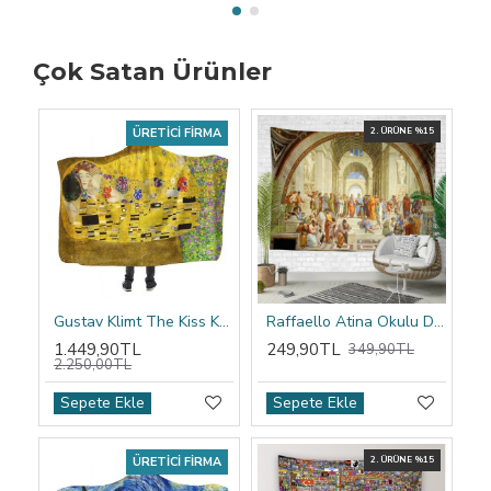
Çok Satan Ürünler
ÜRETICI FIRMA
2. ÜRÜNE %15
Gustav Klimt The Kiss Kapşonlu Battaniye
Raffaello Atina Okulu Duvar Örtüsü
1.449,90TL
249,90TL
349,90TL
2.250,00TL
Sepete Ekle
Sepete Ekle
ÜRETICI FIRMA
2. ÜRÜNE %15