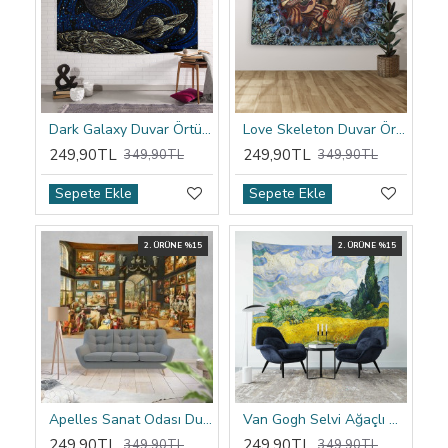
Dark Galaxy Duvar Örtüsü
Love Skeleton Duvar Örtüsü
249,90TL
249,90TL
349,90TL
349,90TL
Sepete Ekle
Sepete Ekle
2. ÜRÜNE %15
2. ÜRÜNE %15
Apelles Sanat Odası Duvar Örtüsü
Van Gogh Selvi Ağaçlı Buğday Tarlası Duvar Örtüsü
249,90TL
249,90TL
349,90TL
349,90TL