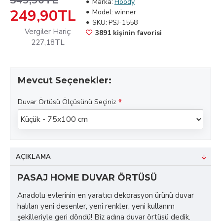
349,90TL
Marka:
Hoody
249,90TL
Model:
winner
SKU:
PSJ-1558
Vergiler Hariç:
3891 kişinin favorisi
227,18TL
Mevcut Seçenekler:
Duvar Örtüsü Ölçüsünü Seçiniz
AÇIKLAMA
PASAJ HOME DUVAR ÖRTÜSÜ
Anadolu evlerinin en yaratıcı dekorasyon ürünü duvar
halıları yeni desenler, yeni renkler, yeni kullanım
şekilleriyle geri döndü! Biz adına duvar örtüsü dedik.