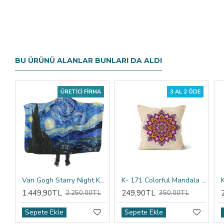
BU ÜRÜNÜ ALANLAR BUNLARI DA ALDI
ÜRETICI FIRMA
3 AL 2 ÖDE
Van Gogh Starry Night Kapşonlu Battaniye
K- 171 Colorful Mandala Tribal Çift Tarafı Baskılı Kırlent Kılıfı
1.449,90TL
249,90TL
2.250,00TL
350,00TL
Sepete Ekle
Sepete Ekle