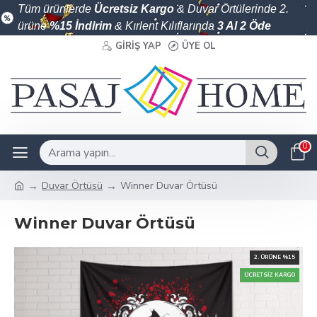
Tüm ürünlerde
Ücretsiz Kargo
& Duvar Örtülerinde 2.
ürüne
%15 İndirim
& Kırlent Kılıflarında
3 Al 2 Öde
GIRIŞ YAP
ÜYE OL
0
Duvar Örtüsü
Winner Duvar Örtüsü
Winner Duvar Örtüsü
2. ÜRÜNE %15
ÜCRETSIZ KARGO