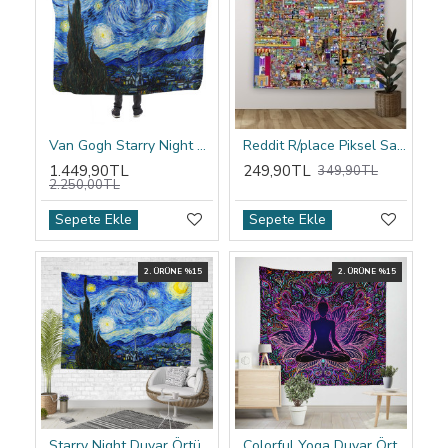
Van Gogh Starry Night Kapşonlu Battaniye
Reddit R/place Piksel Sanatı Duvar Örtüsü
1.449,90TL
249,90TL
349,90TL
2.250,00TL
Sepete Ekle
Sepete Ekle
2. ÜRÜNE %15
2. ÜRÜNE %15
Starry Night Duvar Örtüsü
Colorful Yoga Duvar Örtüsü