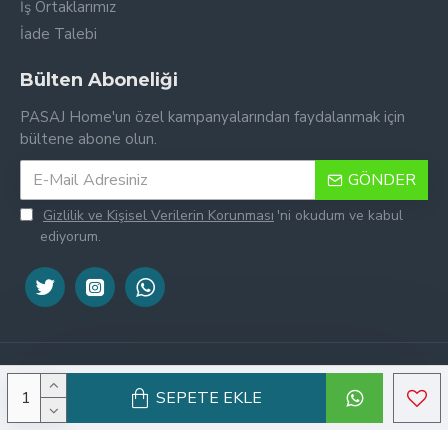
İş Ortaklarımız
İade Talebi
Bülten Aboneliği
PASAJ Home'un özel kampanyalarından faydalanmak için
bültene abone olun.
GÖNDER
Gizlilik ve Kişisel Verilerin Korunması
'ni okudum ve kabul
ediyorum.
Tek Tıkla Ödeme Kolaylığı
7/24 Canlı Destek
© Copyright 2016-2026, PASAJ Home | Ürün görselleri ticari lisansa
SEPETE EKLE
sahiptir, kopyalanamaz.
%100 Sorunsuz Alışveriş
Daha Fazla Bilgi