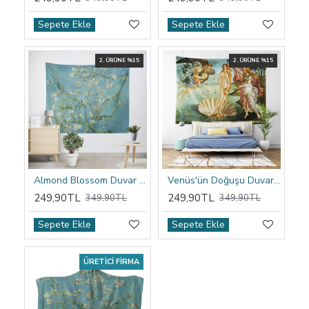
Sepete Ekle
Sepete Ekle
2. ÜRÜNE %15
2. ÜRÜNE %15
Almond Blossom Duvar Örtüsü
Venüs'ün Doğuşu Duvar Örtüsü
249,90TL
249,90TL
349,90TL
349,90TL
Sepete Ekle
Sepete Ekle
ÜRETICI FIRMA