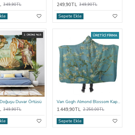
L
249,90TL
349,90TL
349,90TL
kle
Sepete Ekle
2. ÜRÜNE %15
ÜRETICI FIRMA
 Doğuşu Duvar Örtüsü
Van Gogh Almond Blossom Kapşonlu Battaniye
L
1.449,90TL
349,90TL
2.250,00TL
kle
Sepete Ekle