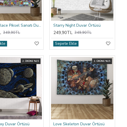
Reddit R/place Piksel Sanatı Duvar Örtüsü
Starry Night Duvar Örtüsü
L
249,90TL
349,90TL
349,90TL
kle
Sepete Ekle
2. ÜRÜNE %15
2. ÜRÜNE %15
xy Duvar Örtüsü
Love Skeleton Duvar Örtüsü