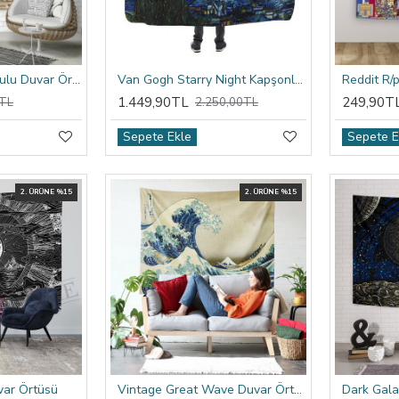
Raffaello Atina Okulu Duvar Örtüsü
Van Gogh Starry Night Kapşonlu Battaniye
1.449,90TL
249,90T
TL
2.250,00TL
Sepete Ekle
Sepete E
2. ÜRÜNE %15
2. ÜRÜNE %15
var Örtüsü
Vintage Great Wave Duvar Örtüsü
Dark Gala