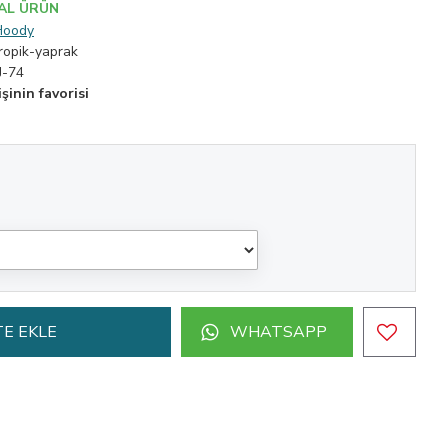
AL ÜRÜN
Hoody
ropik-yaprak
J-74
şinin favorisi
E EKLE
WHATSAPP