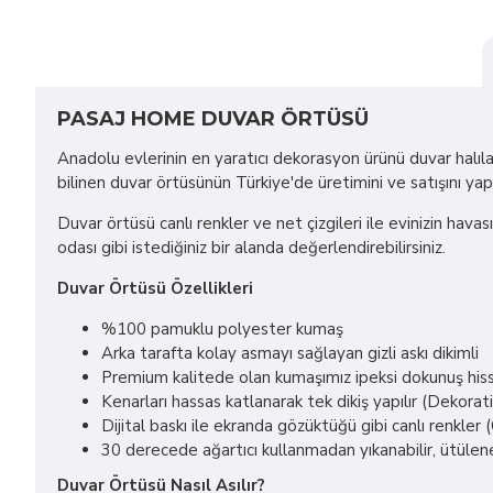
PASAJ HOME DUVAR ÖRTÜSÜ
Anadolu evlerinin en yaratıcı dekorasyon ürünü duvar halılar
bilinen duvar örtüsünün Türkiye'de üretimini ve satışını ya
Duvar örtüsü canlı renkler ve net çizgileri ile evinizin havas
odası gibi istediğiniz bir alanda değerlendirebilirsiniz.
Duvar Örtüsü Özellikleri
%100 pamuklu polyester kumaş
Arka tarafta kolay asmayı sağlayan gizli askı dikimli
Premium kalitede olan kumaşımız ipeksi dokunuş hissi
Kenarları hassas katlanarak tek dikiş yapılır (Dekorat
Dijital baskı ile ekranda gözüktüğü gibi canlı renkl
30 derecede ağartıcı kullanmadan yıkanabilir, ütülene
Duvar Örtüsü Nasıl Asılır?