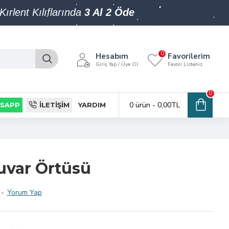
Kırlent Kılıflarında
3 Al 2 Öde
0
Hesabım
Favorilerim
Giriş Yap / Üye Ol
Favori Listeniz
0
0 ürün - 0,00TL
SAPP
İLETIŞIM
YARDIM
uvar Örtüsü
-
Yorum Yap