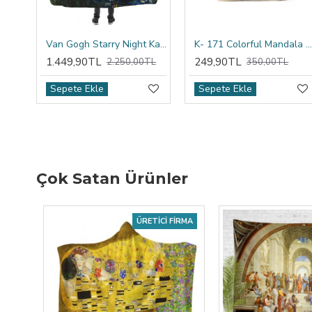
Van Gogh Starry Night Kapşonlu Battaniye
K- 171 Colorful Mandala Tribal Çift Tarafı Baskılı Kırlent Kıl
1.449,90TL
249,90TL
2.250,00TL
350,00TL
Sepete Ekle
Sepete Ekle
Çok Satan Ürünler
ÜRETICI FIRMA