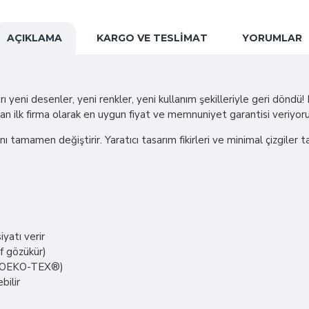
AÇIKLAMA
KARGO VE TESLIMAT
YORUMLAR
ı yeni desenler, yeni renkler, yeni kullanım şekilleriyle geri döndü
pan ilk firma olarak en uygun fiyat ve memnuniyet garantisi veriyoru
ını tamamen değiştirir. Yaratıcı tasarım fikirleri ve minimal çizgiler
yatı verir
if gözükür)
er (OEKO-TEX®)
bilir