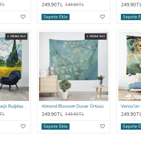
249,90TL
249,90T
TL
349,90TL
Sepete Ekle
Sepete E
2. ÜRÜNE %15
2. ÜRÜNE %15
Van Gogh Selvi Ağaçlı Buğday Tarlası Duvar Örtüsü
Almond Blossom Duvar Örtüsü
Venüs'ün
249,90TL
249,90T
TL
349,90TL
Sepete Ekle
Sepete E