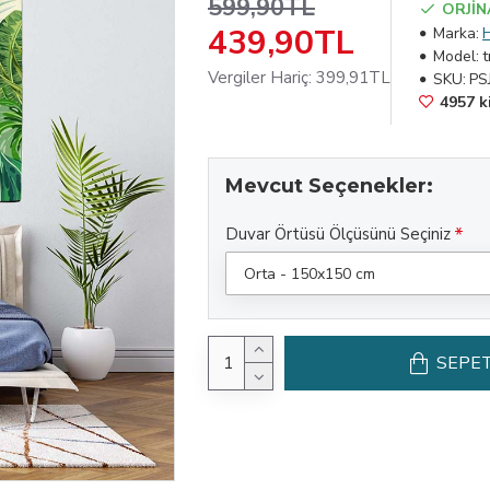
599,90TL
ORJİN
439,90TL
Marka:
Model:
t
Vergiler Hariç: 399,91TL
SKU:
PS
4957 ki
Mevcut Seçenekler:
Duvar Örtüsü Ölçüsünü Seçiniz
SEPET