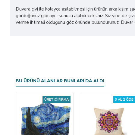
Duvara çivi ile kolayca asılabilmesi için ürünün arka kısım 
gördüğünüz gibi aynı sonucu alabileceksiniz. Siz yine de çivi 
verme ihtimali olduğunu göz önünde bulundurunuz. Duvar ört
BU ÜRÜNÜ ALANLAR BUNLARI DA ALDI
ÜRETICI FIRMA
3 AL 2 ÖDE