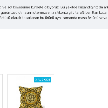
sağ ve sol köşelerine kurdele dikiyoruz. Bu şekilde kullandığınız da
görüntüsü olmasını istemezseniz silikonlu çift taraflı bantları kullana
üsü olarak tasarlanan bu ürünü aynı zamanda masa örtüsü veya plaj ş
3 AL 2 ÖDE