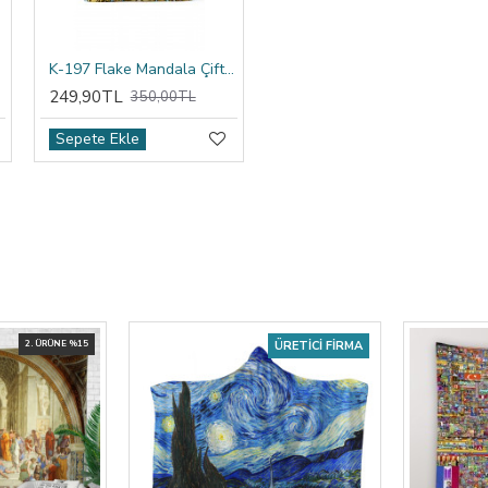
ıfı
K-197 Flake Mandala Çift Tarafı Baskılı Kırlent Kılıfı
249,90TL
350,00TL
Sepete Ekle
2. ÜRÜNE %15
ÜRETICI FIRMA