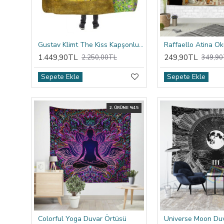
Gustav Klimt The Kiss Kapşonlu Battaniye
1.449,90TL
249,90TL
2.250,00TL
349,90
Sepete Ekle
Sepete Ekle
2. ÜRÜNE %15
Colorful Yoga Duvar Örtüsü
Universe Moon Du