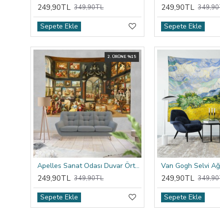
249,90TL
249,90TL
349,90TL
349,90
Sepete Ekle
Sepete Ekle
2. ÜRÜNE %15
Apelles Sanat Odası Duvar Örtüsü
249,90TL
249,90TL
349,90TL
349,90
Sepete Ekle
Sepete Ekle