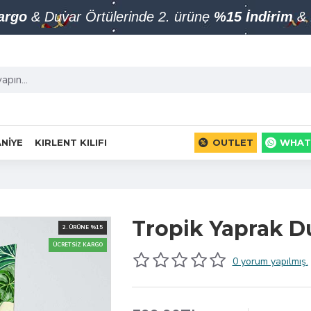
Kargo
& Duvar Örtülerinde 2. ürüne
%15 İndirim
& 
NIYE
KIRLENT KILIFI
OUTLET
WHAT
Tropik Yaprak D
2. ÜRÜNE %15
ÜCRETSIZ KARGO
0 yorum yapılmış.