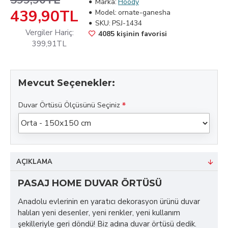
599,90TL
Marka:
Hoody
439,90TL
Model:
ornate-ganesha
SKU:
PSJ-1434
Vergiler Hariç:
4085 kişinin favorisi
399,91TL
Mevcut Seçenekler:
Duvar Örtüsü Ölçüsünü Seçiniz
AÇIKLAMA
PASAJ HOME DUVAR ÖRTÜSÜ
Anadolu evlerinin en yaratıcı dekorasyon ürünü duvar
halıları yeni desenler, yeni renkler, yeni kullanım
şekilleriyle geri döndü! Biz adına duvar örtüsü dedik.