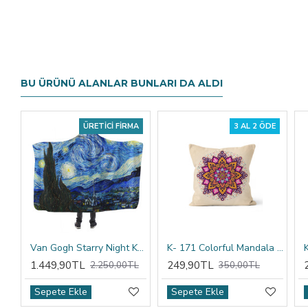
BU ÜRÜNÜ ALANLAR BUNLARI DA ALDI
ÜRETICI FIRMA
3 AL 2 ÖDE
Van Gogh Starry Night Kapşonlu Battaniye
K- 171 Colorful Mandala Tribal Çift Tarafı Baskılı Kırlent Kılıfı
1.449,90TL
249,90TL
2.250,00TL
350,00TL
Sepete Ekle
Sepete Ekle