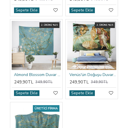
Sepete Ekle
Sepete Ekle
2. ÜRÜNE %15
2. ÜRÜNE %15
Almond Blossom Duvar Örtüsü
Venüs'ün Doğuşu Duvar Örtüsü
249,90TL
249,90TL
349,90TL
349,90TL
Sepete Ekle
Sepete Ekle
ÜRETICI FIRMA