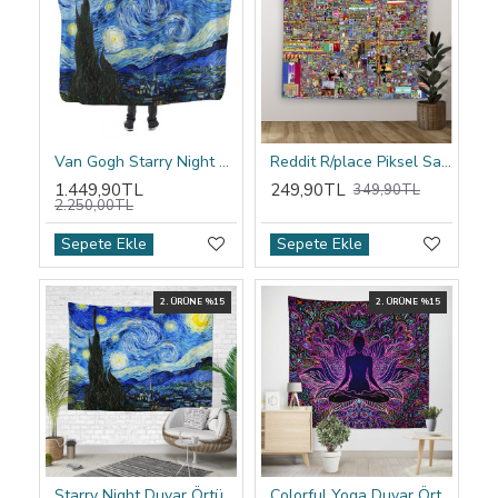
Van Gogh Starry Night Kapşonlu Battaniye
Reddit R/place Piksel Sanatı Duvar Örtüsü
1.449,90TL
249,90TL
349,90TL
2.250,00TL
Sepete Ekle
Sepete Ekle
2. ÜRÜNE %15
2. ÜRÜNE %15
Starry Night Duvar Örtüsü
Colorful Yoga Duvar Örtüsü