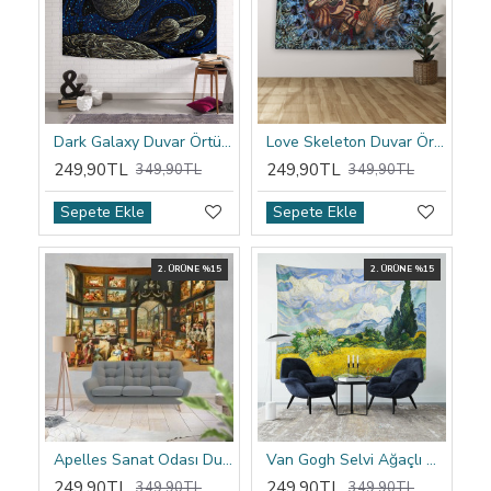
Dark Galaxy Duvar Örtüsü
Love Skeleton Duvar Örtüsü
249,90TL
249,90TL
349,90TL
349,90TL
Sepete Ekle
Sepete Ekle
2. ÜRÜNE %15
2. ÜRÜNE %15
Apelles Sanat Odası Duvar Örtüsü
Van Gogh Selvi Ağaçlı Buğday Tarlası Duvar Örtüsü
249,90TL
249,90TL
349,90TL
349,90TL