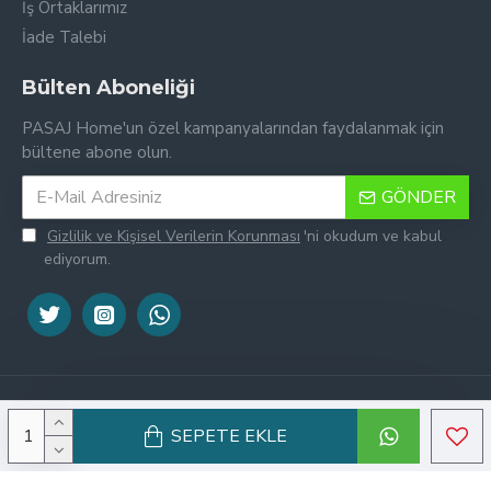
İş Ortaklarımız
İade Talebi
Bülten Aboneliği
PASAJ Home'un özel kampanyalarından faydalanmak için
bültene abone olun.
GÖNDER
Gizlilik ve Kişisel Verilerin Korunması
'ni okudum ve kabul
ediyorum.
Tek Tıkla Ödeme Kolaylığı
7/24 Canlı Destek
© Copyright 2016-2026, PASAJ Home | Ürün görselleri ticari lisansa
SEPETE EKLE
sahiptir, kopyalanamaz.
%100 Sorunsuz Alışveriş
Daha Fazla Bilgi