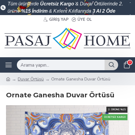
Tüm ürünlerde
Ücretsiz Kargo
& Duvar Örtülerinde 2.
ürüne
%15 İndirim
& Kırlent Kılıflarında
3 Al 2 Öde
GIRIŞ YAP
ÜYE OL
0
Duvar Örtüsü
Ornate Ganesha Duvar Örtüsü
Ornate Ganesha Duvar Örtüsü
2. ÜRÜNE %15
ÜCRETSIZ KARGO