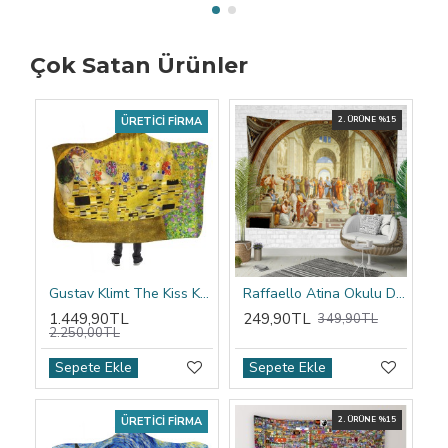
Çok Satan Ürünler
ÜRETICI FIRMA
2. ÜRÜNE %15
Gustav Klimt The Kiss Kapşonlu Battaniye
Raffaello Atina Okulu Duvar Örtüsü
1.449,90TL
249,90TL
349,90TL
2.250,00TL
Sepete Ekle
Sepete Ekle
ÜRETICI FIRMA
2. ÜRÜNE %15