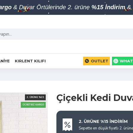
Kargo
& Duvar Örtülerinde 2. ürüne
%15 İndirim
& 
NIYE
KIRLENT KILIFI
OUTLET
WHAT
Çiçekli Kedi Duv
2. ÜRÜNE %15
ÜCRETSIZ KARGO
2. ÜRÜNE %15 İNDİRİM
Sepette en düşük fiyatlı 2. ürün