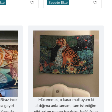
kle
Sepete Ekle
 Biraz ince
Mükemmel, o karar mutluyum ki
ca gayet
aldığıma anlatamam, tam istediğim
. Yanında
gibi zaten resme bayıldım, hafifliği ve