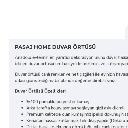
PASAJ HOME DUVAR ÖRTÜSÜ
Anadolu evlerinin en yaratıcı dekorasyon ürünü duvar halılar
bilinen duvar örtüsünün Türkiye'de üretimini ve satışını ya
Duvar örtüsü canlı renkler ve net çizgileri ile evinizin havas
odası gibi istediğiniz bir alanda değerlendirebilirsiniz.
Duvar Örtüsü Özellikleri
%100 pamuklu polyester kumaş
Arka tarafta kolay asmayı sağlayan gizli askı dikimli
Premium kalitede olan kumaşımız ipeksi dokunuş hissi
Kenarları hassas katlanarak tek dikiş yapılır (Dekorat
Dijital baskı ile ekranda gözüktüğü gibi canlı renkl