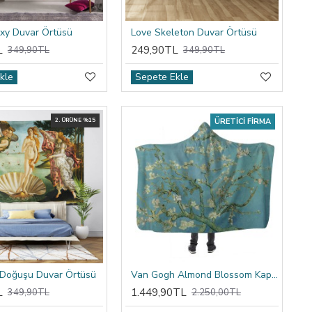
xy Duvar Örtüsü
Love Skeleton Duvar Örtüsü
L
249,90TL
349,90TL
349,90TL
kle
Sepete Ekle
2. ÜRÜNE %15
ÜRETICI FIRMA
 Doğuşu Duvar Örtüsü
Van Gogh Almond Blossom Kapşonlu Battaniye
L
1.449,90TL
349,90TL
2.250,00TL