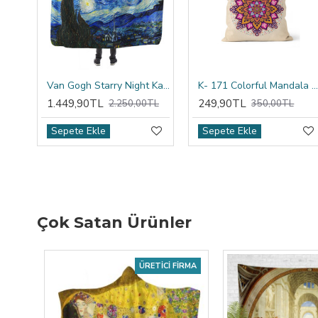
Van Gogh Starry Night Kapşonlu Battaniye
K- 171 Colorful Mandala Tribal Çift Tarafı Baskılı Kırlent Kıl
1.449,90TL
249,90TL
2.250,00TL
350,00TL
Sepete Ekle
Sepete Ekle
Çok Satan Ürünler
ÜRETICI FIRMA