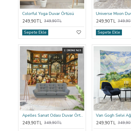
Colorful Yoga Duvar Örtüsü
Universe Moon Du
249,90TL
249,90TL
349,90TL
349,90
Sepete Ekle
Sepete Ekle
2. ÜRÜNE %15
Apelles Sanat Odası Duvar Örtüsü
249,90TL
249,90TL
349,90TL
349,90