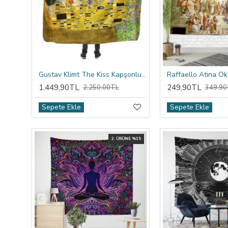
Gustav Klimt The Kiss Kapşonlu Battaniye
1.449,90TL
249,90TL
2.250,00TL
349,90
Sepete Ekle
Sepete Ekle
2. ÜRÜNE %15