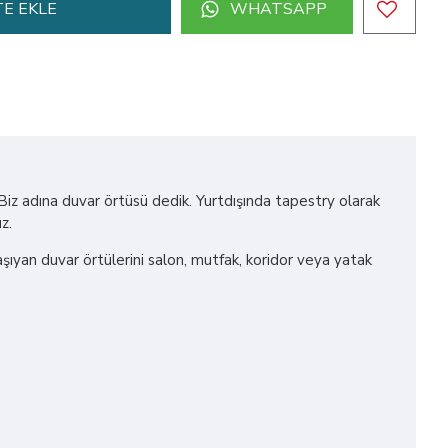
E EKLE
WHATSAPP
! Biz adına duvar örtüsü dedik. Yurtdışında tapestry olarak
z.
 taşıyan duvar örtülerini salon, mutfak, koridor veya yatak