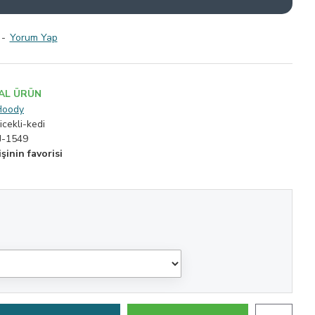
-
Yorum Yap
AL ÜRÜN
Hoody
icekli-kedi
J-1549
şinin favorisi