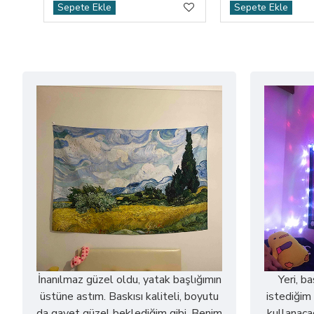
Sepete Ekle
Sepete Ekle
İnanılmaz güzel oldu, yatak başlığımın
Yeri, b
üstüne astım. Baskısı kaliteli, boyutu
istediğim 
da gayet güzel beklediğim gibi. Benim
kullanaca