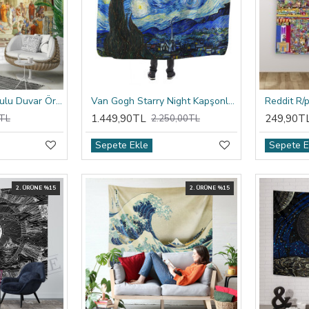
Raffaello Atina Okulu Duvar Örtüsü
Van Gogh Starry Night Kapşonlu Battaniye
1.449,90TL
249,90T
TL
2.250,00TL
Sepete Ekle
Sepete E
2. ÜRÜNE %15
2. ÜRÜNE %15