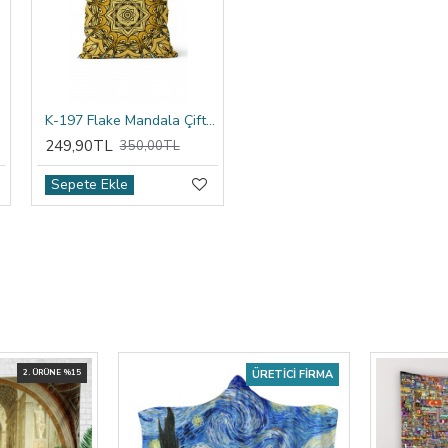
ıfı
K-197 Flake Mandala Çift Tarafı Baskılı Kırlent Kılıfı
249,90TL
350,00TL
Sepete Ekle
2. ÜRÜNE %15
ÜRETICI FIRMA