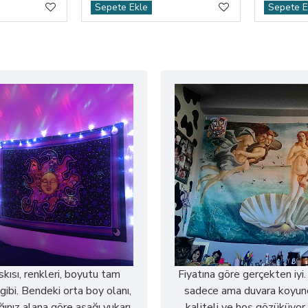
Sepete Ekle
Sepete E
askısı, renkleri, boyutu tam
Fiyatına göre gerçekten iyi.
gibi. Bendeki orta boy olanı,
sadece ama duvara koyun
ğınız alana göre aşağı yukarı
kaliteli ve hoş gözüküyor