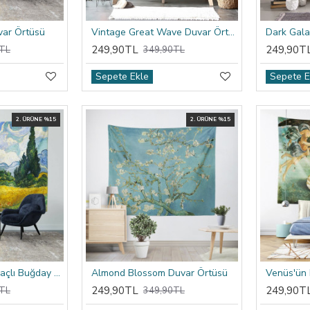
var Örtüsü
Vintage Great Wave Duvar Örtüsü
Dark Gala
249,90TL
249,90T
TL
349,90TL
Sepete Ekle
Sepete E
2. ÜRÜNE %15
2. ÜRÜNE %15
Van Gogh Selvi Ağaçlı Buğday Tarlası Duvar Örtüsü
Almond Blossom Duvar Örtüsü
Venüs'ün
249,90TL
249,90T
TL
349,90TL