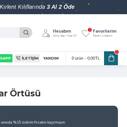
Kırlent Kılıflarında
3 Al 2 Öde
0
Hesabım
Favorilerim
Giriş Yap / Üye Ol
Favori Listeniz
0
0 ürün - 0,00TL
SAPP
İLETIŞIM
YARDIM
ar Örtüsü
e anında %15 indirim fırsatını kaçırmayın.