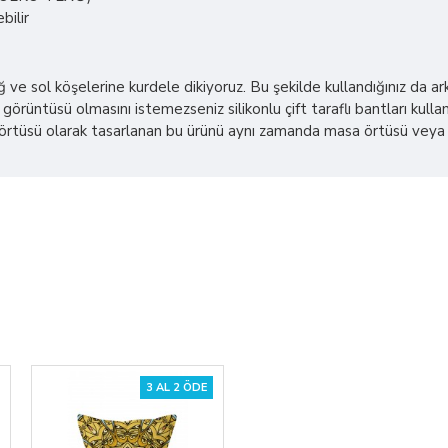
bilir
sağ ve sol köşelerine kurdele dikiyoruz. Bu şekilde kullandığınız da
görüntüsü olmasını istemezseniz silikonlu çift taraflı bantları kullana
üsü olarak tasarlanan bu ürünü aynı zamanda masa örtüsü veya plaj ş
3 AL 2 ÖDE