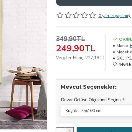
0 yorum yapılmış.
349,90TL
ORJİN
249,90TL
Marka:
Model:
c
Vergiler Hariç: 227,18TL
SKU:
PS
4464 ki
Mevcut Seçenekler:
Duvar Örtüsü Ölçüsünü Seçiniz