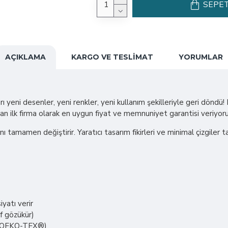
SEPET
AÇIKLAMA
KARGO VE TESLIMAT
YORUMLAR
ı yeni desenler, yeni renkler, yeni kullanım şekilleriyle geri döndü
pan ilk firma olarak en uygun fiyat ve memnuniyet garantisi veriyoru
ını tamamen değiştirir. Yaratıcı tasarım fikirleri ve minimal çizgiler
yatı verir
if gözükür)
er (OEKO-TEX®)