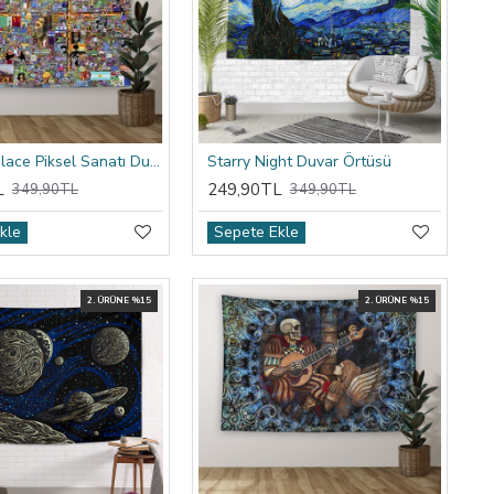
Reddit R/place Piksel Sanatı Duvar Örtüsü
Starry Night Duvar Örtüsü
L
249,90TL
349,90TL
349,90TL
kle
Sepete Ekle
2. ÜRÜNE %15
2. ÜRÜNE %15