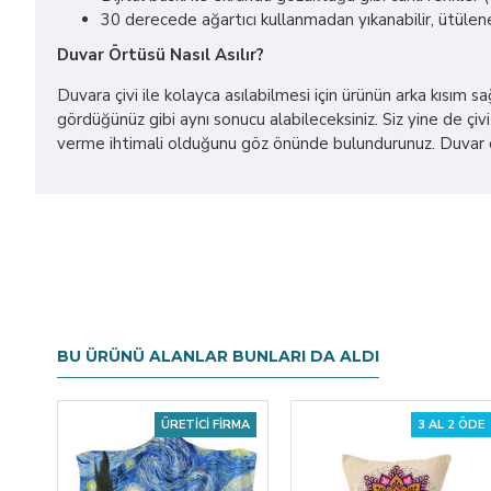
30 derecede ağartıcı kullanmadan yıkanabilir, ütülene
Duvar Örtüsü Nasıl Asılır?
Duvara çivi ile kolayca asılabilmesi için ürünün arka kısım 
gördüğünüz gibi aynı sonucu alabileceksiniz. Siz yine de çivi 
verme ihtimali olduğunu göz önünde bulundurunuz. Duvar ört
BU ÜRÜNÜ ALANLAR BUNLARI DA ALDI
ÜRETICI FIRMA
3 AL 2 ÖDE