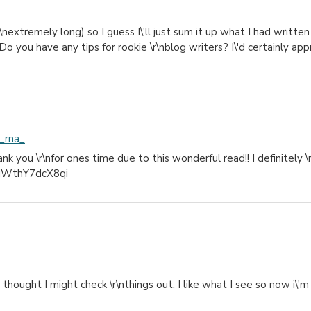
extremely long) so I guess I\'ll just sum it up what I had written 
 Do you have any tips for rookie \r\nblog writers? I\'d certainly ap
e_rna_
you \r\nfor ones time due to this wonderful read!! I definitely \r\n
4bjWthY7dcX8qi
hought I might check \r\nthings out. I like what I see so now i\'