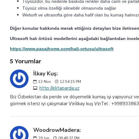
Tüysüzdür, bu nedenle baskıda renkler daha canlı ve parlak
Tüysüz olma özelliği silinebilir olmasınıda sağlar
Welsoft ve ultrasofta göre daha hafif olan bu kumaş halınıza
Diğer konular hakkında merak ettiğiniz detayları bize iletirsen
Ultrasoft halı örtüsü modellerini aşağıdaki bağlantıdan incele
https://www.pasajhome.com/hali-ortusu/ultrasoft
5 Yorumlar
İlkay Kuş:
13
Nov
12:54:15 PM
http://elitaparda.uz
Biz Özbekistan da perde ve döşemelik kumaş işi yapıyoruz ve ha
görmek isteriz iyi çalışmalar \r\nİlkay kuş \r\nTel : +9989338
WoodrowMadera:
29
Jun
08:48:37 PM