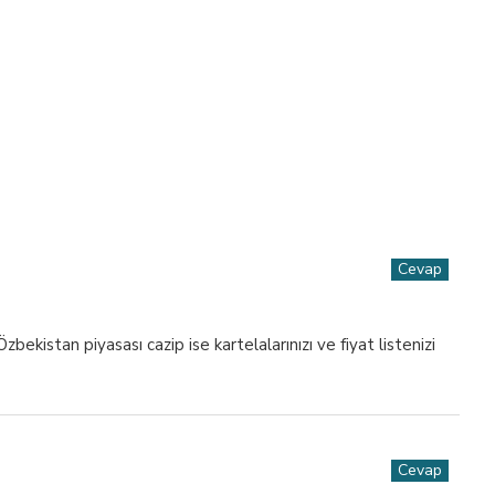
Cevap
kistan piyasası cazip ise kartelalarınızı ve fiyat listenizi
Cevap