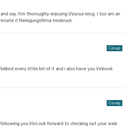
and say, I\'m thoroughly enjoying \r\nyour blog. I too am an
preciate it.Reinigungsfirma Innsbruck
Cevap
liked every little bit of it and i also have you \r\nbook
Cevap
m following you.\r\nLook forward to checking out your web