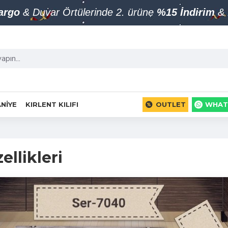
Kargo
& Duvar Örtülerinde 2. ürüne
%15 İndirim
& 
NIYE
KIRLENT KILIFI
OUTLET
WHAT
ellikleri