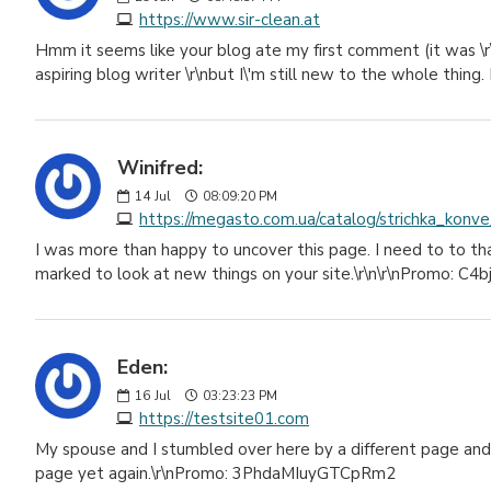
https://www.sir-clean.at
Hmm it seems like your blog ate my first comment (it was \r\n
aspiring blog writer \r\nbut I\'m still new to the whole thing.
Winifred:
14
Jul
08:09:20 PM
https://megasto.com.ua/catalog/strichka_konv
I was more than happy to uncover this page. I need to to thank 
marked to look at new things on your site.\r\n\r\nPromo: C
Eden:
16
Jul
03:23:23 PM
https://testsite01.com
My spouse and I stumbled over here by a different page and t
page yet again.\r\nPromo: 3PhdaMIuyGTCpRm2