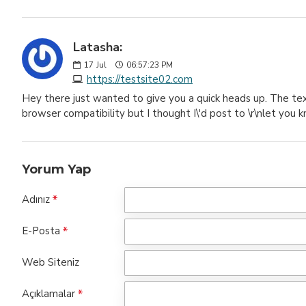
Latasha:
17
Jul
06:57:23 PM
https://testsite02.com
Hey there just wanted to give you a quick heads up. The text 
browser compatibility but I thought I\'d post to \r\nlet y
Yorum Yap
Adınız
E-Posta
Web Siteniz
Açıklamalar