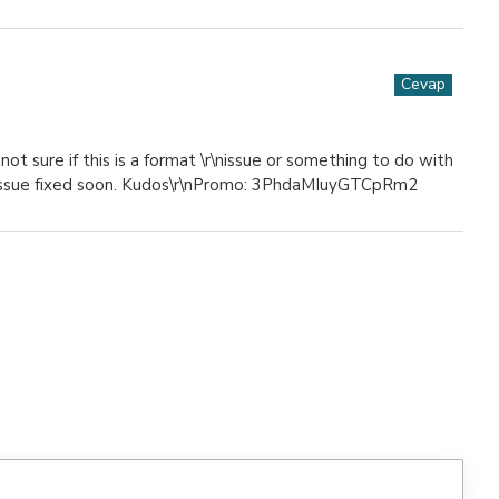
Cevap
ot sure if this is a format \r\nissue or something to do with
he issue fixed soon. Kudos\r\nPromo: 3PhdaMIuyGTCpRm2