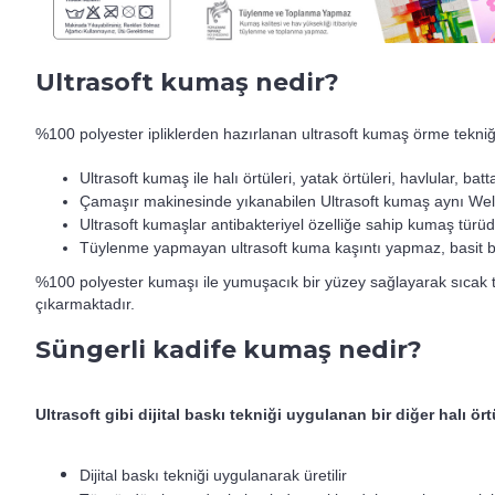
Ultrasoft kumaş nedir?
%100 polyester ipliklerden hazırlanan ultrasoft kumaş örme tekniği 
Ultrasoft kumaş ile halı örtüleri, yatak örtüleri, havlular, bat
Çamaşır makinesinde yıkanabilen Ultrasoft kumaş aynı Wels
Ultrasoft kumaşlar antibakteriyel özelliğe sahip kumaş türüd
Tüylenme yapmayan ultrasoft kuma kaşıntı yapmaz, basit bi
%100 polyester kumaşı ile yumuşacık bir yüzey sağlayarak sıcak tut
çıkarmaktadır.
Süngerli kadife kumaş nedir?
Ultrasoft gibi dijital baskı tekniği uygulanan bir diğer halı ör
Dijital baskı tekniği uygulanarak üretilir