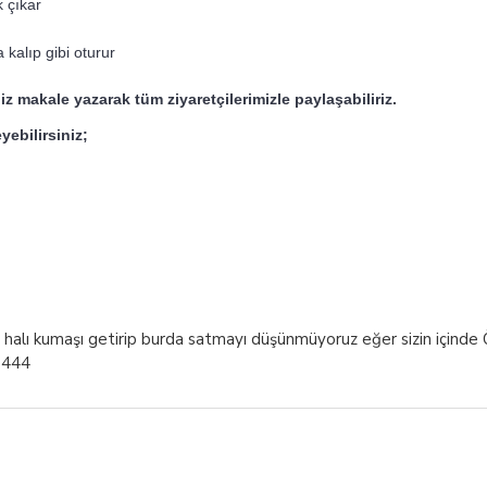
 çıkar
 kalıp gibi oturur
iz makale yazarak tüm ziyaretçilerimizle paylaşabiliriz.
yebilirsiniz;
lı kumaşı getirip burda satmayı düşünmüyoruz eğer sizin içinde Özbe
63444