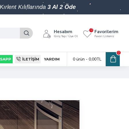
Kırlent Kılıflarında
3 Al 2 Öde
0
Hesabım
Favorilerim
Giriş Yap / Üye Ol
Favori Listeniz
0
0 ürün - 0,00TL
SAPP
İLETIŞIM
YARDIM