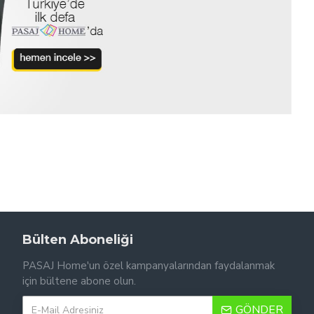
Bülten Aboneliği
PASAJ Home'un özel kampanyalarından faydalanmak
için bültene abone olun.
GÖNDER