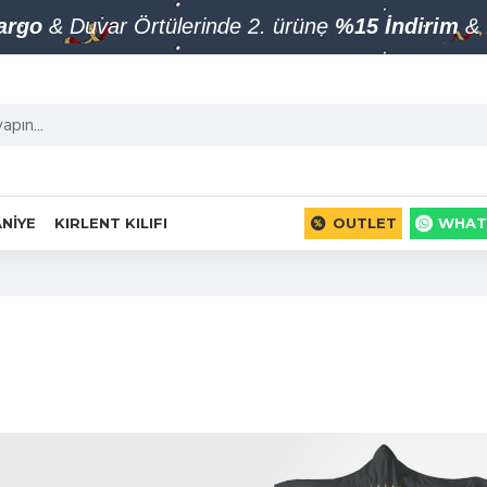
Kargo
& Duvar Örtülerinde 2. ürüne
%15 İndirim
& 
NIYE
KIRLENT KILIFI
OUTLET
WHAT