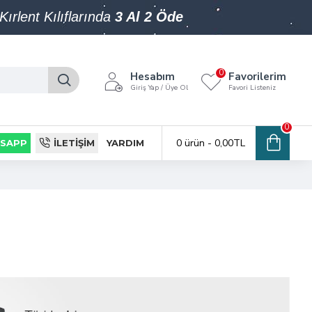
Kırlent Kılıflarında
3 Al 2 Öde
0
Hesabım
Favorilerim
Giriş Yap / Üye Ol
Favori Listeniz
0
0 ürün - 0,00TL
SAPP
İLETIŞIM
YARDIM