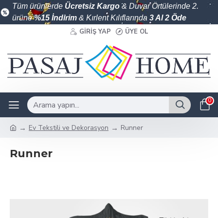
Tüm ürünlerde
Ücretsiz Kargo
& Duvar Örtülerinde 2.
ürüne
%15 İndirim
& Kırlent Kılıflarında
3 Al 2 Öde
GIRIŞ YAP
ÜYE OL
0
Ev Tekstili ve Dekorasyon
Runner
Runner