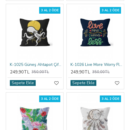
3 AL 2 ÖDE
3 AL 2 ÖDE
K-1025 Güneş Ahtapot Çift Tarafı Baskılı Kırlent Kılıfı
K-1026 Live More Worry Flamingo Çift Tarafı Baskılı Kırlent Kılıfı
249,90TL
249,90TL
350,00TL
350,00TL
Sepete Ekle
Sepete Ekle
3 AL 2 ÖDE
3 AL 2 ÖDE