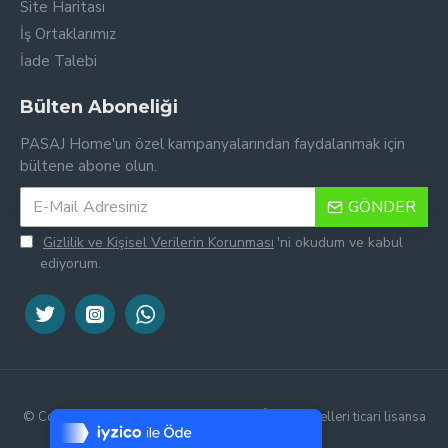
Site Haritası
İş Ortaklarımız
İade Talebi
Bülten Aboneliği
PASAJ Home'un özel kampanyalarından faydalanmak için
bültene abone olun.
GÖNDER
Gizlilik ve Kişisel Verilerin Korunması
'ni okudum ve kabul
ediyorum.
Tek Tıkla Ödeme Kolaylığı
7/24 Canlı Destek
© Copyright 2016-2026, PASAJ Home | Ürün görselleri ticari lisansa
sahiptir, kopyalanamaz.
%100 Sorunsuz Alışveriş