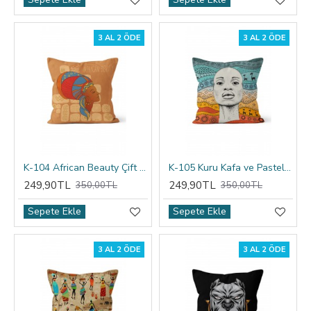
3 AL 2 ÖDE
3 AL 2 ÖDE
K-104 African Beauty Çift Tarafı Baskılı Kırlent Kılıfı
K-105 Kuru Kafa ve Pastel Çiçekler Çift Tarafı Baskılı Kırlent Kılıfı
249,90TL
249,90TL
350,00TL
350,00TL
Sepete Ekle
Sepete Ekle
3 AL 2 ÖDE
3 AL 2 ÖDE