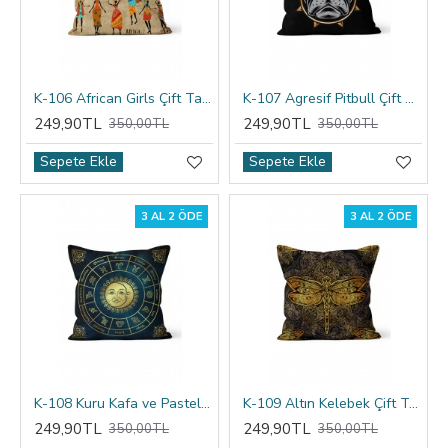
K-106 African Girls Çift Tarafı Baskılı Kırlent Kılıfı
K-107 Agresif Pitbull Çift Tarafı Baskılı Kırlent Kılıfı
249,90TL
249,90TL
350,00TL
350,00TL
Sepete Ekle
Sepete Ekle
3 AL 2 ÖDE
3 AL 2 ÖDE
K-108 Kuru Kafa ve Pastel Çiçekler Çift Tarafı Baskılı Kırlent Kılıfı
K-109 Altın Kelebek Çift Tarafı Baskılı Kırlent Kılıfı
249,90TL
249,90TL
350,00TL
350,00TL