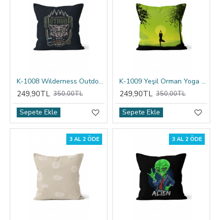
K-1008 Wilderness Outdoor Çift Tarafı Baskılı Kırlent Kılıfı
K-1009 Yeşil Orman Yoga Çift Tarafı Baskılı Kırlent Kılıfı
249,90TL
249,90TL
350,00TL
350,00TL
Sepete Ekle
Sepete Ekle
3 AL 2 ÖDE
3 AL 2 ÖDE