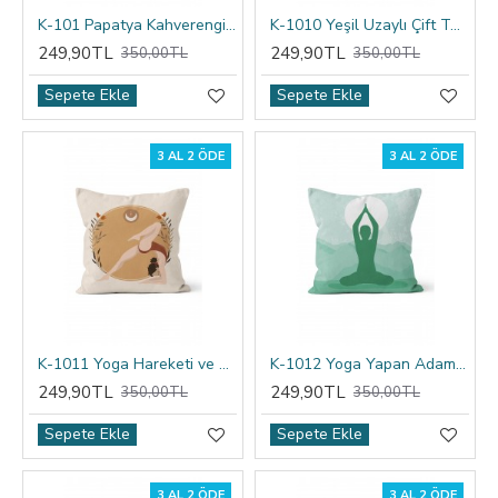
K-101 Papatya Kahverengi 2 Çift Tarafı Baskılı Kırlent Kılıfı
K-1010 Yeşil Uzaylı Çift Tarafı Baskılı Kırlent Kılıfı
249,90TL
249,90TL
350,00TL
350,00TL
Sepete Ekle
Sepete Ekle
3 AL 2 ÖDE
3 AL 2 ÖDE
K-1011 Yoga Hareketi ve Ay Çift Tarafı Baskılı Kırlent Kılıfı
K-1012 Yoga Yapan Adam 1 Çift Tarafı Baskılı Kırlent Kılıfı
249,90TL
249,90TL
350,00TL
350,00TL
Sepete Ekle
Sepete Ekle
3 AL 2 ÖDE
3 AL 2 ÖDE