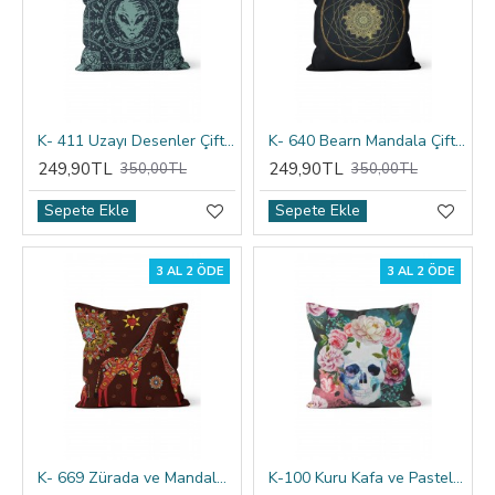
K- 411 Uzayı Desenler Çift Tarafı Baskılı Kırlent Kılıfı
K- 640 Bearn Mandala Çift Tarafı Baskılı Kırlent Kılıfı
249,90TL
249,90TL
350,00TL
350,00TL
Sepete Ekle
Sepete Ekle
3 AL 2 ÖDE
3 AL 2 ÖDE
K- 669 Zürada ve Mandala Çift Tarafı Baskılı Kırlent Kılıfı
K-100 Kuru Kafa ve Pastel Çiçekler Çift Tarafı Baskılı Kırlent Kılıfı