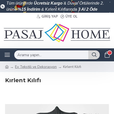
Tüm ürünlerde
Ücretsiz Kargo
& Duvar Örtülerinde 2.
ürüne
%15 İndirim
& Kırlent Kılıflarında
3 Al 2 Öde
GIRIŞ YAP
ÜYE OL
0
Ev Tekstili ve Dekorasyon
Kırlent Kılıfı
Kırlent Kılıfı