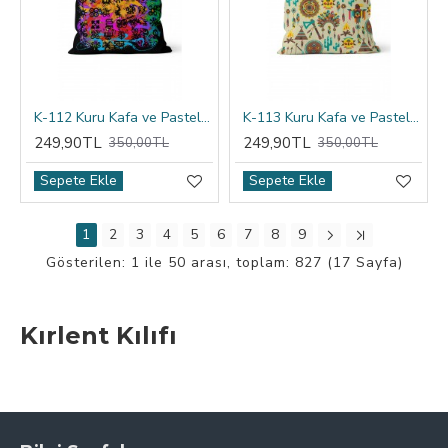
K-112 Kuru Kafa ve Pastel Çiçekler Çift Tarafı Baskılı Kırlent Kılıfı
K-113 Kuru Kafa ve Pastel Çiçekler Çift Tarafı Baskılı Kırlent Kılıfı
249,90TL
249,90TL
350,00TL
350,00TL
Sepete Ekle
Sepete Ekle
1
2
3
4
5
6
7
8
9
Gösterilen: 1 ile 50 arası, toplam: 827 (17 Sayfa)
Kırlent Kılıfı