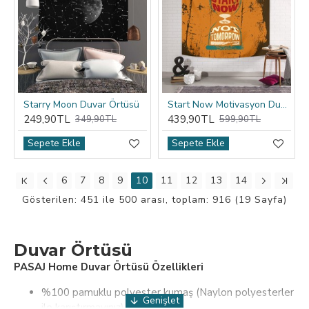
Starry Moon Duvar Örtüsü
Start Now Motivasyon Duvar Örtüsü
249,90TL
439,90TL
349,90TL
599,90TL
Sepete Ekle
Sepete Ekle
6
7
8
9
10
11
12
13
14
Gösterilen: 451 ile 500 arası, toplam: 916 (19 Sayfa)
Duvar Örtüsü
PASAJ Home Duvar Örtüsü Özellikleri
%100 pamuklu polyester kumaş (Naylon polyesterler
ile karıştırmayınız)