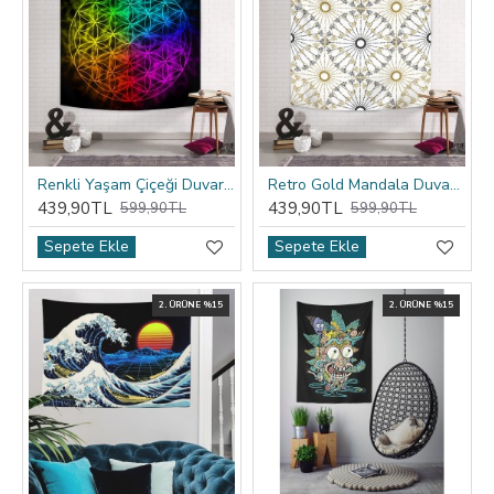
Renkli Yaşam Çiçeği Duvar Örtüsü
Retro Gold Mandala Duvar Örtüsü
439,90TL
439,90TL
599,90TL
599,90TL
Sepete Ekle
Sepete Ekle
2. ÜRÜNE %15
2. ÜRÜNE %15