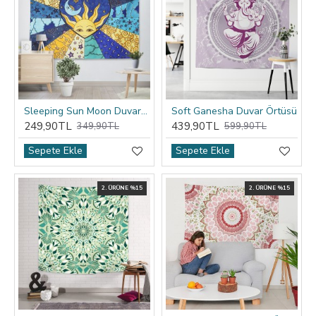
Sleeping Sun Moon Duvar Örtüsü
Soft Ganesha Duvar Örtüsü
249,90TL
439,90TL
349,90TL
599,90TL
Sepete Ekle
Sepete Ekle
2. ÜRÜNE %15
2. ÜRÜNE %15