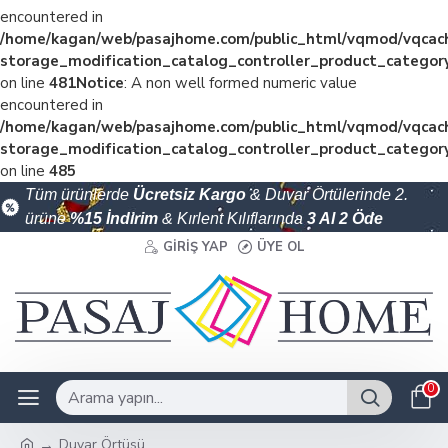
encountered in
/home/kagan/web/pasajhome.com/public_html/vqmod/vqcac
storage_modification_catalog_controller_product_categor
on line
481
Notice
: A non well formed numeric value
encountered in
/home/kagan/web/pasajhome.com/public_html/vqmod/vqcac
storage_modification_catalog_controller_product_categor
on line
485
Tüm ürünlerde
Ücretsiz Kargo
& Duvar Örtülerinde 2.
ürüne
%15 İndirim
& Kırlent Kılıflarında
3 Al 2 Öde
GIRIŞ YAP
ÜYE OL
0
Duvar Örtüsü