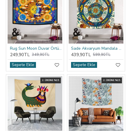
Rug Sun Moon Duvar Örtüsü
Sade Akvaryum Mandala Duvar Örtüsü
249,90TL
439,90TL
349,90TL
599,90TL
Sepete Ekle
Sepete Ekle
2. ÜRÜNE %15
2. ÜRÜNE %15