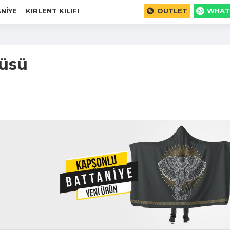
NIYE
KIRLENT KILIFI
OUTLET
WHAT
tüsü