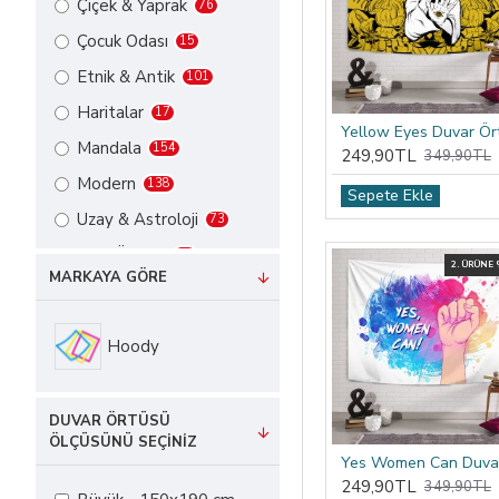
Çiçek & Yaprak
76
Çocuk Odası
15
Etnik & Antik
101
Haritalar
17
Mandala
154
249,90TL
349,90TL
Modern
138
Sepete Ekle
Uzay & Astroloji
73
Kapı Örtüsü
21
2. ÜRÜNE
MARKAYA GÖRE
Güneş & Ay
73
Psikedelik
31
Hoody
Sanat Eserleri
31
Yoga &
152
DUVAR ÖRTÜSÜ
Meditasyon
ÖLÇÜSÜNÜ SEÇINIZ
249,90TL
349,90TL