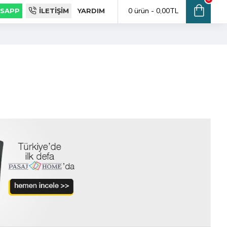
0 ürün - 0,00TL
SAPP
İLETIŞIM
YARDIM