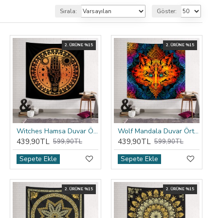
Sırala:
Göster:
2. ÜRÜNE %15
2. ÜRÜNE %15
Witches Hamsa Duvar Örtüsü
Wolf Mandala Duvar Örtüsü
439,90TL
439,90TL
599,90TL
599,90TL
Sepete Ekle
Sepete Ekle
2. ÜRÜNE %15
2. ÜRÜNE %15