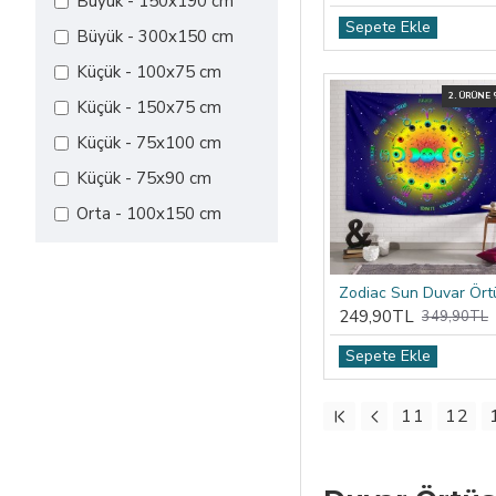
Büyük - 150x190 cm
Sepete Ekle
Büyük - 300x150 cm
Küçük - 100x75 cm
2. ÜRÜNE
Küçük - 150x75 cm
Küçük - 75x100 cm
Küçük - 75x90 cm
Orta - 100x150 cm
Orta - 110x150 cm
Orta - 130x150 cm
Zodiac Sun Duvar Ört
249,90TL
349,90TL
Orta - 150x100 cm
Orta - 150x110 cm
Sepete Ekle
Orta - 120x150 cm
11
12
Orta - 120x150 cm
Orta - 150x120 cm