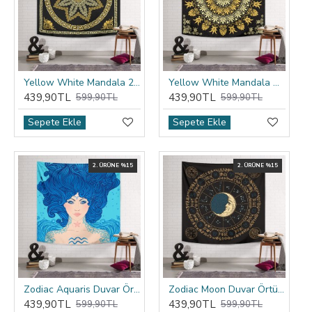
Yellow White Mandala 2 Duvar Örtüsü
Yellow White Mandala Duvar Örtüsü
439,90TL
439,90TL
599,90TL
599,90TL
Sepete Ekle
Sepete Ekle
2. ÜRÜNE %15
2. ÜRÜNE %15
Zodiac Aquaris Duvar Örtüsü
Zodiac Moon Duvar Örtüsü
439,90TL
439,90TL
599,90TL
599,90TL