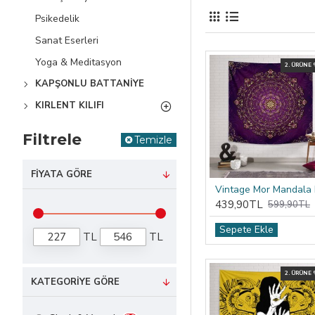
Psikedelik
Sanat Eserleri
Yoga & Meditasyon
2. ÜRÜNE
KAPŞONLU BATTANIYE
KIRLENT KILIFI
Filtrele
Temizle
FIYATA GÖRE
439,90TL
599,90TL
Sepete Ekle
TL
TL
2. ÜRÜNE
KATEGORIYE GÖRE