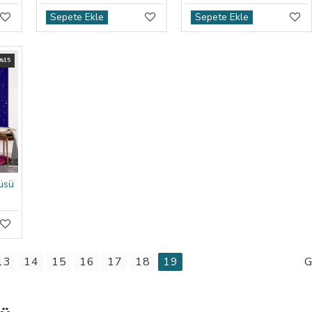
Sepete Ekle
Sepete Ekle
 %15
üsü
13
14
15
16
17
18
19
G