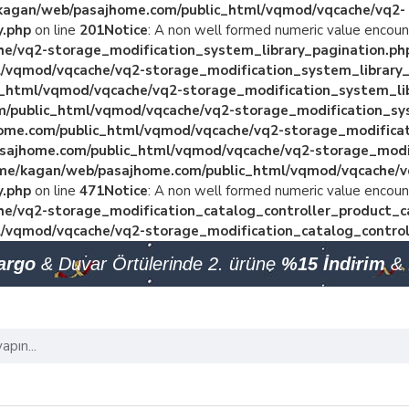
kagan/web/pasajhome.com/public_html/vqmod/vqcache/vq2-
y.php
on line
201
Notice
: A non well formed numeric value encoun
e/vq2-storage_modification_system_library_pagination.ph
/vqmod/vqcache/vq2-storage_modification_system_library_
_html/vqmod/vqcache/vq2-storage_modification_system_lib
/public_html/vqmod/vqcache/vq2-storage_modification_sys
me.com/public_html/vqmod/vqcache/vq2-storage_modificat
sajhome.com/public_html/vqmod/vqcache/vq2-storage_modif
me/kagan/web/pasajhome.com/public_html/vqmod/vqcache/v
y.php
on line
471
Notice
: A non well formed numeric value encoun
e/vq2-storage_modification_catalog_controller_product_c
/vqmod/vqcache/vq2-storage_modification_catalog_control
Kargo
& Duvar Örtülerinde 2. ürüne
%15 İndirim
& 