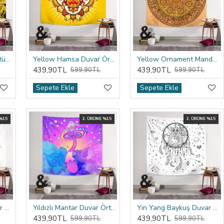
Yellow Eyes Duvar Örtüsü
Yellow Hamsa Duvar Örtüsü
Yellow Ornament Mandala Duvar Örtüsü
439,90TL
439,90TL
599,90TL
599,90TL
Sepete Ekle
Sepete Ekle
 %15
2. ÜRÜNE %15
2. ÜRÜNE %15
Yes Women Can Duvar Örtüsü
Yıldızlı Mantar Duvar Örtüsü
Yin Yang Baykuş Duvar Örtüsü
439,90TL
439,90TL
599,90TL
599,90TL