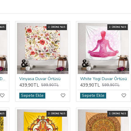
 %15
2. ÜRÜNE %15
2. ÜRÜNE %15
Vintage Mor Mandala Duvar Örtüsü
Vinyasa Duvar Örtüsü
White Yogi Duvar Örtüsü
439,90TL
439,90TL
599,90TL
599,90TL
Sepete Ekle
Sepete Ekle
 %15
2. ÜRÜNE %15
2. ÜRÜNE %15