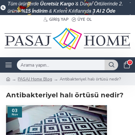
Tüm ürünlerde
Ücretsiz Kargo
& Duvar Örtülerinde 2.
ürüne
%15 İndirim
& Kırlent Kılıflarında
3 Al 2 Öde
GIRIŞ YAP
ÜYE OL
0
PASAJ Home Blog
Antibakteriyel halı örtüsü nedir?
Antibakteriyel halı örtüsü nedir?
03
Nov