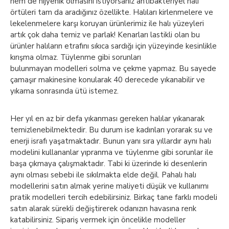
hem de hijyenik olmasını istiyorsanız antibakteriyel halı
örtüleri tam da aradığınız özellikte. Halıları kirlenmelere ve
lekelenmelere karşı koruyan ürünlerimiz ile halı yüzeyleri
artık çok daha temiz ve parlak! Kenarları lastikli olan bu
ürünler halıların etrafını sıkıca sardığı için yüzeyinde kesinlikle
kırışma olmaz. Tüylenme gibi sorunları
bulunmayan modelleri solma ve çekme yapmaz. Bu sayede
çamaşır makinesine konularak 40 derecede yıkanabilir ve
yıkama sonrasında ütü istemez.
Her yıl en az bir defa yıkanması gereken halılar yıkanarak
temizlenebilmektedir. Bu durum ise kadınları yorarak su ve
enerji israfı yaşatmaktadır. Bunun yanı sıra yıllardır aynı halı
modelini kullananlar yıpranma ve tüylenme gibi sorunlar ile
başa çıkmaya çalışmaktadır. Tabi ki üzerinde ki desenlerin
aynı olması sebebi ile sıkılmakta elde değil. Pahalı halı
modellerini satın almak yerine maliyeti düşük ve kullanımı
pratik modelleri tercih edebilirsiniz. Birkaç tane farklı modeli
satın alarak sürekli değiştirerek odanızın havasına renk
katabilirsiniz. Sipariş vermek için öncelikle modeller