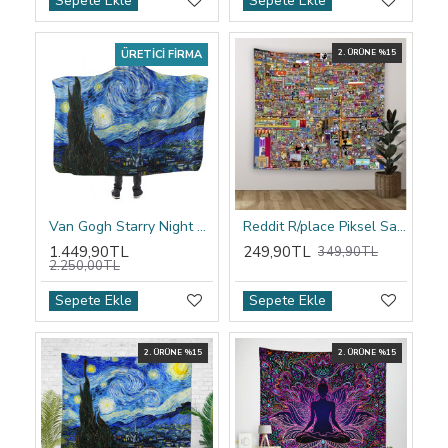
Sepete Ekle
Sepete Ekle
ÜRETICI FIRMA
2. ÜRÜNE %15
Van Gogh Starry Night Kapşonlu Battaniye
Reddit R/place Piksel Sanatı Duvar Örtüsü
1.449,90TL
249,90TL
349,90TL
2.250,00TL
Sepete Ekle
Sepete Ekle
2. ÜRÜNE %15
2. ÜRÜNE %15