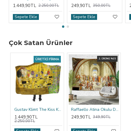
1.449,90TL
249,90TL
2.250,00TL
350,00TL
Sepete Ekle
Sepete Ekle
Çok Satan Ürünler
ÜRETICI FIRMA
2. ÜRÜNE %15
Gustav Klimt The Kiss Kapşonlu Battaniye
Raffaello Atina Okulu Duvar Örtüsü
1.449,90TL
249,90TL
349,90TL
2.250,00TL