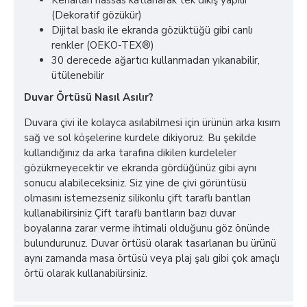
Kenarları hassas katlanarak tek dikiş yapılır
(Dekoratif gözükür)
Dijital baskı ile ekranda gözüktüğü gibi canlı
renkler (OEKO-TEX®)
30 derecede ağartıcı kullanmadan yıkanabilir,
ütülenebilir
Duvar Örtüsü Nasıl Asılır?
Duvara çivi ile kolayca asılabilmesi için ürünün arka kısım
sağ ve sol köşelerine kurdele dikiyoruz. Bu şekilde
kullandığınız da arka tarafına dikilen kurdeleler
gözükmeyecektir ve ekranda gördüğünüz gibi aynı
sonucu alabileceksiniz. Siz yine de çivi görüntüsü
olmasını istemezseniz silikonlu çift taraflı bantları
kullanabilirsiniz Çift taraflı bantların bazı duvar
boyalarına zarar verme ihtimali olduğunu göz önünde
bulundurunuz. Duvar örtüsü olarak tasarlanan bu ürünü
aynı zamanda masa örtüsü veya plaj şalı gibi çok amaçlı
örtü olarak kullanabilirsiniz.