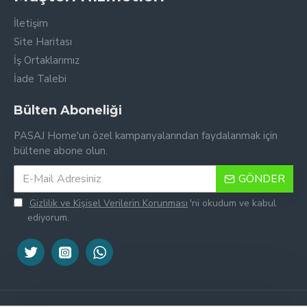
İletişim
Site Haritası
İş Ortaklarımız
İade Talebi
Bülten Aboneliği
PASAJ Home'un özel kampanyalarından faydalanmak için
bültene abone olun.
GÖNDER
Gizlilik ve Kişisel Verilerin Korunması
'ni okudum ve kabul
ediyorum.
Tek Tıkla Ödeme Kolaylığı