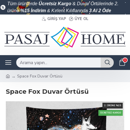
Tüm ürünlerde
Ücretsiz Kargo
& Duvar Örtülerinde 2.
ürüne
%15 İndirim
& Kırlent Kılıflarında
3 Al 2 Öde
GIRIŞ YAP
ÜYE OL
0
Space Fox Duvar Örtüsü
Space Fox Duvar Örtüsü
2. ÜRÜNE %15
ÜCRETSIZ KARGO