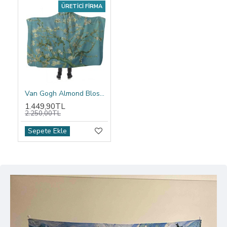
ÜRETICI FIRMA
Van Gogh Almond Blossom Kapşonlu Battaniye
1.449,90TL
2.250,00TL
Sepete Ekle