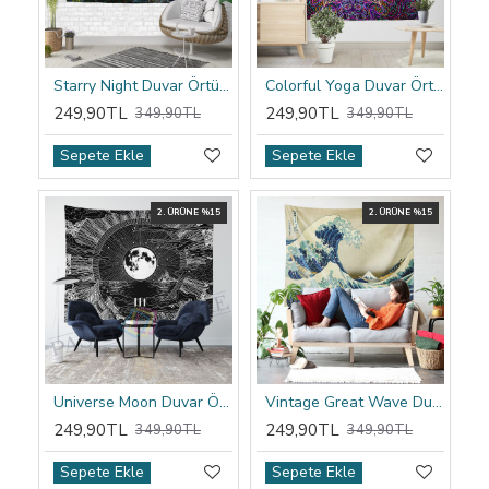
Starry Night Duvar Örtüsü
Colorful Yoga Duvar Örtüsü
249,90TL
249,90TL
349,90TL
349,90TL
Sepete Ekle
Sepete Ekle
2. ÜRÜNE %15
2. ÜRÜNE %15
Universe Moon Duvar Örtüsü
Vintage Great Wave Duvar Örtüsü
249,90TL
249,90TL
349,90TL
349,90TL
Sepete Ekle
Sepete Ekle