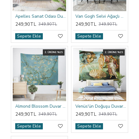
Apelles Sanat Odası Duvar Örtüsü
Van Gogh Selvi Ağaçlı Buğday Tarlası Duvar Örtüsü
249,90TL
249,90TL
349,90TL
349,90TL
Sepete Ekle
Sepete Ekle
2. ÜRÜNE %15
2. ÜRÜNE %15
Almond Blossom Duvar Örtüsü
Venüs'ün Doğuşu Duvar Örtüsü
249,90TL
249,90TL
349,90TL
349,90TL
Sepete Ekle
Sepete Ekle