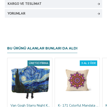
KARGO VE TESLIMAT
YORUMLAR
BU ÜRÜNÜ ALANLAR BUNLARI DA ALDI
ÜRETICI FIRMA
3 AL 2 ÖDE
Van Gogh Starry Night Kapşonlu Battaniye
K- 171 Colorful Mandala Tribal Çift Tarafı Baskılı Kırlent Kılıfı