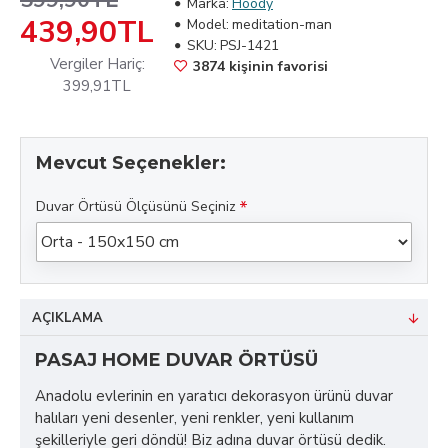
599,90TL
Marka:
Hoody
439,90TL
Model:
meditation-man
SKU:
PSJ-1421
Vergiler Hariç:
3874 kişinin favorisi
399,91TL
Mevcut Seçenekler:
Duvar Örtüsü Ölçüsünü Seçiniz
AÇIKLAMA
PASAJ HOME DUVAR ÖRTÜSÜ
Anadolu evlerinin en yaratıcı dekorasyon ürünü duvar
halıları yeni desenler, yeni renkler, yeni kullanım
şekilleriyle geri döndü! Biz adına duvar örtüsü dedik.