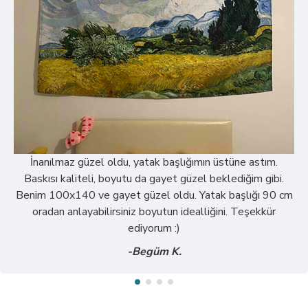
Yeri, baskısı, renkleri, boyutu tam istediğim gibi. Bendeki
orta boy olanı, kullanacağınız alana göre aşağı yukarı bi fikir
vermesi açısından görsel ekledim, tek kişilik yatak yanında
bence ideal duruyor boyutu🌞
-Ayşegül K.