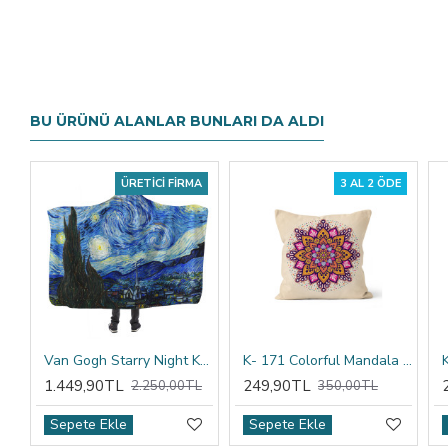
BU ÜRÜNÜ ALANLAR BUNLARI DA ALDI
MA
3 AL 2 ÖDE
3 AL 2 ÖDE
Van Gogh Starry Night Kapşonlu Battaniye
K- 171 Colorful Mandala Tribal Çift Tarafı Baskılı Kırlent Kılıfı
K-197 Flake Mandala Çift Tarafı Baskılı Kırlent Kılıfı
249,90TL
249,90TL
TL
350,00TL
350,00TL
Sepete Ekle
Sepete Ekle