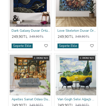
Dark Galaxy Duvar Örtüsü
Love Skeleton Duvar Örtüsü
249,90TL
249,90TL
349,90TL
349,90TL
Sepete Ekle
Sepete Ekle
2. ÜRÜNE %15
2. ÜRÜNE %15
Apelles Sanat Odası Duvar Örtüsü
Van Gogh Selvi Ağaçlı Buğday Tarlası Duvar Örtüsü
249,90TL
249,90TL
349,90TL
349,90TL