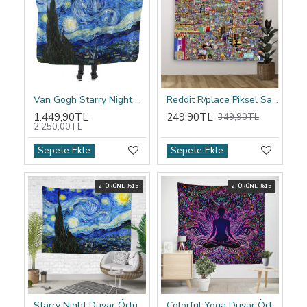
Van Gogh Starry Night Kapşonlu Battaniye
Reddit R/place Piksel Sanatı Duvar Örtüsü
1.449,90TL
249,90TL
349,90TL
2.250,00TL
Sepete Ekle
Sepete Ekle
2. ÜRÜNE %15
2. ÜRÜNE %15
Starry Night Duvar Örtüsü
Colorful Yoga Duvar Örtüsü