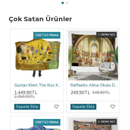
Çok Satan Ürünler
ÜRETICI FIRMA
2. ÜRÜNE %15
Gustav Klimt The Kiss Kapşonlu Battaniye
Raffaello Atina Okulu Duvar Örtüsü
1.449,90TL
249,90TL
349,90TL
2.250,00TL
Sepete Ekle
Sepete Ekle
ÜRETICI FIRMA
2. ÜRÜNE %15