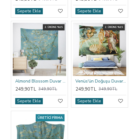
Sepete Ekle
Sepete Ekle
2. ÜRÜNE %15
2. ÜRÜNE %15
Almond Blossom Duvar Örtüsü
Venüs'ün Doğuşu Duvar Örtüsü
249,90TL
249,90TL
349,90TL
349,90TL
Sepete Ekle
Sepete Ekle
ÜRETICI FIRMA