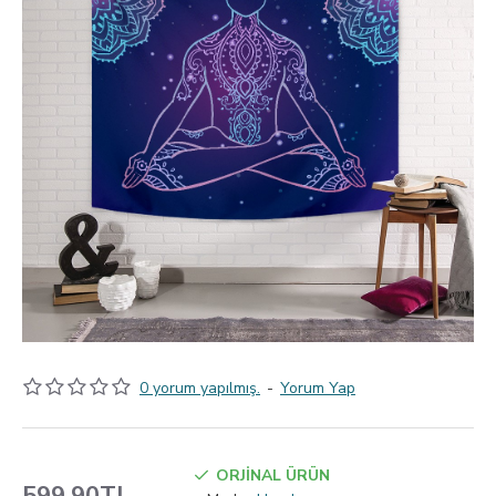
0 yorum yapılmış.
-
Yorum Yap
ORJİNAL ÜRÜN