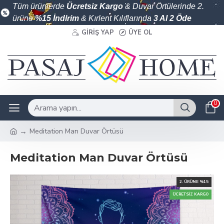
Tüm ürünlerde
Ücretsiz Kargo
& Duvar Örtülerinde 2.
ürüne
%15 İndirim
& Kırlent Kılıflarında
3 Al 2 Öde
GIRIŞ YAP
ÜYE OL
0
Meditation Man Duvar Örtüsü
Meditation Man Duvar Örtüsü
2. ÜRÜNE %15
ÜCRETSIZ KARGO