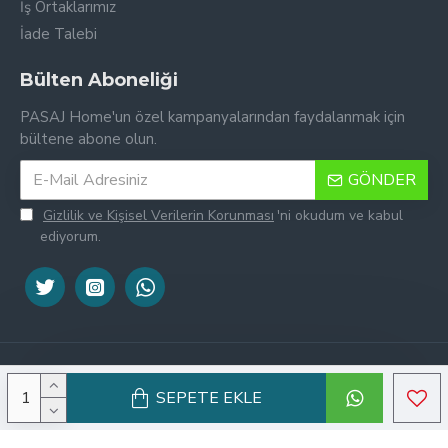
İş Ortaklarımız
İade Talebi
Bülten Aboneliği
PASAJ Home'un özel kampanyalarından faydalanmak için
bültene abone olun.
GÖNDER
Gizlilik ve Kişisel Verilerin Korunması
'ni okudum ve kabul
ediyorum.
Tek Tıkla Ödeme Kolaylığı
7/24 Canlı Destek
© Copyright 2016-2026, PASAJ Home | Ürün görselleri ticari lisansa
SEPETE EKLE
sahiptir, kopyalanamaz.
%100 Sorunsuz Alışveriş
Daha Fazla Bilgi