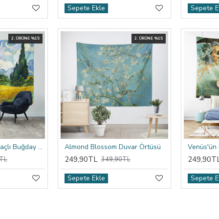
Sepete Ekle
Sepete E
2. ÜRÜNE %15
2. ÜRÜNE %15
Van Gogh Selvi Ağaçlı Buğday Tarlası Duvar Örtüsü
Almond Blossom Duvar Örtüsü
Venüs'ün
249,90TL
249,90T
TL
349,90TL
Sepete Ekle
Sepete E