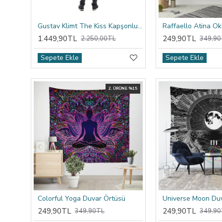
Gustav Klimt The Kiss Kapşonlu Battaniye
1.449,90TL
249,90TL
2.250,00TL
349,90
Sepete Ekle
Sepete Ekle
2. ÜRÜNE %15
Colorful Yoga Duvar Örtüsü
Universe Moon Du
249,90TL
249,90TL
349,90TL
349,90