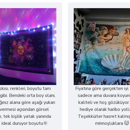
askısı, renkleri, boyutu tam
Fiyatına göre gerçekten iyi.
gibi. Bendeki orta boy olanı,
sadece ama duvara koyun
ğınız alana göre aşağı yukarı
kaliteli ve hoş gözüküyor
r vermesi açısından görsel
hediye olarak haribo yoll
, tek kişilik yatak yanında
Teşekkürler hasret kalmış
 ideal duruyor boyutu🌞
minnoşluklara 😽