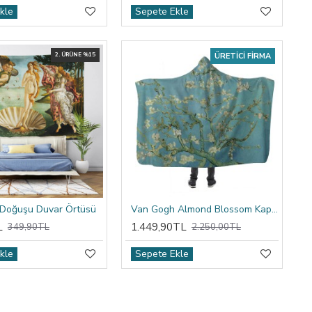
kle
Sepete Ekle
2. ÜRÜNE %15
ÜRETICI FIRMA
 Doğuşu Duvar Örtüsü
Van Gogh Almond Blossom Kapşonlu Battaniye
L
1.449,90TL
349,90TL
2.250,00TL
kle
Sepete Ekle