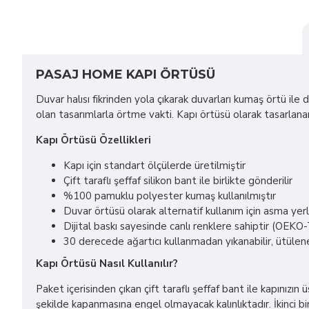
PASAJ HOME KAPI ÖRTÜSÜ
Duvar halısı fikrinden yola çıkarak duvarları kumaş örtü ile
olan tasarımlarla örtme vakti. Kapı örtüsü olarak tasarlana
Kapı Örtüsü Özellikleri
Kapı için standart ölçülerde üretilmiştir
Çift taraflı şeffaf silikon bant ile birlikte gönderilir
%100 pamuklu polyester kumaş kullanılmıştır
Duvar örtüsü olarak alternatif kullanım için asma yer
Dijital baskı sayesinde canlı renklere sahiptir (OE
30 derecede ağartıcı kullanmadan yıkanabilir, ütülene
Kapı Örtüsü Nasıl Kullanılır?
Paket içerisinden çıkan çift taraflı şeffaf bant ile kapınız
şekilde kapanmasına engel olmayacak kalınlıktadır. İkinci b