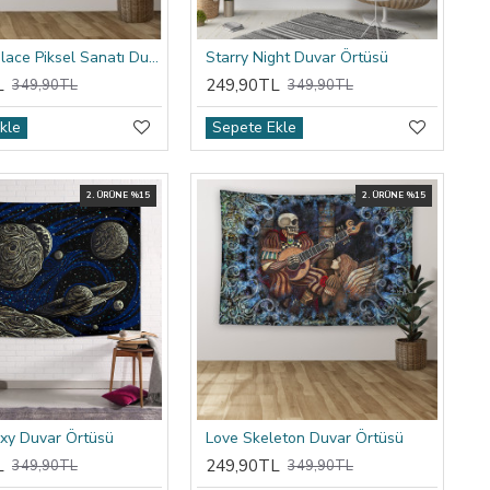
Reddit R/place Piksel Sanatı Duvar Örtüsü
Starry Night Duvar Örtüsü
L
249,90TL
349,90TL
349,90TL
kle
Sepete Ekle
2. ÜRÜNE %15
2. ÜRÜNE %15
xy Duvar Örtüsü
Love Skeleton Duvar Örtüsü
L
249,90TL
349,90TL
349,90TL