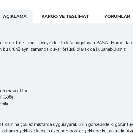
AÇIKLAMA
KARGO VE TESLIMAT
YORUMLAR
 dekore etme fikrini Türkiye'de ilk defa uygulayan PASAJ Home'dan yen
n bu ürünü aynı zamanda duvar örtüsü olarak da kullanabilirsiniz.
leri mevcuttur
KO-TEX®)
bilir
ın üst kısmına çok az miktarda uygulayarak ürün görselinde ki görüntü
ir kullanım şekli ise kapının üzerinde poster şeklinde kullanımıdır.