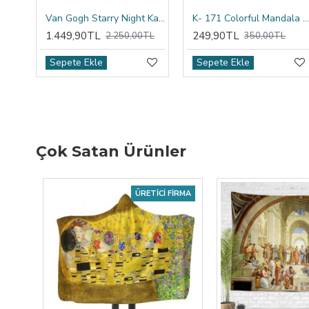
Van Gogh Starry Night Kapşonlu Battaniye
K- 171 Colorful Mandala Tribal Çift Tarafı Baskılı Kırlent Kıl
1.449,90TL
249,90TL
2.250,00TL
350,00TL
Sepete Ekle
Sepete Ekle
Çok Satan Ürünler
ÜRETICI FIRMA