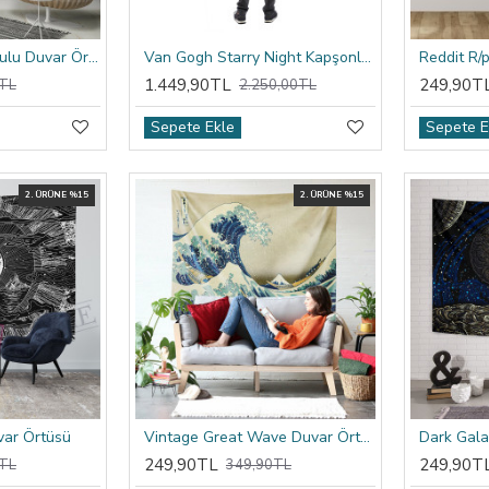
Raffaello Atina Okulu Duvar Örtüsü
Van Gogh Starry Night Kapşonlu Battaniye
1.449,90TL
249,90T
TL
2.250,00TL
Sepete Ekle
Sepete E
2. ÜRÜNE %15
2. ÜRÜNE %15
var Örtüsü
Vintage Great Wave Duvar Örtüsü
Dark Gala
249,90TL
249,90T
TL
349,90TL