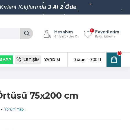
Kırlent Kılıflarında
3 Al 2 Öde
0
Hesabım
Favorilerim
Giriş Yap / Üye Ol
Favori Listeniz
0
0 ürün - 0,00TL
SAPP
İLETIŞIM
YARDIM
 Örtüsü 75x200 cm
-
Yorum Yap