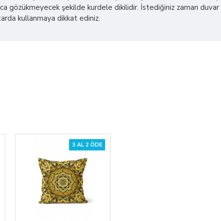
a gözükmeyecek şekilde kurdele dikilidir. İstediğiniz zaman duvar üz
iktarda kullanmaya dikkat ediniz.
3 AL 2 ÖDE