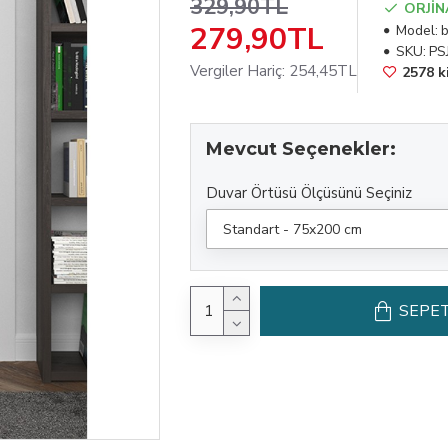
329,90TL
ORJİN
279,90TL
Model:
b
SKU:
PS
Vergiler Hariç: 254,45TL
2578 ki
Mevcut Seçenekler:
Duvar Örtüsü Ölçüsünü Seçiniz
SEPET