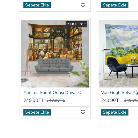
Sepete Ekle
Sepete Ekle
2. ÜRÜNE %15
Apelles Sanat Odası Duvar Örtüsü
249,90TL
249,90TL
349,90TL
349,90
Sepete Ekle
Sepete Ekle