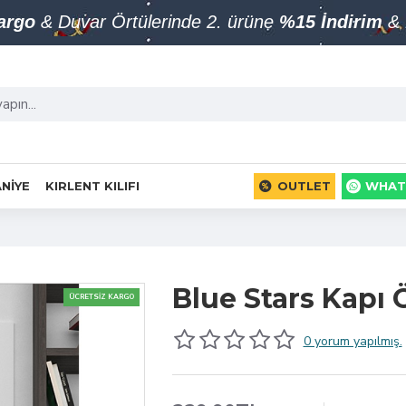
Kargo
& Duvar Örtülerinde 2. ürüne
%15 İndirim
& 
NIYE
KIRLENT KILIFI
OUTLET
WHAT
Blue Stars Kapı
ÜCRETSIZ KARGO
0 yorum yapılmış.