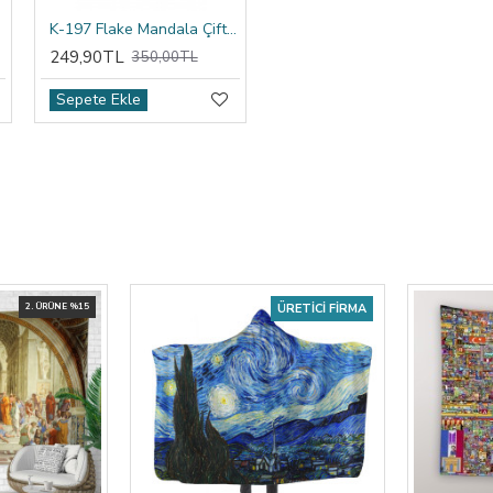
ıfı
K-197 Flake Mandala Çift Tarafı Baskılı Kırlent Kılıfı
249,90TL
350,00TL
Sepete Ekle
2. ÜRÜNE %15
ÜRETICI FIRMA