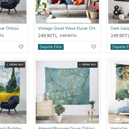
var Örtüsü
Vintage Great Wave Duvar Örtüsü
Dark Gala
249,90TL
249,90T
TL
349,90TL
Sepete Ekle
Sepete E
2. ÜRÜNE %15
2. ÜRÜNE %15
Van Gogh Selvi Ağaçlı Buğday Tarlası Duvar Örtüsü
Almond Blossom Duvar Örtüsü
Venüs'ün