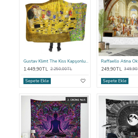
Gustav Klimt The Kiss Kapşonlu Battaniye
1.449,90TL
249,90TL
2.250,00TL
349,90
Sepete Ekle
Sepete Ekle
2. ÜRÜNE %15