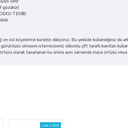
yatı verir
if gözükür)
er (OEKO-TEX®)
bilir
sağ ve sol köşelerine kurdele dikiyoruz. Bu şekilde kullandığınız da
görüntüsü olmasını istemezseniz silikonlu çift taraflı bantları kullana
üsü olarak tasarlanan bu ürünü aynı zamanda masa örtüsü veya plaj ş
3 AL 2 ÖDE