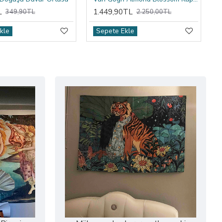
L
1.449,90TL
349,90TL
2.250,00TL
kle
Sepete Ekle