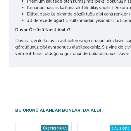
Premium kalitede olan kumaşımız ipeksi dokunuş hissi
Kenarları hassas katlanarak tek dikiş yapılır (Dekorat
Dijital baskı ile ekranda gözüktüğü gibi canlı renkl
30 derecede ağartıcı kullanmadan yıkanabilir, ütülene
Duvar Örtüsü Nasıl Asılır?
Duvara çivi ile kolayca asılabilmesi için ürünün arka kısım 
gördüğünüz gibi aynı sonucu alabileceksiniz. Siz yine de çivi 
verme ihtimali olduğunu göz önünde bulundurunuz. Duvar ört
BU ÜRÜNÜ ALANLAR BUNLARI DA ALDI
ÜRETICI FIRMA
3 AL 2 ÖDE