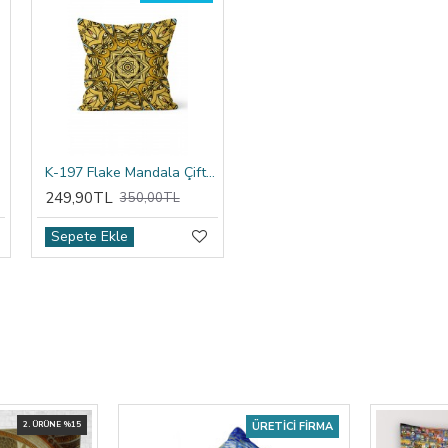
ıfı
K-197 Flake Mandala Çift Tarafı Baskılı Kırlent Kılıfı
249,90TL
350,00TL
Sepete Ekle
2. ÜRÜNE %15
ÜRETICI FIRMA