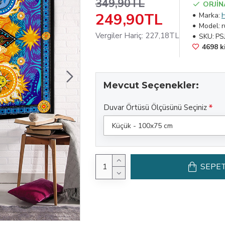
349,90TL
ORJİN
249,90TL
Marka:
Model:
Vergiler Hariç: 227,18TL
SKU:
PS
4698 ki
Mevcut Seçenekler:
Duvar Örtüsü Ölçüsünü Seçiniz
SEPET