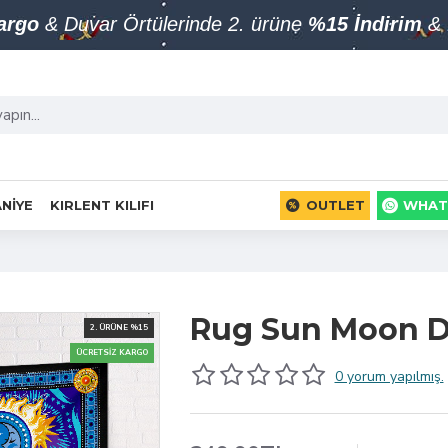
Kargo
& Duvar Örtülerinde 2. ürüne
%15 İndirim
& 
NIYE
KIRLENT KILIFI
OUTLET
WHAT
Rug Sun Moon D
2. ÜRÜNE %15
ÜCRETSIZ KARGO
0 yorum yapılmış.