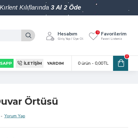
Kırlent Kılıflarında
3 Al 2 Öde
0
Hesabım
Favorilerim
Giriş Yap / Üye Ol
Favori Listeniz
0
0 ürün - 0,00TL
SAPP
İLETIŞIM
YARDIM
uvar Örtüsü
-
Yorum Yap