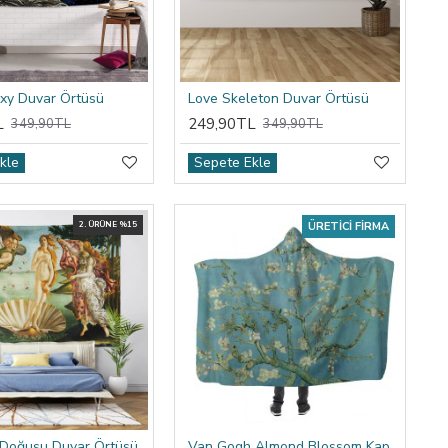
xy Duvar Örtüsü
Love Skeleton Duvar Örtüsü
L
249,90TL
349,90TL
349,90TL
kle
Sepete Ekle
2. ÜRÜNE %15
ÜRETICI FIRMA
 Doğuşu Duvar Örtüsü
Van Gogh Almond Blossom Kapşonlu Battaniye