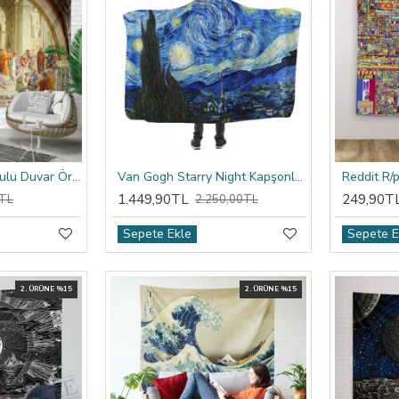
Raffaello Atina Okulu Duvar Örtüsü
Van Gogh Starry Night Kapşonlu Battaniye
1.449,90TL
249,90T
TL
2.250,00TL
Sepete Ekle
Sepete E
2. ÜRÜNE %15
2. ÜRÜNE %15