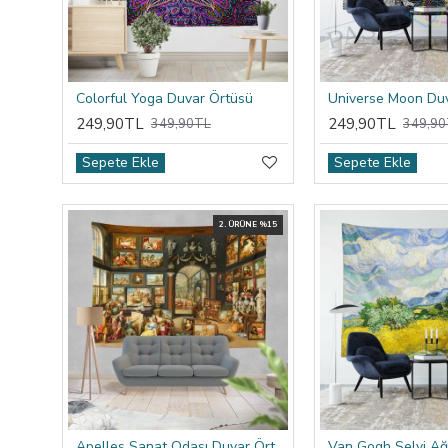
Colorful Yoga Duvar Örtüsü
Universe Moon Du
249,90TL
249,90TL
349,90TL
349,90
Sepete Ekle
Sepete Ekle
2. ÜRÜNE %15
Apelles Sanat Odası Duvar Örtüsü