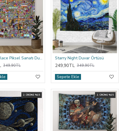
Reddit R/place Piksel Sanatı Duvar Örtüsü
Starry Night Duvar Örtüsü
L
249,90TL
349,90TL
349,90TL
kle
Sepete Ekle
2. ÜRÜNE %15
2. ÜRÜNE %15