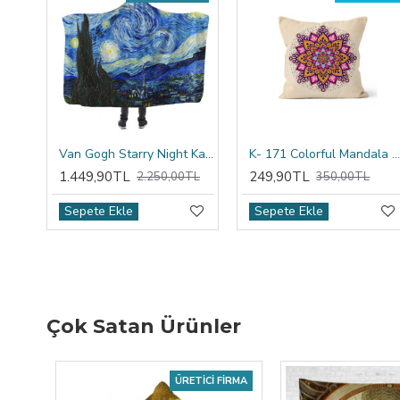
Van Gogh Starry Night Kapşonlu Battaniye
K- 171 Colorful Mandala Tribal Çift Tarafı Baskılı Kırlent Kıl
1.449,90TL
249,90TL
2.250,00TL
350,00TL
Sepete Ekle
Sepete Ekle
Çok Satan Ürünler
ÜRETICI FIRMA