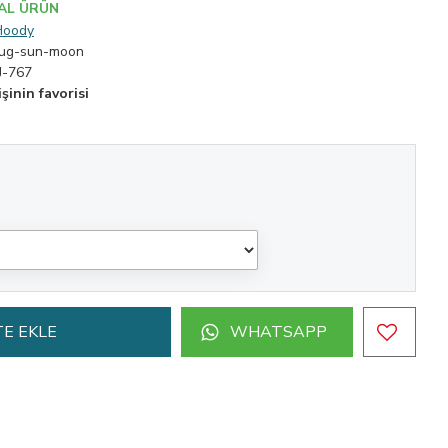
AL ÜRÜN
Hoody
rug-sun-moon
J-767
şinin favorisi
E EKLE
WHATSAPP