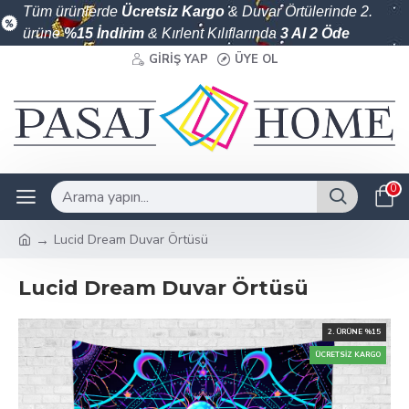
Tüm ürünlerde
Ücretsiz Kargo
& Duvar Örtülerinde 2.
ürüne
%15 İndirim
& Kırlent Kılıflarında
3 Al 2 Öde
GIRIŞ YAP
ÜYE OL
0
Lucid Dream Duvar Örtüsü
Lucid Dream Duvar Örtüsü
2. ÜRÜNE %15
ÜCRETSIZ KARGO