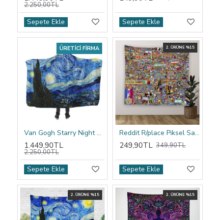
2.250,00TL
Sepete Ekle
Sepete Ekle
ÜRETICI FIRMA
2. ÜRÜNE %15
Van Gogh Starry Night Kapşonlu Battaniye
Reddit R/place Piksel Sanatı Duvar Örtüsü
1.449,90TL
249,90TL
349,90TL
2.250,00TL
Sepete Ekle
Sepete Ekle
2. ÜRÜNE %15
2. ÜRÜNE %15