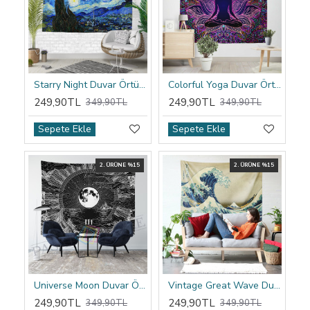
Starry Night Duvar Örtüsü
Colorful Yoga Duvar Örtüsü
249,90TL
249,90TL
349,90TL
349,90TL
Sepete Ekle
Sepete Ekle
2. ÜRÜNE %15
2. ÜRÜNE %15
Universe Moon Duvar Örtüsü
Vintage Great Wave Duvar Örtüsü
249,90TL
249,90TL
349,90TL
349,90TL