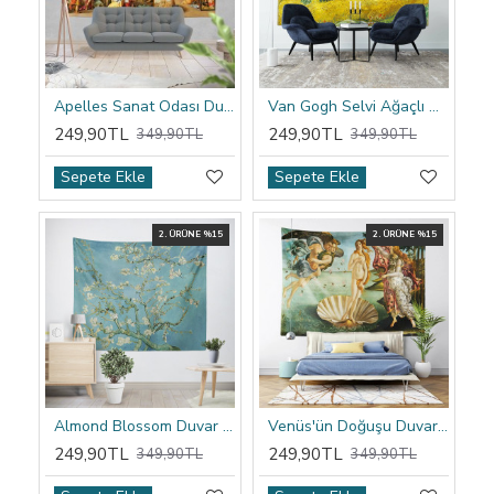
Apelles Sanat Odası Duvar Örtüsü
Van Gogh Selvi Ağaçlı Buğday Tarlası Duvar Örtüsü
249,90TL
249,90TL
349,90TL
349,90TL
Sepete Ekle
Sepete Ekle
2. ÜRÜNE %15
2. ÜRÜNE %15
Almond Blossom Duvar Örtüsü
Venüs'ün Doğuşu Duvar Örtüsü
249,90TL
249,90TL
349,90TL
349,90TL