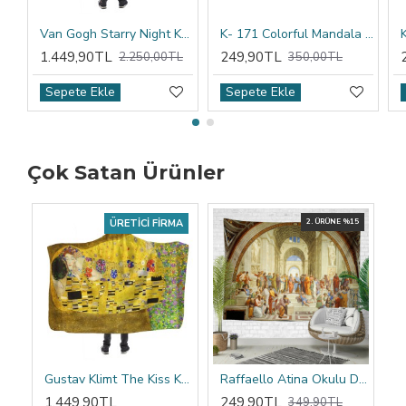
Van Gogh Starry Night Kapşonlu Battaniye
K- 171 Colorful Mandala Tribal Çift Tarafı Baskılı Kırlent Kılıfı
1.449,90TL
249,90TL
2.250,00TL
350,00TL
Sepete Ekle
Sepete Ekle
Çok Satan Ürünler
ÜRETICI FIRMA
2. ÜRÜNE %15
Gustav Klimt The Kiss Kapşonlu Battaniye
Raffaello Atina Okulu Duvar Örtüsü
1.449,90TL
249,90TL
349,90TL