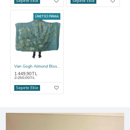
Sepete Ekle
Sepete Ekle
ÜRETICI FIRMA
Van Gogh Almond Blossom Kapşonlu Battaniye
1.449,90TL
2.250,00TL
Sepete Ekle