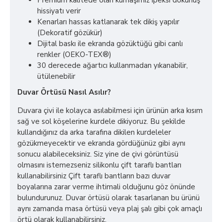
Premium kalitede olan kumaşımız ipeksi dokunuş
hissiyatı verir
Kenarları hassas katlanarak tek dikiş yapılır
(Dekoratif gözükür)
Dijital baskı ile ekranda gözüktüğü gibi canlı
renkler (OEKO-TEX®)
30 derecede ağartıcı kullanmadan yıkanabilir,
ütülenebilir
Duvar Örtüsü Nasıl Asılır?
Duvara çivi ile kolayca asılabilmesi için ürünün arka kısım
sağ ve sol köşelerine kurdele dikiyoruz. Bu şekilde
kullandığınız da arka tarafına dikilen kurdeleler
gözükmeyecektir ve ekranda gördüğünüz gibi aynı
sonucu alabileceksiniz. Siz yine de çivi görüntüsü
olmasını istemezseniz silikonlu çift taraflı bantları
kullanabilirsiniz Çift taraflı bantların bazı duvar
boyalarına zarar verme ihtimali olduğunu göz önünde
bulundurunuz. Duvar örtüsü olarak tasarlanan bu ürünü
aynı zamanda masa örtüsü veya plaj şalı gibi çok amaçlı
örtü olarak kullanabilirsiniz.