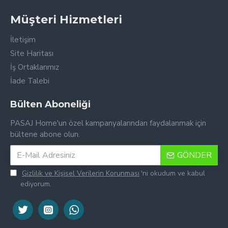
Müşteri Hizmetleri
İletişim
Site Haritası
İş Ortaklarımız
İade Talebi
Bülten Aboneliği
PASAJ Home'un özel kampanyalarından faydalanmak için
bültene abone olun.
GÖNDER
Gizlilik ve Kişisel Verilerin Korunması
'ni okudum ve kabul
ediyorum.