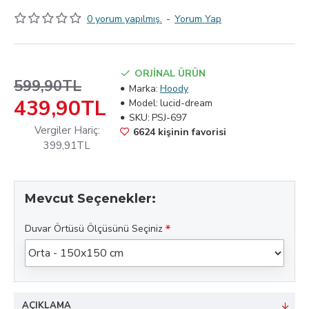
0 yorum yapılmış.
-
Yorum Yap
ORJİNAL ÜRÜN
599,90TL
Marka:
Hoody
439,90TL
Model:
lucid-dream
SKU:
PSJ-697
Vergiler Hariç:
6624 kişinin favorisi
399,91TL
Mevcut Seçenekler:
Duvar Örtüsü Ölçüsünü Seçiniz
AÇIKLAMA